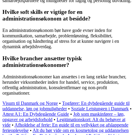
samarbejdspartnere og muligheder for faglig og personlig udvikling.
Hvilke soft skills er vigtige for en
administrationsøkonom at besidde?
En administrationsøkonom bør have gode evner inden for
kommunikation, samarbejde, problemløsning, fleksibilitet,
organisation og håndtering af stress for at kunne navigere i en
dynamisk arbejdshverdag.
Hvilke brancher ansætter typisk
administrationsøkonomer?
Administrationsøkonomer kan ansættes i en lang række brancher,
herunder virksomheder inden for handel, service, produktion,
offentlig administration, konsulentfirmaer og non-profit
organisationer.
Visum til Danmark og Norge
•
Togfører: En dybdegående guide til
uddannelse, løn og jobmuligheder
•
Soziale Leistungen i Danmark
•
Attest A1: En Dybdegående Guide
•
Job som maskinfører – løn,
opgaver og arbejdsforhold
•
Legitimationskort: Alt du behøver at
vide
•
Afholdelse af ferie: En guide til en vellykket og afslappende
ferieoplevelse
•
Alt du bør vide om en kosmetolog og uddannelsen