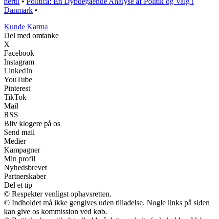
hertil
•
Politíca: En Dybdegående Analyse af Politik og Valg i
Danmark
•
Kunde Karma
Del med omtanke
X
Facebook
Instagram
LinkedIn
YouTube
Pinterest
TikTok
Mail
RSS
Bliv klogere på os
Send mail
Medier
Kampagner
Min profil
Nyhedsbrevet
Partnerskaber
Del et tip
© Respekter venligst ophavsretten.
© Indholdet må ikke gengives uden tilladelse. Nogle links på siden
kan give os kommission ved køb.