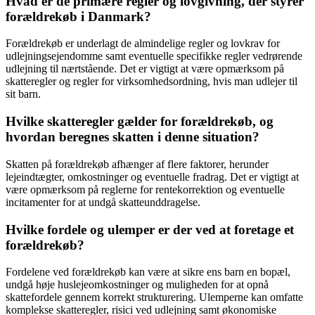
Hvad er de primære regler og lovgivning, der styrer
forældrekøb i Danmark?
Forældrekøb er underlagt de almindelige regler og lovkrav for
udlejningsejendomme samt eventuelle specifikke regler vedrørende
udlejning til nærtstående. Det er vigtigt at være opmærksom på
skatteregler og regler for virksomhedsordning, hvis man udlejer til
sit barn.
Hvilke skatteregler gælder for forældrekøb, og
hvordan beregnes skatten i denne situation?
Skatten på forældrekøb afhænger af flere faktorer, herunder
lejeindtægter, omkostninger og eventuelle fradrag. Det er vigtigt at
være opmærksom på reglerne for rentekorrektion og eventuelle
incitamenter for at undgå skatteunddragelse.
Hvilke fordele og ulemper er der ved at foretage et
forældrekøb?
Fordelene ved forældrekøb kan være at sikre ens barn en bopæl,
undgå høje huslejeomkostninger og muligheden for at opnå
skattefordele gennem korrekt strukturering. Ulemperne kan omfatte
komplekse skatteregler, risici ved udlejning samt økonomiske