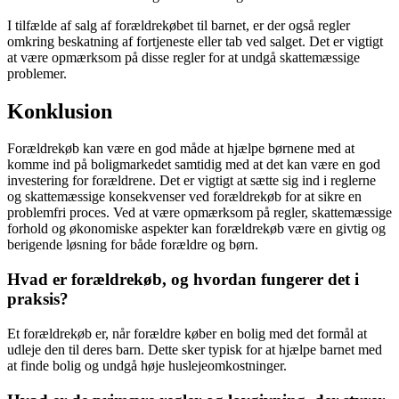
I tilfælde af salg af forældrekøbet til barnet, er der også regler
omkring beskatning af fortjeneste eller tab ved salget. Det er vigtigt
at være opmærksom på disse regler for at undgå skattemæssige
problemer.
Konklusion
Forældrekøb kan være en god måde at hjælpe børnene med at
komme ind på boligmarkedet samtidig med at det kan være en god
investering for forældrene. Det er vigtigt at sætte sig ind i reglerne
og skattemæssige konsekvenser ved forældrekøb for at sikre en
problemfri proces. Ved at være opmærksom på regler, skattemæssige
forhold og økonomiske aspekter kan forældrekøb være en givtig og
berigende løsning for både forældre og børn.
Hvad er forældrekøb, og hvordan fungerer det i
praksis?
Et forældrekøb er, når forældre køber en bolig med det formål at
udleje den til deres barn. Dette sker typisk for at hjælpe barnet med
at finde bolig og undgå høje huslejeomkostninger.