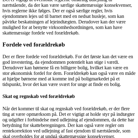
nærtstående, da der kan være særlige skattemæssige konsekvenser,
hvis reglerne ikke følges. Der er også særlige regler, hvis
ejendommen lejes ud til barnet med en nedsat husleje, som kan
påvirke beskatningen af lejeindtægten. Derudover kan der være
mulighed for at benytte virksomhedsordningen, som kan have
skattemæssige fordele ved forældrekøb.
Fordele ved forældrekøb
Der er flere fordele ved forældrekøb. For det første kan det være en
god investering, da ejendommen potentielt kan stige i værdi.
Derudover kan børnene få en billigere bolig, hvilket kan være en
stor økonomisk fordel for dem. Forældrekøb kan også være en måde
at hjælpe børnene med at komme ind på boligmarkedet på et
tidspunkt, hvor det kan være svært for unge at finde en bolig.
Skat og regnskab ved forældrekøb
Når det kommer til skat og regnskab ved forældrekøb, er der flere
ting at være opmærksom på. Det er vigtigt at holde styr på indtægter
og udgifter i forbindelse med udlejning af ejendommen, da dette har
betydning for skatteberegningen. Der kan også være regler om
rentekorrektion ved udlejning af fast ejendom til nærtstående, som
skal overholdes for at undgå skattemæssige konsekvenser.