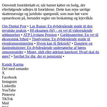
Omvendt forældrekøb er, når barnet køber en bolig, der
efterfølgende udlejes til forældrene. Dette kan rejse særlige
skattemæssige og juridiske spørgsmål, som man bør være
opmærksom på, herunder regler om beskatning og lejevilkår.
Om Digital Post
•
Las Runas: En dybdegående guide til den
mystiske praksis
•
Hf-eksamen (hf) – en vej til videregående
uddannelser
•
ATP Livslang Pension
•
Gældssanering: En vej til
økonomisk frihed
•
Tinglysning: En dybdegående guide til
ejendomsregistrering
•
Hvem kan få fleksjob?
•
Dagpleje og
daginstitutioner: En dybdegående undersøgelse af børns
omsorgssteder
•
Mistet, slidt eller ødelagt kørekort: Hvad skal du
gøre?
•
Særligt for dig, der er pensionist
•
Kunde Karma
Del med omtanke
X
Facebook
Instagram
LinkedIn
YouTube
Pinterest
TikTok
Mail