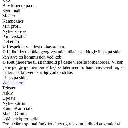
RSS
Bliv klogere på os
Send mail
Medier
Kampagner
Min profil
Nyhedsbrevet
Partnerskaber
Del et tip
© Respekter venligst ophavsretten.
© Indholdet må ikke gengives uden tilladelse. Nogle links på siden
kan give os kommission ved køb.
© Rettighederne til alt indhold på dette website forbeholdes. Vi kan
tjene penge gennem samarbejdsaftaler med forhandlere. Genbrug af
materialet kræver skriftlig godkendelse.
Links på siden
Websitekort
Tekster
Arkiv
Update
Nyhedsstrøm
KundeKarma.dk
Match Group
pr@matchgroup.dk
For at sikre optimal funktionalitet og relevant indhold anvender vi