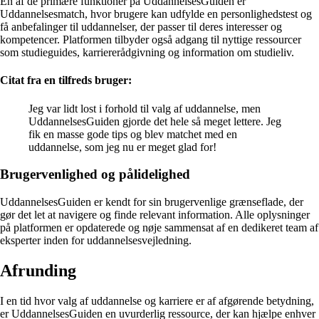
En af de primære funktioner på UddannelsesGuiden er
Uddannelsesmatch, hvor brugere kan udfylde en personlighedstest og
få anbefalinger til uddannelser, der passer til deres interesser og
kompetencer. Platformen tilbyder også adgang til nyttige ressourcer
som studieguides, karriererådgivning og information om studieliv.
Citat fra en tilfreds bruger:
Jeg var lidt lost i forhold til valg af uddannelse, men
UddannelsesGuiden gjorde det hele så meget lettere. Jeg
fik en masse gode tips og blev matchet med en
uddannelse, som jeg nu er meget glad for!
Brugervenlighed og pålidelighed
UddannelsesGuiden er kendt for sin brugervenlige grænseflade, der
gør det let at navigere og finde relevant information. Alle oplysninger
på platformen er opdaterede og nøje sammensat af en dedikeret team af
eksperter inden for uddannelsesvejledning.
Afrunding
I en tid hvor valg af uddannelse og karriere er af afgørende betydning,
er UddannelsesGuiden en uvurderlig ressource, der kan hjælpe enhver