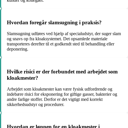
kunder og kollegaer.
Hvordan foregår slamsugning i praksis?
Slamsugning udføres ved hjælp af specialudstyr, der suger slam
og snavs op fra kloaksystemet. Det opsamlede materiale
transporteres derefter til et godkendt sted til behandling eller
deponering.
Hvilke risici er der forbundet med arbejdet som
kloakmester?
Arbejdet som kloakmester kan være fysisk udfordrende og
indebære risici for eksponering for giftige gasser, bakterier og
andre farlige stoffer. Derfor er det vigtigt med korrekt
sikkerhedsudstyr og procedurer.
Hvordan er lønnen for en kloakmester i