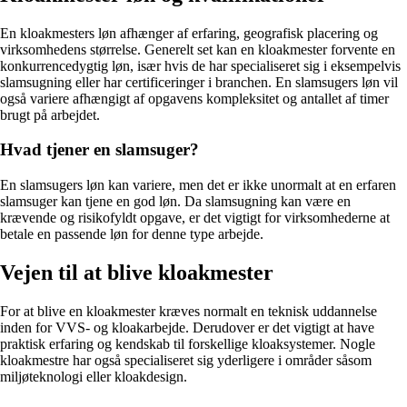
En kloakmesters løn afhænger af erfaring, geografisk placering og
virksomhedens størrelse. Generelt set kan en kloakmester forvente en
konkurrencedygtig løn, især hvis de har specialiseret sig i eksempelvis
slamsugning eller har certificeringer i branchen. En slamsugers løn vil
også variere afhængigt af opgavens kompleksitet og antallet af timer
brugt på arbejdet.
Hvad tjener en slamsuger?
En slamsugers løn kan variere, men det er ikke unormalt at en erfaren
slamsuger kan tjene en god løn. Da slamsugning kan være en
krævende og risikofyldt opgave, er det vigtigt for virksomhederne at
betale en passende løn for denne type arbejde.
Vejen til at blive kloakmester
For at blive en kloakmester kræves normalt en teknisk uddannelse
inden for VVS- og kloakarbejde. Derudover er det vigtigt at have
praktisk erfaring og kendskab til forskellige kloaksystemer. Nogle
kloakmestre har også specialiseret sig yderligere i områder såsom
miljøteknologi eller kloakdesign.