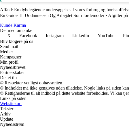
Affald: En dybdegående undersøgelse af vores forbrug og bortskaffels
En Guide Til Uddannelsen Og Arbejdet Som Jordemoder
•
Afgifter på
Kunde Karma
Del med omtanke
X
Facebook
Instagram
LinkedIn
YouTube
Pin
Bliv klogere på os
Send mail
Medier
Kampagner
Min profil
Nyhedsbrevet
Partnerskaber
Del et tip
© Respekter venligst ophavsretten.
© Indholdet må ikke gengives uden tilladelse. Nogle links på siden ka
© Rettighederne til alt indhold på dette website forbeholdes. Vi kan t
Links på siden
Websitekort
Tekster
Arkiv
Update
Nyhedsstrøm