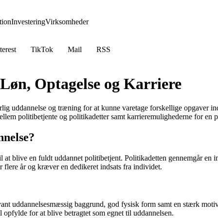
ion
Investering
Virksomheder
terest
TikTok
Mail
RSS
 Løn, Optagelse og Karriere
rlig uddannelse og træning for at kunne varetage forskellige opgaver inden
em politibetjente og politikadetter samt karrieremulighederne for en po
nnelse?
il at blive en fuldt uddannet politibetjent. Politikadetten gennemgår en
flere år og kræver en dedikeret indsats fra individet.
levant uddannelsesmæssig baggrund, god fysisk form samt en stærk motiva
l opfylde for at blive betragtet som egnet til uddannelsen.