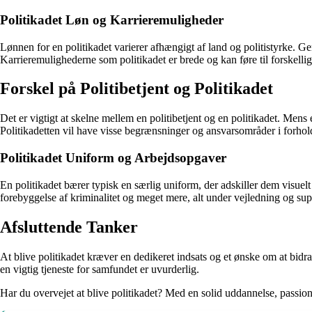
Politikadet Løn og Karrieremuligheder
Lønnen for en politikadet varierer afhængigt af land og politistyrke. Gen
Karrieremulighederne som politikadet er brede og kan føre til forskellig
Forskel på Politibetjent og Politikadet
Det er vigtigt at skelne mellem en politibetjent og en politikadet. Mens e
Politikadetten vil have visse begrænsninger og ansvarsområder i forhold
Politikadet Uniform og Arbejdsopgaver
En politikadet bærer typisk en særlig uniform, der adskiller dem visuelt
forebyggelse af kriminalitet og meget mere, alt under vejledning og sup
Afsluttende Tanker
At blive politikadet kræver en dedikeret indsats og et ønske om at bid
en vigtig tjeneste for samfundet er uvurderlig.
Har du overvejet at blive politikadet? Med en solid uddannelse, passion