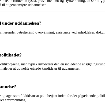
ge dele, herunder en fysisk prøve med løb og styrketræning, en skriftli
ed til at gennemføre uddannelsen.
til under uddannelsen?
n, herunder patruljering, overvågning, assistance ved anholdelser, doku
politikadet?
 politikorpsene, men typisk involverer den en indledende ansøgningsrun
rmålet er at udvælge egnede kandidater til uddannelsen.
dannelse?
 optaget som fuldtidsansat politibetjent inden for det pågældende polit
ler efterforskning.