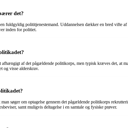
bærer det?
ive en fuldgyldig polititjenestemand. Uddannelsen dækker en bred vifte af
er inden for politiet.
litikadet?
t afhængigt af det pågældende politikorps, men typisk kræves det, at ma
t og visse alderskrav.
litikadet?
 at man søger om optagelse gennem det pågældende politikorps rekrutter
sbeviser, samt muligvis deltagelse i en samtale og fysiske prøver.