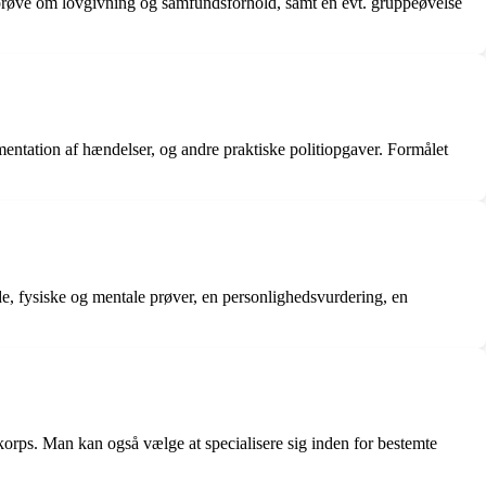
g prøve om lovgivning og samfundsforhold, samt en evt. gruppeøvelse
mentation af hændelser, og andre praktiske politiopgaver. Formålet
de, fysiske og mentale prøver, en personlighedsvurdering, en
ikorps. Man kan også vælge at specialisere sig inden for bestemte