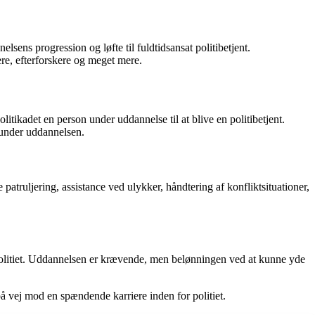
lsens progression og løfte til fuldtidsansat politibetjent.
ere, efterforskere og meget mere.
olitikadet en person under uddannelse til at blive en politibetjent.
r under uddannelsen.
patruljering, assistance ved ulykker, håndtering af konfliktsituationer,
r politiet. Uddannelsen er krævende, men belønningen ved at kunne yde
på vej mod en spændende karriere inden for politiet.