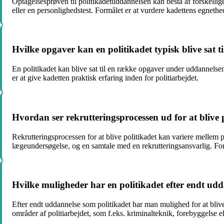
Optagelsesprøven til politikadetuddannelsen kan bestå af forskelli
eller en personlighedstest. Formålet er at vurdere kadettens egneth
Hvilke opgaver kan en politikadet typisk blive sat 
En politikadet kan blive sat til en række opgaver under uddannelse
er at give kadetten praktisk erfaring inden for politiarbejdet.
Hvordan ser rekrutteringsprocessen ud for at blive 
Rekrutteringsprocessen for at blive politikadet kan variere mellem
lægeundersøgelse, og en samtale med en rekrutteringsansvarlig. Fo
Hvilke muligheder har en politikadet efter endt ud
Efter endt uddannelse som politikadet har man mulighed for at blive
områder af politiarbejdet, som f.eks. kriminalteknik, forebyggelse el