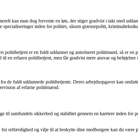
erelt kan man dog forvente en løn, der stiger gradvist i takt med uddanne
e specialiseringer inden for politiet, såsom grænsepoliti, kriminalteknik
n politibetjent er en fuldt uddannet og autoriseret politimand, så er en p
 til en erfaren politibetjent, men får gradvist mere ansvar og beføjelse
 fra de fuldt uddannede politibetjente. Deres arbejdsopgaver kan omfatte 
ervision af erfarne politimænd.
rage til samfundets sikkerhed og stabilitet gennem en karriere inden fo
 for retfærdighed og vilje til at beskytte dine medborgere kan du være 