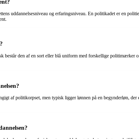
ent?
dettens uddannelsesniveau og erfaringsniveau. En politikadet er en politi
ent.
t?
k består den af en sort eller blå uniform med forskellige politimærker 
nnelsen?
igt af politikorpset, men typisk ligger lønnen på en begynderløn, der e
ddannelsen?