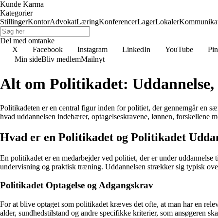
Kunde Karma
Kategorier
Stillinger
Kontor
Advokat
Læring
Konferencer
Lager
Lokaler
Kommunikat
Del med omtanke
X
Facebook
Instagram
LinkedIn
YouTube
Pin
Min side
Bliv medlem
Mailnyt
Alt om Politikadet: Uddannelse,
Politikadeten er en central figur inden for politiet, der gennemgår en sæ
hvad uddannelsen indebærer, optagelseskravene, lønnen, forskellene mell
Hvad er en Politikadet og Politikadet Udda
En politikadet er en medarbejder ved politiet, der er under uddannelse t
undervisning og praktisk træning. Uddannelsen strækker sig typisk over 
Politikadet Optagelse og Adgangskrav
For at blive optaget som politikadet kræves det ofte, at man har en re
alder, sundhedstilstand og andre specifikke kriterier, som ansøgeren ska