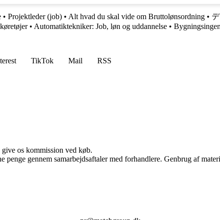
e
•
Projektleder (job)
•
Alt hvad du skal vide om Bruttolønsordning
•
デ
 køretøjer
•
Automatiktekniker: Job, løn og uddannelse
•
Bygningsingeni
terest
TikTok
Mail
RSS
n give os kommission ved køb.
jene penge gennem samarbejdsaftaler med forhandlere. Genbrug af materi