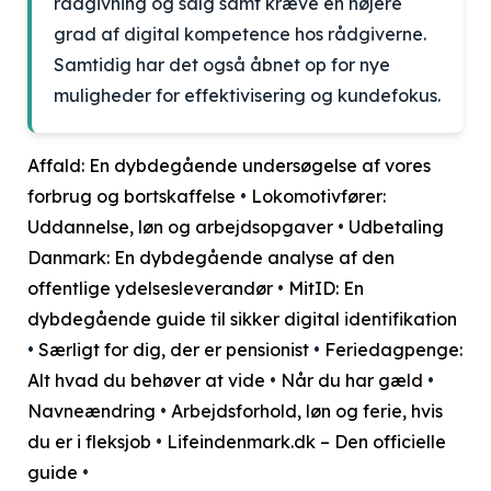
rådgivning og salg samt kræve en højere
grad af digital kompetence hos rådgiverne.
Samtidig har det også åbnet op for nye
muligheder for effektivisering og kundefokus.
Affald: En dybdegående undersøgelse af vores
forbrug og bortskaffelse
•
Lokomotivfører:
Uddannelse, løn og arbejdsopgaver
•
Udbetaling
Danmark: En dybdegående analyse af den
offentlige ydelsesleverandør
•
MitID: En
dybdegående guide til sikker digital identifikation
•
Særligt for dig, der er pensionist
•
Feriedagpenge:
Alt hvad du behøver at vide
•
Når du har gæld
•
Navneændring
•
Arbejdsforhold, løn og ferie, hvis
du er i fleksjob
•
Lifeindenmark.dk – Den officielle
guide
•