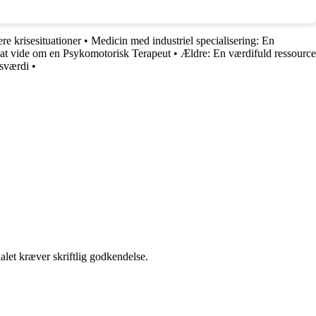
re krisesituationer
•
Medicin med industriel specialisering: En
 at vide om en Psykomotorisk Terapeut
•
Ældre: En værdifuld ressource
dsværdi
•
alet kræver skriftlig godkendelse.