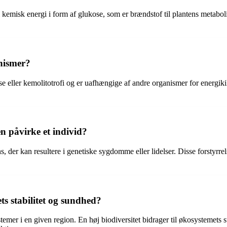
l kemisk energi i form af glukose, som er brændstof til plantens metabo
anismer?
e eller kemolitotrofi og er uafhængige af andre organismer for energik
n påvirke et individ?
, der kan resultere i genetiske sygdomme eller lidelser. Disse forstyrre
ts stabilitet og sundhed?
stemer i en given region. En høj biodiversitet bidrager til økosystemets 