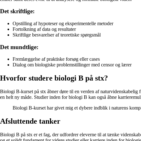
Det skriftlige:
Opstilling af hypoteser og eksperimentelle metoder
Fortolkning af data og resultater
Skriftlige besvarelser af teoretiske spørgsmål
Det mundtlige:
Fremlæggelse af praktiske forsøg eller cases
Dialog om biologiske problemstillinger med censor og lærer
Hvorfor studere biologi B på stx?
Biologi B-kurset på stx åbner døre til en verden af naturvidenskabelig
en helt ny måde. Studier inden for biologi B kan også åbne karrieremu
Biologi B-kurset har givet mig et dybere indblik i naturens komp
Afsluttende tanker
Biologi B på stx er et fag, der udfordrer eleverne til at tænke videnska
og et solidt fundament for videre studier eller karriere inden for biolog