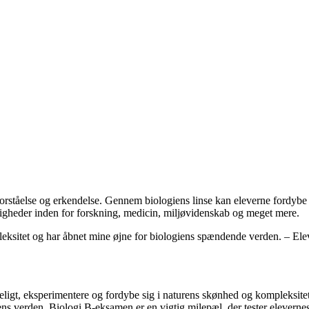
 forståelse og erkendelse. Gennem biologiens linse kan eleverne fordybe
ligheder inden for forskning, medicin, miljøvidenskab og meget mere.
leksitet og har åbnet mine øjne for biologiens spændende verden. – Ele
beligt, eksperimentere og fordybe sig i naturens skønhed og kompleksitet.
iens verden. Biologi B-eksamen er en vigtig milepæl, der tester elevernes