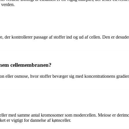
e verden.
 der kontrollerer passage af stoffer ind og ud af cellen. Den er desude
ennem cellemembranen?
on eller osmose, hvor stoffer bevæger sig med koncentrationens gradient
terceller med samme antal kromosomer som modercellen. Meiose er derimod 
t er vigtigt for dannelse af kønsceller.