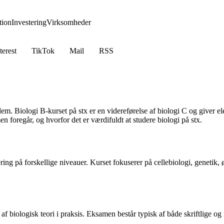
ion
Investering
Virksomheder
terest
TikTok
Mail
RSS
m. Biologi B-kurset på stx er en videreførelse af biologi C og giver e
n foregår, og hvorfor det er værdifuldt at studere biologi på stx.
ering på forskellige niveauer. Kurset fokuserer på cellebiologi, genetik
af biologisk teori i praksis. Eksamen består typisk af både skriftlige o