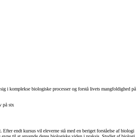
 sig i komplekse biologiske processer og forstå livets mangfoldighed på
v på stx
 Efter endt kursus vil eleverne stå med en beriget forståelse af biologi
 evne til at anvende deres biologiske viden i praksis. Studiet af biologi