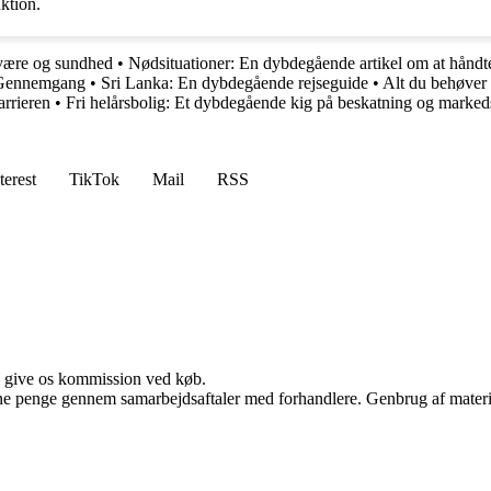
nktion.
lvære og sundhed
•
Nødsituationer: En dybdegående artikel om at håndte
 Gennemgang
•
Sri Lanka: En dybdegående rejseguide
•
Alt du behøver
arrieren
•
Fri helårsbolig: Et dybdegående kig på beskatning og marke
terest
TikTok
Mail
RSS
n give os kommission ved køb.
jene penge gennem samarbejdsaftaler med forhandlere. Genbrug af materi