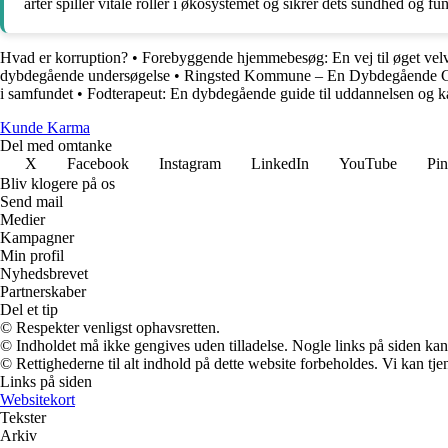
arter spiller vitale roller i økosystemet og sikrer dets sundhed og fu
Hvad er korruption?
•
Forebyggende hjemmebesøg: En vej til øget ve
dybdegående undersøgelse
•
Ringsted Kommune – En Dybdegående
i samfundet
•
Fodterapeut: En dybdegående guide til uddannelsen og k
Kunde Karma
Del med omtanke
X
Facebook
Instagram
LinkedIn
YouTube
Pin
Bliv klogere på os
Send mail
Medier
Kampagner
Min profil
Nyhedsbrevet
Partnerskaber
Del et tip
© Respekter venligst ophavsretten.
© Indholdet må ikke gengives uden tilladelse. Nogle links på siden ka
© Rettighederne til alt indhold på dette website forbeholdes. Vi kan t
Links på siden
Websitekort
Tekster
Arkiv