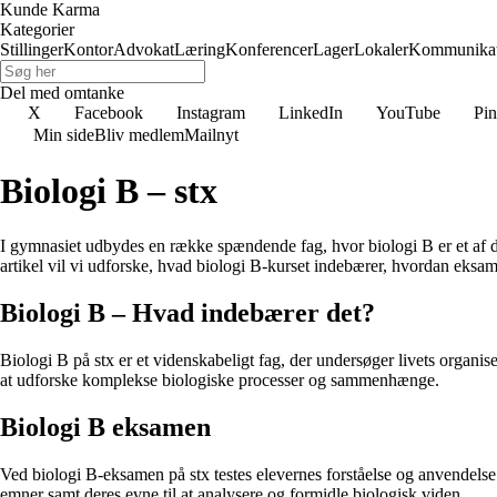
Kunde Karma
Kategorier
Stillinger
Kontor
Advokat
Læring
Konferencer
Lager
Lokaler
Kommunikat
Del med omtanke
X
Facebook
Instagram
LinkedIn
YouTube
Pin
Min side
Bliv medlem
Mailnyt
Biologi B – stx
I gymnasiet udbydes en række spændende fag, hvor biologi B er et af de
artikel vil vi udforske, hvad biologi B-kurset indebærer, hvordan eksame
Biologi B – Hvad indebærer det?
Biologi B på stx er et videnskabeligt fag, der undersøger livets organis
at udforske komplekse biologiske processer og sammenhænge.
Biologi B eksamen
Ved biologi B-eksamen på stx testes elevernes forståelse og anvendelse 
emner samt deres evne til at analysere og formidle biologisk viden.