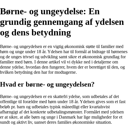
Børne- og ungeydelse: En
grundig gennemgang af ydelsen
og dens betydning
Børne- og ungeydelsen er en vigtig økonomisk støtte til familier med
børn og unge under 18 år. Ydelsen har til formål at bidrage til børnenes
og de unges trivsel og udvikling samt sikre et økonomisk grundlag for
familier med børn. I denne artikel vil vi dykke ned i detaljerne om
denne ydelse, hvordan den fungerer, hvem der er berettiget til den, og
hvilken betydning den har for modtagerne.
Hvad er børne- og ungeydelsen?
Børne- og ungeydelsen er en skattefri ydelse, som udbetales af det
offentlige til forældre med børn under 18 år. Ydelsen gives som et fast
beløb pr. barn og udbetales typisk månedligt eller kvartalsvist
afhængigt af det konkrete udbetalingsmønster. Formålet med ydelsen
er at sikre, at alle børn og unge i Danmark har lige muligheder for et
sundt og aktivt liv, uanset deres families økonomiske situation.