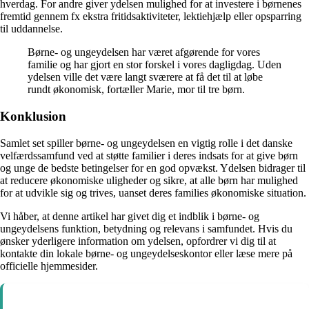
hverdag. For andre giver ydelsen mulighed for at investere i børnenes
fremtid gennem fx ekstra fritidsaktiviteter, lektiehjælp eller opsparring
til uddannelse.
Børne- og ungeydelsen har været afgørende for vores
familie og har gjort en stor forskel i vores dagligdag. Uden
ydelsen ville det være langt sværere at få det til at løbe
rundt økonomisk, fortæller Marie, mor til tre børn.
Konklusion
Samlet set spiller børne- og ungeydelsen en vigtig rolle i det danske
velfærdssamfund ved at støtte familier i deres indsats for at give børn
og unge de bedste betingelser for en god opvækst. Ydelsen bidrager til
at reducere økonomiske uligheder og sikre, at alle børn har mulighed
for at udvikle sig og trives, uanset deres families økonomiske situation.
Vi håber, at denne artikel har givet dig et indblik i børne- og
ungeydelsens funktion, betydning og relevans i samfundet. Hvis du
ønsker yderligere information om ydelsen, opfordrer vi dig til at
kontakte din lokale børne- og ungeydelseskontor eller læse mere på
officielle hjemmesider.