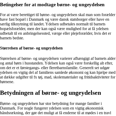
Betingelser for at modtage børne- og ungeydelsen
For at være berettiget til børne- og ungeydelsen skal man som forælder
have fast bopæl i Danmark og være dansk statsborger eller have en
særlig tilknytning til landet. Ydelsen udbetales normalt til barnets
bopælsforælder, men der kan også være mulighed for at få ydelsen
udbetalt til en anbringelsessted, værge eller plejeforælder, hvis det er
barnets bedste.
Størrelsen af børne- og ungeydelsen
Størrelsen af børne- og ungeydelsen varierer afhængigt af barnets alder
og antal børn i husstanden. Ydelsen kan også være forskellig alt efter,
om det er et førstegangs- eller fleretbarnsfamilie. Generelt set udgør
ydelsen en vigtig del af familiens samlede økonomi og kan hjælpe med
at dække udgifter til fx tøj, mad, skolematerialer og fritidsaktiviteter for
børnene.
Betydningen af børne- og ungeydelsen
Børne- og ungeydelsen har stor betydning for mange familier i
Danmark. For nogle fungerer ydelsen som en vigtig økonomisk
håndsrækning, der gør det muligt at få enderne til at mødes i en travl