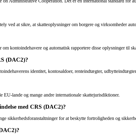
n Administrative Cooperation. Det er en international standard for au
y ved at sikre, at skatteoplysninger om borgere og virksomheder aut
 om kontoindehavere og automatisk rapportere disse oplysninger til ska
CRS (DAC2)?
ndehaverens identitet, kontosaldoer, renteindtægter, udbytteindtægter 
e EU-lande og mange andre internationale skattejurisdiktioner.
orbindelse med CRS (DAC2)?
nge sikkerhedsforanstaltninger for at beskytte fortroligheden og sikker
 (DAC2)?