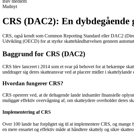
Bliv medlem
Mailnyt
CRS (DAC2): En dybdegående ge
CRS, også kendt som Common Reporting Standard eller DAC2 (Directive
Udvikling (OECD) for at styrke skattehåndhævelsen gennem automati
Baggrund for CRS (DAC2)
CRS blev lanceret i 2014 som et svar på behovet for at bekæmpe skatte
unddrager sig deres skatteansvar ved at placere midler i skattelylande 
Hvordan fungerer CRS?
CRS opererer ved, at de deltagende lande indsamler finansielle oplys
muliggør effektiv overvågning af, om skatteydere overholder deres skatt
Implementering af CRS
Over 100 lande har forpligtet sig til at implementere CRS, og mange h
en mere ensartet og effektiv måde at håndtere skattely og sikre skatte