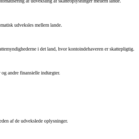
tomatisering af udveksling af skatteoplysninger mellem lande.
omatisk udveksles mellem lande.
ttemyndighederne i det land, hvor kontoindehaveren er skattepligtig.
og andre finansielle indtægter.
heden af de udvekslede oplysninger.