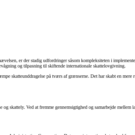
ævelsen, er der stadig udfordringer såsom kompleksiteten i implemente
ågning og tilpasning til skiftende internationale skattelovgivning.
pe skatteunddragelse på tværs af grænserne. Det har skabt en mere ret
g skattely. Ved at fremme gennemsigtighed og samarbejde mellem lande