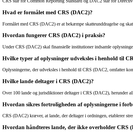
CRS står for Common Reporting Standard og DAC2 står for Directive o
Hvad er formålet med CRS (DAC2)?
Formålet med CRS (DAC2) er at bekæmpe skatteunddragelse og skattel
Hvordan fungerer CRS (DAC2) i praksis?
Under CRS (DAC2) skal finansielle institutioner indsamle oplysninger
Hvilke typer af oplysninger udveksles i henhold til 
Oplysningerne, der udveksles i henhold til CRS (DAC2, omfatter kontoi
Hvilke lande deltager i CRS (DAC2)?
Over 100 lande og jurisdiktioner deltager i CRS (DAC2), herunder all
Hvordan sikres fortroligheden af oplysningerne i f
CRS (DAC2) kræver, at lande, der deltager i ordningen, etablerer stre
Hvordan håndteres lande, der ikke overholder CRS