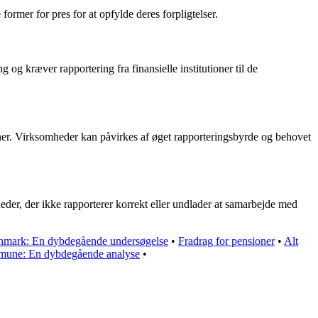
ormer for pres for at opfylde deres forpligtelser.
g kræver rapportering fra finansielle institutioner til de
ner. Virksomheder kan påvirkes af øget rapporteringsbyrde og behovet
er, der ikke rapporterer korrekt eller undlader at samarbejde med
anmark: En dybdegående undersøgelse
•
Fradrag for pensioner
•
Alt
une: En dybdegående analyse
•