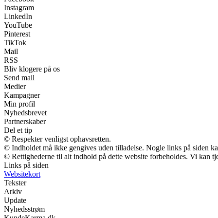
Instagram
LinkedIn
YouTube
Pinterest
TikTok
Mail
RSS
Bliv klogere på os
Send mail
Medier
Kampagner
Min profil
Nyhedsbrevet
Partnerskaber
Del et tip
© Respekter venligst ophavsretten.
© Indholdet må ikke gengives uden tilladelse. Nogle links på siden 
© Rettighederne til alt indhold på dette website forbeholdes. Vi kan 
Links på siden
Websitekort
Tekster
Arkiv
Update
Nyhedsstrøm
KundeKarma.dk