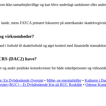
m ikke-samarbejdsvillige og kan blive underlagt sanktioner eller andre f
 lande, mens FATCA primært fokuserer på amerikanske skattelovgivning o
og virksomheder?
 forhold til skatteforhold og øget kontrol med finansielle transaktio
f CRS (DAC2) have?
og andre juridiske konsekvenser for både enkeltpersoner og virksomhed
: En Dybdegående Oversigt
•
Miljø- og energiafgifter
•
Kulturen i D
ersitet (RUC) – Et Dybdegående Kig på RUC Roskilde
•
Odense Komm