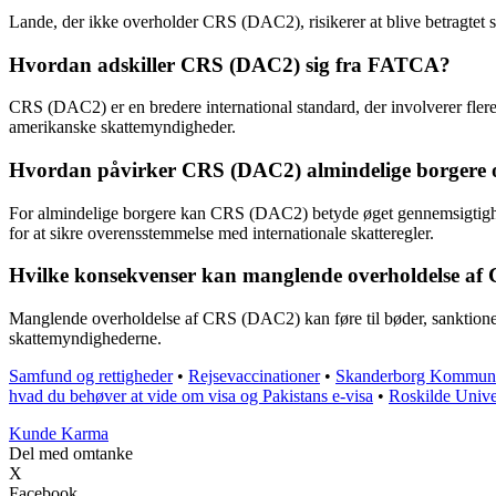
Lande, der ikke overholder CRS (DAC2), risikerer at blive betragtet so
Hvordan adskiller CRS (DAC2) sig fra FATCA?
CRS (DAC2) er en bredere international standard, der involverer flere
amerikanske skattemyndigheder.
Hvordan påvirker CRS (DAC2) almindelige borgere 
For almindelige borgere kan CRS (DAC2) betyde øget gennemsigtighed i
for at sikre overensstemmelse med internationale skatteregler.
Hvilke konsekvenser kan manglende overholdelse a
Manglende overholdelse af CRS (DAC2) kan føre til bøder, sanktioner 
skattemyndighederne.
Samfund og rettigheder
•
Rejsevaccinationer
•
Skanderborg Kommune
hvad du behøver at vide om visa og Pakistans e-visa
•
Roskilde Univ
Kunde Karma
Del med omtanke
X
Facebook