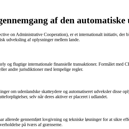
nnemgang af den automatiske ud
 on Administrative Cooperation), er et internationalt initiativ, der
sk udveksling af oplysninger mellem lande.
ly og flugtige internationale finansielle transaktioner. Formålet med C
eller andre jurisdiktioner med lempelige regler.
ninger om udenlandske skatteydere og automatiseret udveksler disse op
eforpligtelser, selv når deres aktiver er placeret i udlandet.
ar allerede gennemført lovgivning og tekniske løsninger for at sikre eff
overholdelse på tværs af grænserne.