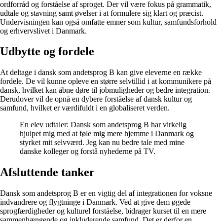
ordforråd og forståelse af sproget. Der vil være fokus på grammatik,
udtale og stavning samt øvelser i at formulere sig klart og præcist.
Undervisningen kan også omfatte emner som kultur, samfundsforhold
og erhvervslivet i Danmark.
Udbytte og fordele
At deltage i dansk som andetsprog B kan give eleverne en række
fordele. De vil kunne opleve en større selvtillid i at kommunikere på
dansk, hvilket kan åbne døre til jobmuligheder og bedre integration.
Derudover vil de opnå en dybere forståelse af dansk kultur og
samfund, hvilket er værdifuldt i en globaliseret verden.
En elev udtaler: Dansk som andetsprog B har virkelig
hjulpet mig med at føle mig mere hjemme i Danmark og
styrket mit selvværd. Jeg kan nu bedre tale med mine
danske kolleger og forstå nyhederne på TV.
Afsluttende tanker
Dansk som andetsprog B er en vigtig del af integrationen for voksne
indvandrere og flygtninge i Danmark. Ved at give dem øgede
sprogfærdigheder og kulturel forståelse, bidrager kurset til en mere
sammenhængende og inkluderende samfund. Det er derfor en