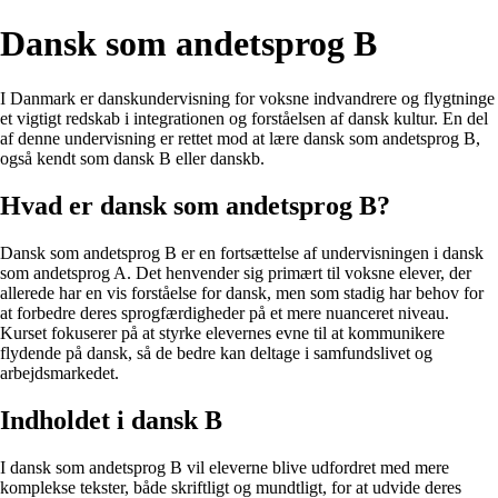
Dansk som andetsprog B
I Danmark er danskundervisning for voksne indvandrere og flygtninge
et vigtigt redskab i integrationen og forståelsen af dansk kultur. En del
af denne undervisning er rettet mod at lære dansk som andetsprog B,
også kendt som dansk B eller danskb.
Hvad er dansk som andetsprog B?
Dansk som andetsprog B er en fortsættelse af undervisningen i dansk
som andetsprog A. Det henvender sig primært til voksne elever, der
allerede har en vis forståelse for dansk, men som stadig har behov for
at forbedre deres sprogfærdigheder på et mere nuanceret niveau.
Kurset fokuserer på at styrke elevernes evne til at kommunikere
flydende på dansk, så de bedre kan deltage i samfundslivet og
arbejdsmarkedet.
Indholdet i dansk B
I dansk som andetsprog B vil eleverne blive udfordret med mere
komplekse tekster, både skriftligt og mundtligt, for at udvide deres