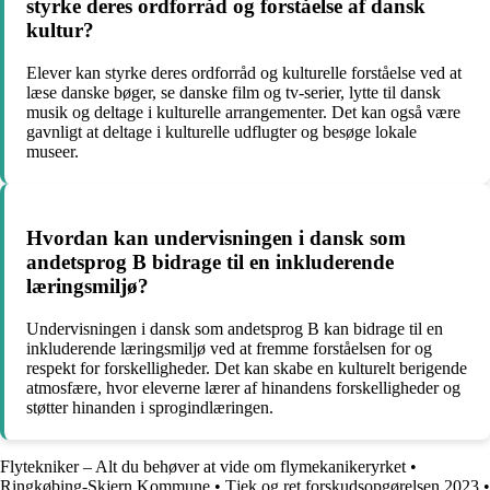
styrke deres ordforråd og forståelse af dansk
kultur?
Elever kan styrke deres ordforråd og kulturelle forståelse ved at
læse danske bøger, se danske film og tv-serier, lytte til dansk
musik og deltage i kulturelle arrangementer. Det kan også være
gavnligt at deltage i kulturelle udflugter og besøge lokale
museer.
Hvordan kan undervisningen i dansk som
andetsprog B bidrage til en inkluderende
læringsmiljø?
Undervisningen i dansk som andetsprog B kan bidrage til en
inkluderende læringsmiljø ved at fremme forståelsen for og
respekt for forskelligheder. Det kan skabe en kulturelt berigende
atmosfære, hvor eleverne lærer af hinandens forskelligheder og
støtter hinanden i sprogindlæringen.
Flytekniker – Alt du behøver at vide om flymekanikeryrket
•
Ringkøbing-Skjern Kommune
•
Tjek og ret forskudsopgørelsen 2023
•