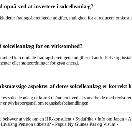
opnå ved at investere i solcelleanlæg?
luderer fradragsberettigede udgifter, mulighed for at reducere omkostni
e i solcelleanlæg for en virksomhed?
rksomhed kan omfatte fradragsberettigede udgifter til anskaffelse og inst
enter eller støtteordninger for grøn energi.
bsmæssige aspekter af deres solcelleanlæg er korrekt 
es solcelleanlæg er korrekt håndteret ved at samarbejde med revisorer 
er er tvivlsspørgsmål om regnskabsbehandlingen.
u behøver at vide om en HR-konsulent
•
Sydafrika
•
Info om Japan
•
Ar
Livslang Pension udbetalt?
•
Papua Ny Guinea Pas og Visum
•