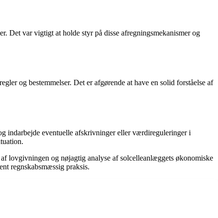
er. Det var vigtigt at holde styr på disse afregningsmekanismer og
egler og bestemmelser. Det er afgørende at have en solid forståelse af
g indarbejde eventuelle afskrivninger eller værdireguleringer i
tuation.
e af lovgivningen og nøjagtig analyse af solcelleanlæggets økonomiske
arent regnskabsmæssig praksis.