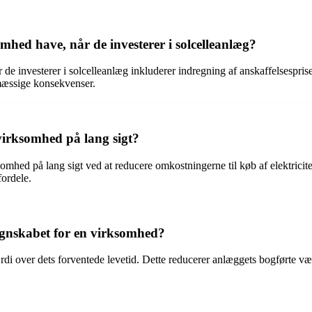
mhed have, når de investerer i solcelleanlæg?
 investerer i solcelleanlæg inkluderer indregning af anskaffelsesprisen
emæssige konsekvenser.
virksomhed på lang sigt?
hed på lang sigt ved at reducere omkostningerne til køb af elektricitet, 
fordele.
egnskabet for en virksomhed?
di over dets forventede levetid. Dette reducerer anlæggets bogførte vær