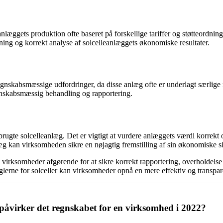
læggets produktion ofte baseret på forskellige tariffer og støtteordning
ning og korrekt analyse af solcelleanlæggets økonomiske resultater.
gnskabsmæssige udfordringer, da disse anlæg ofte er underlagt særlige r
gnskabsmæssig behandling og rapportering.
ugte solcelleanlæg. Det er vigtigt at vurdere anlæggets værdi korrekt o
g kan virksomheden sikre en nøjagtig fremstilling af sin økonomiske si
i virksomheder afgørende for at sikre korrekt rapportering, overholdels
reglerne for solceller kan virksomheder opnå en mere effektiv og transp
påvirker det regnskabet for en virksomhed i 2022?