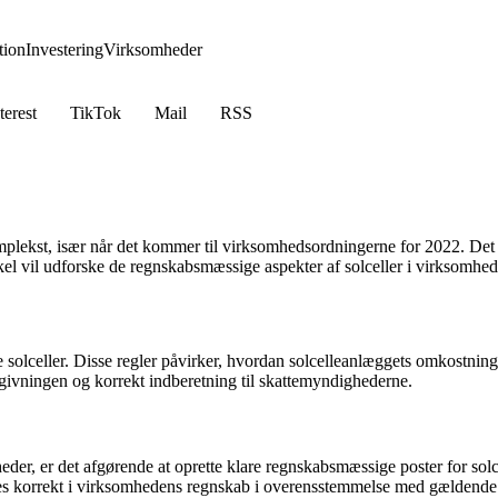
ion
Investering
Virksomheder
terest
TikTok
Mail
RSS
kst, især når det kommer til virksomhedsordningerne for 2022. Det er v
ikel vil udforske de regnskabsmæssige aspekter af solceller i virksomhed
 solceller. Disse regler påvirker, hvordan solcelleanlæggets omkostning
givningen og korrekt indberetning til skattemyndighederne.
der, er det afgørende at oprette klare regnskabsmæssige poster for sol
reres korrekt i virksomhedens regnskab i overensstemmelse med gældende 