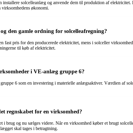
installere solcelleanlæg og anvende dem til produktion af elektricitet.
t på virksomhedens økonomi.
 og den gamle ordning for solcelleafregning?
 fast pris for den producerede elektricitet, mens i solceller virksomh
ngerne til køb af elektricitet.
virksomheder i VE-anlæg gruppe 6?
ruppe 6 som en investering i materielle anlægsaktiver. Værdien af solc
det regnskabet for en virksomhed?
æret i brug og nu sælges videre. Når en virksomhed køber et brugt solcell
lægget skal tages i betragtning.