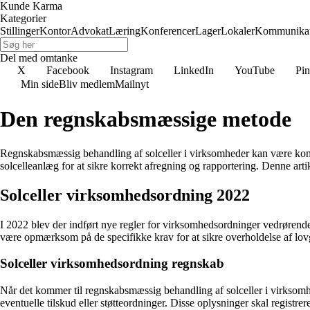
Kunde Karma
Kategorier
Stillinger
Kontor
Advokat
Læring
Konferencer
Lager
Lokaler
Kommunikat
Del med omtanke
X
Facebook
Instagram
LinkedIn
YouTube
Pin
Min side
Bliv medlem
Mailnyt
Den regnskabsmæssige metode
Regnskabsmæssig behandling af solceller i virksomheder kan være komple
solcelleanlæg for at sikre korrekt afregning og rapportering. Denne art
Solceller virksomhedsordning 2022
I 2022 blev der indført nye regler for virksomhedsordninger vedrørende
være opmærksom på de specifikke krav for at sikre overholdelse af lov
Solceller virksomhedsordning regnskab
Når det kommer til regnskabsmæssig behandling af solceller i virksomhe
eventuelle tilskud eller støtteordninger. Disse oplysninger skal regist