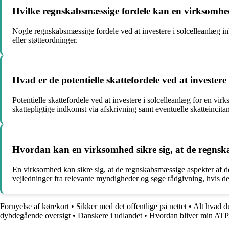
Hvilke regnskabsmæssige fordele kan en virksomhed 
Nogle regnskabsmæssige fordele ved at investere i solcelleanlæg ink
eller støtteordninger.
Hvad er de potentielle skattefordele ved at invester
Potentielle skattefordele ved at investere i solcelleanlæg for en vi
skattepligtige indkomst via afskrivning samt eventuelle skatteincitam
Hvordan kan en virksomhed sikre sig, at de regnska
En virksomhed kan sikre sig, at de regnskabsmæssige aspekter af der
vejledninger fra relevante myndigheder og søge rådgivning, hvis d
Fornyelse af kørekort
•
Sikker med det offentlige på nettet
•
Alt hvad d
dybdegående oversigt
•
Danskere i udlandet
•
Hvordan bliver min ATP 