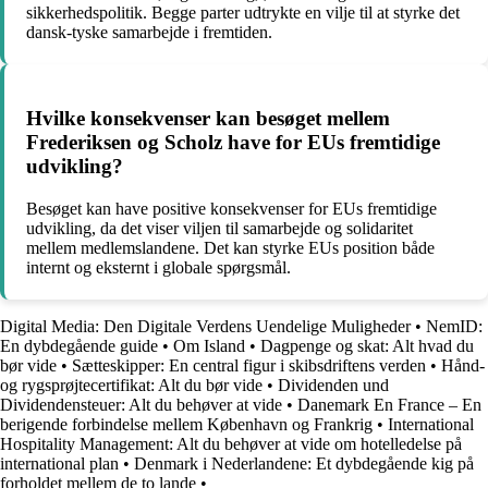
sikkerhedspolitik. Begge parter udtrykte en vilje til at styrke det
dansk-tyske samarbejde i fremtiden.
Hvilke konsekvenser kan besøget mellem
Frederiksen og Scholz have for EUs fremtidige
udvikling?
Besøget kan have positive konsekvenser for EUs fremtidige
udvikling, da det viser viljen til samarbejde og solidaritet
mellem medlemslandene. Det kan styrke EUs position både
internt og eksternt i globale spørgsmål.
Digital Media: Den Digitale Verdens Uendelige Muligheder
•
NemID:
En dybdegående guide
•
Om Island
•
Dagpenge og skat: Alt hvad du
bør vide
•
Sætteskipper: En central figur i skibsdriftens verden
•
Hånd-
og rygsprøjtecertifikat: Alt du bør vide
•
Dividenden und
Dividendensteuer: Alt du behøver at vide
•
Danemark En France – En
berigende forbindelse mellem København og Frankrig
•
International
Hospitality Management: Alt du behøver at vide om hotelledelse på
international plan
•
Denmark i Nederlandene: Et dybdegående kig på
forholdet mellem de to lande
•