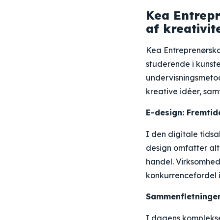
Kea Entrepr
af kreativit
Kea Entreprenørska
studerende i kunst
undervisningsmetod
kreative idéer, sam
E-design: Fremtid
I den digitale tidsa
design omfatter al
handel. Virksomhede
konkurrencefordel i
Sammenfletningen
I dagens komplekse