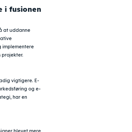
 i fusionen
på at uddanne
ative
og implementere
 projekter.
adig vigtigere. E-
arkedsføring og e-
tegi, har en
signer blevet mere