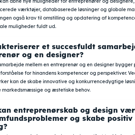
 kan åbne nye muligheder for entreprenører og designere,
cerede værktøjer, databaserede løsninger og globale ma
seringen også krav til omstilling og opdatering af kompetenc
ale muligheder fuldt ud.
kteriserer et succesfuldt samarbe
renør og en designer?
samarbejde mellem en entreprenør og en designer bygger 
og forståelse for hinandens kompetencer og perspektiver. V
yrker kan de skabe innovative og konkurrencedygtige løsni
e markedsmæssige og æstetiske behov.
an entreprenørskab og design vær
amfundsproblemer og skabe positiv
g?