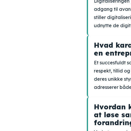
Digitaliseringen
adgang til avan
stiller digitali
udnytte de digit
Hvad kara
en entrep
Et succesfuldt 
respekt, tillid 
deres unikke st
adresserer båd
Hvordan k
at løse s
forandrin