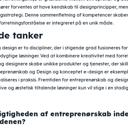
ører forventes at have kendskab til designprincipper, me
ningsstrategi. Denne sammenfletning af kompetencer skabe
 forretningsforståelse er integreret på en unik måde.
de tanker
design er to discipliner, der i stigende grad fusioneres fo
ygtige løsninger. Ved at kombinere kreativitet med forre
g designere skabe unikke produkter og tjenester, der skill
eprenørskab og Design og konceptet e-design er eksempl
aliseres i praksis. Fremtiden for entreprenørskab og design
ve og æstetisk tiltalende løsninger kun vil stige i en stadi
igtigheden af entreprenørskab inde
rdenen?