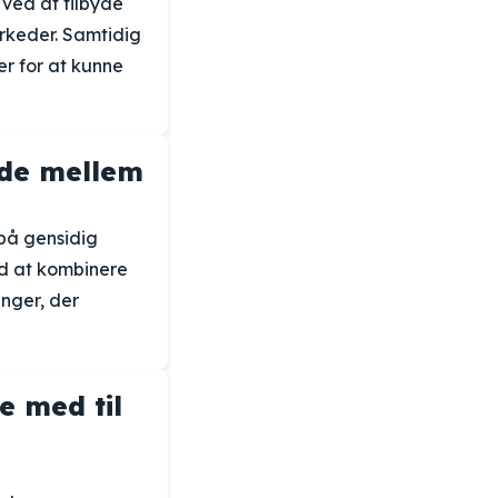
 ved at tilbyde
rkeder. Samtidig
er for at kunne
jde mellem
på gensidig
ed at kombinere
nger, der
e med til