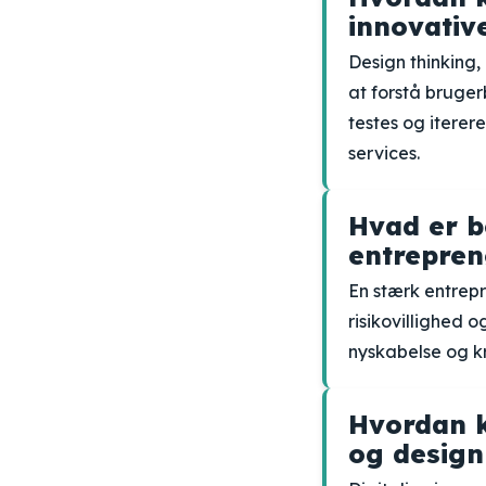
innovativ
Design thinking,
at forstå bruger
testes og iterer
services.
Hvad er b
entrepren
En stærk entrep
risikovillighed 
nyskabelse og kr
Hvordan k
og design