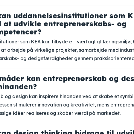
an uddannelsesinstitutioner som 
il at udvikle entreprenørskabs- og
mpetencer?
tutioner som KEA kan tilbyde et tværfagligt læringsmiljø,
 at arbejde på virkelige projekter, samarbejde med indust
ørskabs- og designfærdigheder gennem praksisorienterede
 måder kan entreprenørskab og des
 hinanden?
 og design kan inspirere hinanden ved at skabe et symbio
ssen stimulerer innovation og kreativitet, mens entreprenø
sige idéer realiseres og skaber værdi på markedet.
an design thinking bidrage til udvi