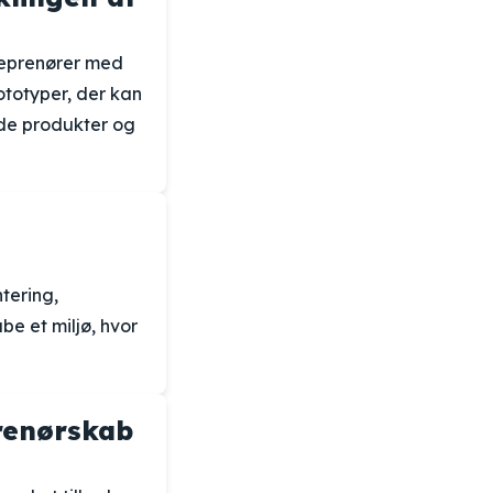
treprenører med
ototyper, der kan
ede produkter og
tering,
be et miljø, hvor
prenørskab