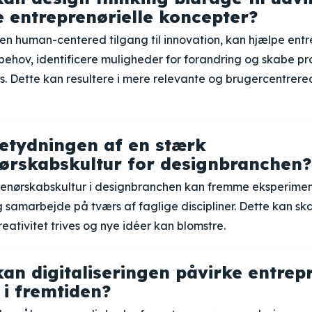
e entreprenørielle koncepter?
 en human-centered tilgang til innovation, kan hjælpe en
behov, identificere muligheder for forandring og skabe pr
es. Dette kan resultere i mere relevante og brugercentrer
etydningen af en stærk
ørskabskultur for designbranchen?
renørskabskultur i designbranchen kan fremme eksperimen
og samarbejde på tværs af faglige discipliner. Dette kan ska
eativitet trives og nye idéer kan blomstre.
an digitaliseringen påvirke entre
 i fremtiden?