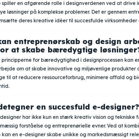
spiller en afgørende rolle i designverdenen ved at drive 
nye løsninger på komplekse problemer. Det er gennem entr
msætte deres kreative idéer til succesfulde virksomheder 
an entreprenørskab og design arb
r at skabe bæredygtige løsninger
e principperne for bæredygtighed i designprocessen kan e
bejde om at skabe innovative og miljøvenlige produkter o
e til at reducere ressourceforbrug, minimere affald og bi
tid.
etegner en succesfuld e-designer?
designer har ikke kun en stærk kreativ vision og tekniske
smæssig forståelse og entreprenørielle evner. Ved at komb
 kan en e-designer skabe unikke og markedsmæssigt relev