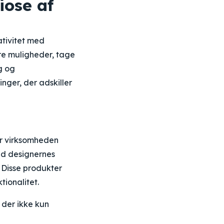
iose af
ativitet med
ere muligheder, tage
g og
nger, der adskiller
er virksomheden
ed designernes
 Disse produkter
tionalitet.
 der ikke kun