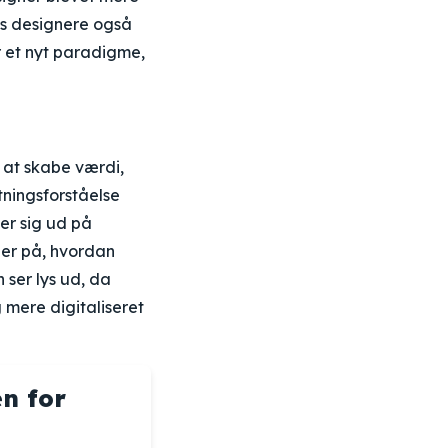
ns designere også
r et nyt paradigme,
r at skabe værdi,
tningsforståelse
er sig ud på
er på, hvordan
 ser lys ud, da
g mere digitaliseret
n for