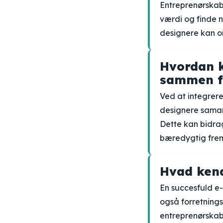
Entreprenørskab 
værdi og finde 
designere kan o
Hvordan k
sammen fo
Ved at integrer
designere samar
Dette kan bidrag
bæredygtig frem
Hvad kend
En succesfuld e-
også forretning
entreprenørskab