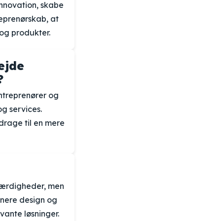
innovation, skabe
eprenørskab, at
og produkter.
ejde
?
ntreprenører og
g services.
drage til en mere
 færdigheder, men
inere design og
ante løsninger.