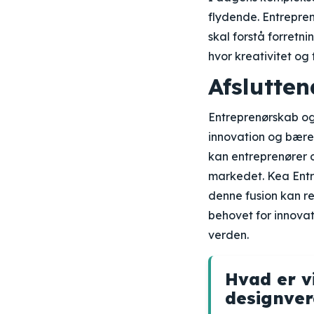
flydende. Entrepren
skal forstå forret
hvor kreativitet og
Afslutten
Entreprenørskab og 
innovation og bæred
kan entreprenører o
markedet. Kea Entr
denne fusion kan re
behovet for innovati
verden.
Hvad er v
designve