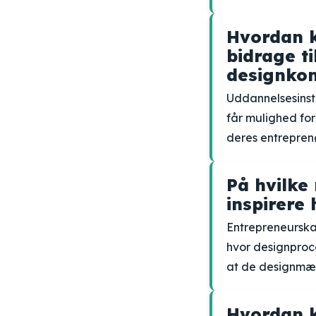
Hvordan k
bidrage t
designko
Uddannelsesinsti
får mulighed for
deres entrepren
På hvilke
inspirere
Entrepreneurskab
hvor designproce
at de designmæs
Hvordan k