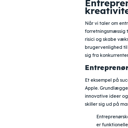
Entrepre
kreativit
Når vi taler om en
forretningsmæssig t
risici og skabe væk
brugervenlighed til
sig fra konkurrente
Entreprenør
Et eksempel på suc
Apple. Grundlægger
innovative ideer o
skiller sig ud på m
Entreprenørsk
er funktionell