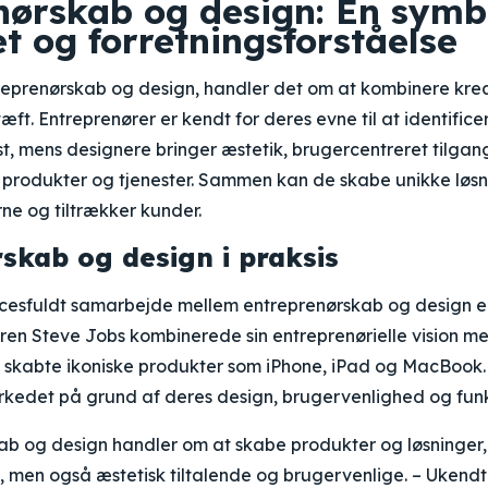
nørskab og design: En symb
et og forretningsforståelse
treprenørskab og design, handler det om at kombinere kre
æft. Entreprenører er kendt for deres evne til at identific
st, mens designere bringer æstetik, brugercentreret tilgan
 produkter og tjenester. Sammen kan de skabe unikke løsni
rne og tiltrækker kunder.
skab og design i praksis
cesfuldt samarbejde mellem entreprenørskab og design 
en Steve Jobs kombinerede sin entreprenørielle vision m
g skabte ikoniske produkter som iPhone, iPad og MacBook.
arkedet på grund af deres design, brugervenlighed og funk
ab og design handler om at skabe produkter og løsninger,
e, men også æstetisk tiltalende og brugervenlige. – Ukendt