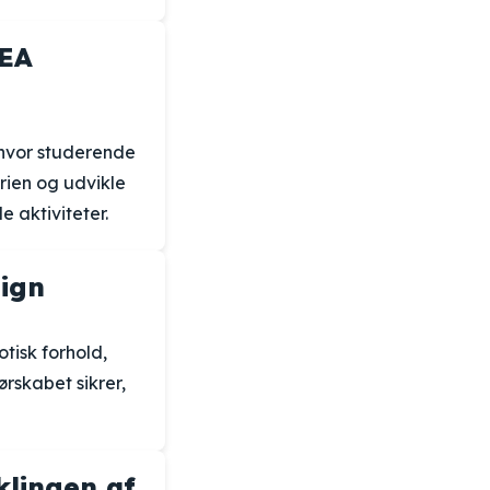
KEA
 hvor studerende
rien og udvikle
 aktiviteter.
ign
tisk forhold,
rskabet sikrer,
klingen af