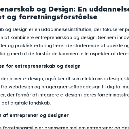
enørskab og Design: En uddannelse
et og forretningsforståelse
b og Design er en uddannelsesinstitution, der fokuserer 
en at kombinere entreprenørskab og design. Gennem innov
er og praktisk erfaring lærer de studerende at udvikle 
tidig med at de forstår de kommercielle aspekter af deres
en for entreprenørskab og design
lder bliver e-design, også kendt som elektronisk design, st
t fra webdesign og brugergrænsefladedesign til digital m
r, der formår at integrere e-design i deres forretningsstra
 det digitale landskab.
 af entreprenør og designer
 forretningsmiljø er grænserne mellem entreprenør og de