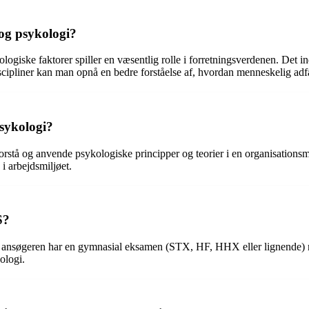
g psykologi?
ske faktorer spiller en væsentlig rolle i forretningsverdenen. Det in
discipliner kan man opnå en bedre forståelse af, hvordan menneskelig a
sykologi?
orstå og anvende psykologiske principper og teorier i en organisations
 i arbejdsmiljøet.
S?
t ansøgeren har en gymnasial eksamen (STX, HF, HHX eller lignende) m
ologi.