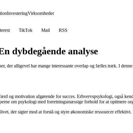
ion
Investering
Virksomheder
terest
TikTok
Mail
RSS
 En dybdegående analyse
r, der alligevel har mange interessante overlap og fælles træk. I denne 
ærd og motivation afgørende for succes. Erhvervspsykologi, også kendt 
perne om psykologi med forretningsmæssige forhold for at optimere orga
vet, der sigter mod at forstå og styre økonomiske ressourcer effektivt. 