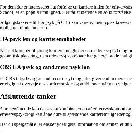
For dem der er interesseret i at forfølge en karriere inden for erhve
School) er en populær mulighed. Her får studerende en solid forståels
Adgangskravene til HA psyk på CBS kan variere, men typisk kræves der
muligt ud af uddannelsen.
HA psyk løn og karrieremuligheder
Når det kommer til løn og karrieremuligheder som erhvervspsykolog m
geografisk placering, men erhvervspsykologer har generelt gode mulighed
CBS HA psyk og cand.merc psyk løn
På CBS tilbydes også cand.merc i psykologi, der giver endnu mere spec
er vigtigt at overveje ens karriereønsker og ambitioner, når man vælge
Afsluttende tanker
Sammenfattende kan det ses, at kombinationen af erhvervsøkonomi og p
erhvervspsykologi kan åbne døre til spændende karrieremuligheder og gode
Har du spørgsmål eller ønsker yderligere information om emnet, er du v