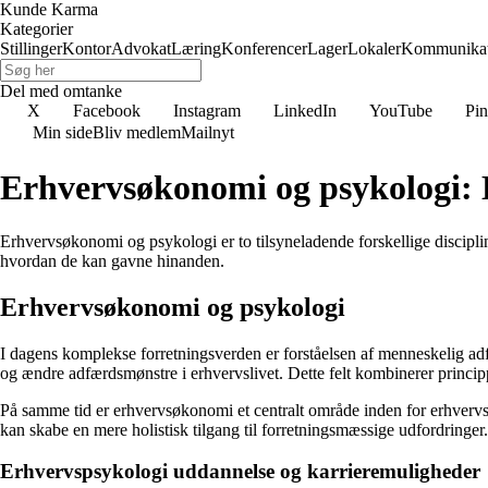
Kunde Karma
Kategorier
Stillinger
Kontor
Advokat
Læring
Konferencer
Lager
Lokaler
Kommunikat
Del med omtanke
X
Facebook
Instagram
LinkedIn
YouTube
Pin
Min side
Bliv medlem
Mailnyt
Erhvervsøkonomi og psykologi:
Erhvervsøkonomi og psykologi er to tilsyneladende forskellige discipline
hvordan de kan gavne hinanden.
Erhvervsøkonomi og psykologi
I dagens komplekse forretningsverden er forståelsen af menneskelig adf
og ændre adfærdsmønstre i erhvervslivet. Dette felt kombinerer princip
På samme tid er erhvervsøkonomi et centralt område inden for erhvervsli
kan skabe en mere holistisk tilgang til forretningsmæssige udfordringer.
Erhvervspsykologi uddannelse og karrieremuligheder