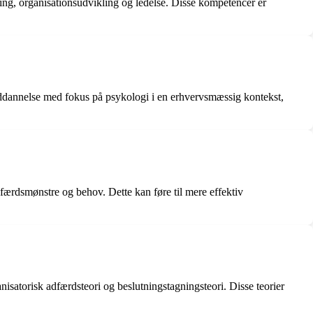
ng, organisationsudvikling og ledelse. Disse kompetencer er
ddannelse med fokus på psykologi i en erhvervsmæssig kontekst,
færdsmønstre og behov. Dette kan føre til mere effektiv
isatorisk adfærdsteori og beslutningstagningsteori. Disse teorier