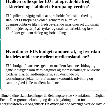
Hvilken rolle spiller EU i at opretholde fred,
sikkerhed og stabilitet i Europa og verden?
EU spiller en vigtig rolle i at opretholde fred, sikkerhed og
stabilitet i Europa og verden gennem bl.a. fælles
udenrigspolitiske tiltag, fredsbevarende missioner og diplomati.
EU arbejder også på at styrke regionalt samarbejde og løse
konflikter gennem dialog og forhandling.
Hvordan er EUs budget sammensat, og hvordan
fordeles midlerne mellem medlemslandene?
EUs budget finansieres gennem medlemslandenes bidrag og
egne indtægter som fx toldafgifter og momsbetalinger. Midlerne
fordeles bl.a. til landbrugsstøtte, strukturfonde og
forskningsprojekter for at fremme økonomisk udvikling og
samhørighed i alle medlemslandene.
Tilmeld dine skattebetalinger til Betalingsservice
•
Funktioner i Digital
Post
•
Den grønne teknologi og dens betydning inden for
energisektoren
•
Kongehuset: En dybdegående oversigt over de royale