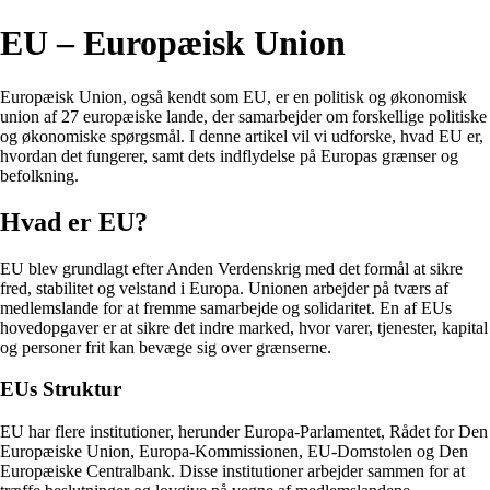
EU – Europæisk Union
Europæisk Union, også kendt som EU, er en politisk og økonomisk
union af 27 europæiske lande, der samarbejder om forskellige politiske
og økonomiske spørgsmål. I denne artikel vil vi udforske, hvad EU er,
hvordan det fungerer, samt dets indflydelse på Europas grænser og
befolkning.
Hvad er EU?
EU blev grundlagt efter Anden Verdenskrig med det formål at sikre
fred, stabilitet og velstand i Europa. Unionen arbejder på tværs af
medlemslande for at fremme samarbejde og solidaritet. En af EUs
hovedopgaver er at sikre det indre marked, hvor varer, tjenester, kapital
og personer frit kan bevæge sig over grænserne.
EUs Struktur
EU har flere institutioner, herunder Europa-Parlamentet, Rådet for Den
Europæiske Union, Europa-Kommissionen, EU-Domstolen og Den
Europæiske Centralbank. Disse institutioner arbejder sammen for at