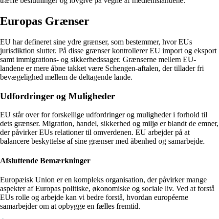
træffe beslutninger og lovgive på vegne af medlemslandene.
Europas Grænser
EU har defineret sine ydre grænser, som bestemmer, hvor EUs
jurisdiktion slutter. På disse grænser kontrollerer EU import og eksport
samt immigrations- og sikkerhedssager. Grænserne mellem EU-
landene er mere åbne takket være Schengen-aftalen, der tillader fri
bevægelighed mellem de deltagende lande.
Udfordringer og Muligheder
EU står over for forskellige udfordringer og muligheder i forhold til
dets grænser. Migration, handel, sikkerhed og miljø er blandt de emner,
der påvirker EUs relationer til omverdenen. EU arbejder på at
balancere beskyttelse af sine grænser med åbenhed og samarbejde.
Afsluttende Bemærkninger
Europæisk Union er en kompleks organisation, der påvirker mange
aspekter af Europas politiske, økonomiske og sociale liv. Ved at forstå
EUs rolle og arbejde kan vi bedre forstå, hvordan européerne
samarbejder om at opbygge en fælles fremtid.