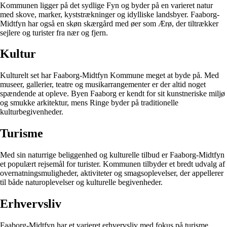
Kommunen ligger på det sydlige Fyn og byder på en varieret natur
med skove, marker, kyststrækninger og idylliske landsbyer. Faaborg-
Midtfyn har også en skøn skærgård med øer som Ærø, der tiltrækker
sejlere og turister fra nær og fjern.
Kultur
Kulturelt set har Faaborg-Midtfyn Kommune meget at byde på. Med
museer, gallerier, teatre og musikarrangementer er der altid noget
spændende at opleve. Byen Faaborg er kendt for sit kunstneriske miljø
og smukke arkitektur, mens Ringe byder på traditionelle
kulturbegivenheder.
Turisme
Med sin naturrige beliggenhed og kulturelle tilbud er Faaborg-Midtfyn
et populært rejsemål for turister. Kommunen tilbyder et bredt udvalg af
overnatningsmuligheder, aktiviteter og smagsoplevelser, der appellerer
til både naturoplevelser og kulturelle begivenheder.
Erhvervsliv
Faaborg-Midtfyn har et varieret erhvervsliv med fokus på turisme,