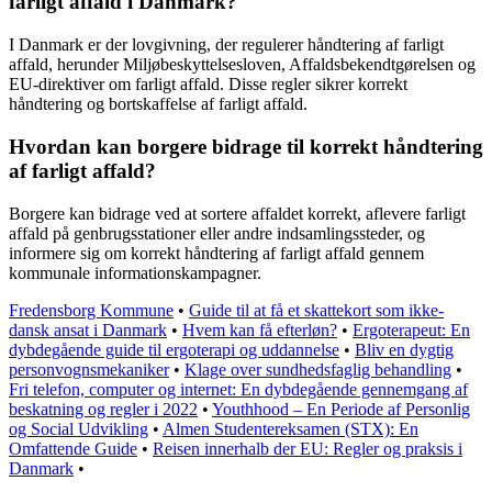
farligt affald i Danmark?
I Danmark er der lovgivning, der regulerer håndtering af farligt
affald, herunder Miljøbeskyttelsesloven, Affaldsbekendtgørelsen og
EU-direktiver om farligt affald. Disse regler sikrer korrekt
håndtering og bortskaffelse af farligt affald.
Hvordan kan borgere bidrage til korrekt håndtering
af farligt affald?
Borgere kan bidrage ved at sortere affaldet korrekt, aflevere farligt
affald på genbrugsstationer eller andre indsamlingssteder, og
informere sig om korrekt håndtering af farligt affald gennem
kommunale informationskampagner.
Fredensborg Kommune
•
Guide til at få et skattekort som ikke-
dansk ansat i Danmark
•
Hvem kan få efterløn?
•
Ergoterapeut: En
dybdegående guide til ergoterapi og uddannelse
•
Bliv en dygtig
personvognsmekaniker
•
Klage over sundhedsfaglig behandling
•
Fri telefon, computer og internet: En dybdegående gennemgang af
beskatning og regler i 2022
•
Youthhood – En Periode af Personlig
og Social Udvikling
•
Almen Studentereksamen (STX): En
Omfattende Guide
•
Reisen innerhalb der EU: Regler og praksis i
Danmark
•