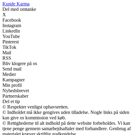
Kunde Karma
Del med omtanke
X
Facebook
Instagram
LinkedIn
YouTube
Pinterest
TikTok
Mail
RSS
Bliv klogere på os
Send mail
Medier
Kampagner
Min profil
Nyhedsbrevet
Partnerskaber
Del et tip
© Respekter venligst ophavsretten.
© Indholdet må ikke gengives uden tilladelse. Nogle links på siden
kan give os kommission ved køb.
© Rettighederne til alt indhold på dette website forbeholdes. Vi kan
tjene penge gennem samarbejdsaftaler med forhandlere. Genbrug af
materialet kræver skriftlig godkendelse.