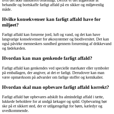
hvis det ikke håndteres ordentligt. Derfor er det afgørende at
behandle og bortskaffe farligt affald på en sikker og miljøvenlig
måde.
Hvilke konsekvenser kan farligt affald have for
miljøet?
Farligt affald kan forurene jord, luft og vand, og det kan have
langvarige konsekvenser for økosystemer og biodiversitet. Det kan
også påvirke menneskers sundhed gennem forurening af drikkevand
og fødekæden.
Hvordan kan man genkende farligt affald?
Farligt affald kan genkendes ved specielle mærkater eller symboler
på emballagen, der angiver, at det er farligt. Derudover kan man
være opmærksom på advarsler om farlige stoffer og kemikalier.
Hvordan skal man opbevare farligt affald korrekt?
Farligt affald bør opbevares adskilt fra almindeligt affald i tætte,
lukkede beholdere for at undgå lækager og spild. Opbevaring bør
ske på et sikkert sted, der er utilgængeligt for børn, kæledyr og
uvedkommende.