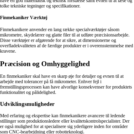
have en god matematisk og teknisk forståelse samt evnen til at læse og
tolke tekniske tegninger og specifikationer.
Finmekaniker Værktøj
Finmekanikere anvender en lang række specialværktøjer såsom
mikrometre, skydelærer og glatte filer til at udføre præcisionsarbejde.
Disse værktøjer er afgørende for at sikre, at dimensionerne og
overfladekvaliteten af de færdige produkter er i overensstemmelse med
kravene.
Præcision og Omhyggelighed
En finmekaniker skal have en skarp øje for detaljer og evnen til at
arbejde med tolerancer på få mikrometer. Enhver fejl i
fremstillingsprocessen kan have alvorlige konsekvenser for produktets
funktionalitet og pålidelighed.
Udviklingsmuligheder
Med erfaring og ekspertise kan finmekanikere avancere til ledende
stillinger som produktionsledere eller kvalitetskontrolspecialister. Der
er også mulighed for at specialisere sig yderligere inden for områder
som CNC-bearbejdning eller robotteknologi.