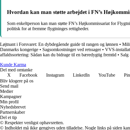
Hvordan kan man støtte arbejdet i FN’s Højkommi
Som enkeltperson kan man støtte FN’s Højkommissariat for Flygtnin
politisk for at fremme flygtninges rettigheder.
Løjtnant i Forsvaret: En dybdegående guide til rangen og lønnen
•
Mil
Danmarks kongerige
•
Sagsomkostninger ved retssager
•
VVS-installa
affaldssortering: Sådan kan du bidrage til en bæredygtig fremtid
•
Salg 
Kunde Karma
Del med omtanke
X
Facebook
Instagram
LinkedIn
YouTube
Pin
Bliv klogere på os
Send mail
Medier
Kampagner
Min profil
Nyhedsbrevet
Partnerskaber
Del et tip
© Respekter venligst ophavsretten.
© Indholdet må ikke gengives uden tilladelse. Nogle links på siden ka