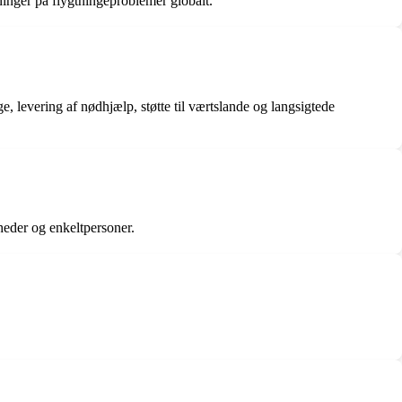
inger på flygtningeproblemer globalt.
 levering af nødhjælp, støtte til værtslande og langsigtede
heder og enkeltpersoner.