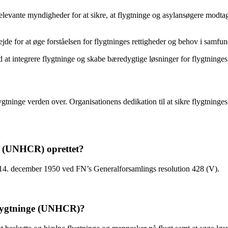
nte myndigheder for at sikre, at flygtninge og asylansøgere modtager
for at øge forståelsen for flygtninges rettigheder og behov i samfun
od at integrere flygtninge og skabe bæredygtige løsninger for flygtninges 
ygtninge verden over. Organisationens dedikation til at sikre flygtninges
e (UNHCR) oprettet?
14. december 1950 ved FN’s Generalforsamlings resolution 428 (V).
Flygtninge (UNHCR)?