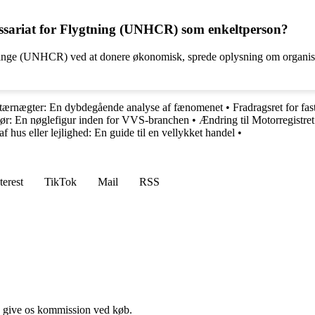
ssariat for Flygtning (UNHCR) som enkeltperson?
ge (UNHCR) ved at donere økonomisk, sprede oplysning om organisatione
itærnægter: En dybdegående analyse af fænomenet
•
Fradragsret for fa
tør: En nøglefigur inden for VVS-branchen
•
Ændring til Motorregistret
af hus eller lejlighed: En guide til en vellykket handel
•
terest
TikTok
Mail
RSS
n give os kommission ved køb.