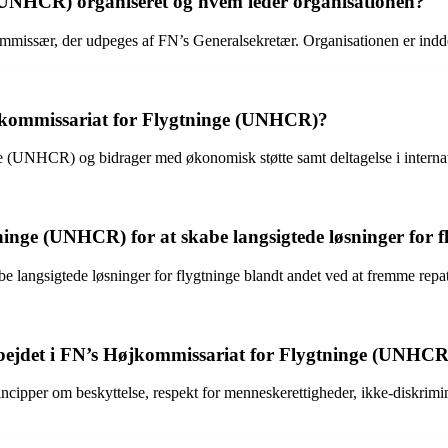
(UNHCR) organiseret og hvem leder organisationen?
ssær, der udpeges af FN’s Generalsekretær. Organisationen er inddelt
Højkommissariat for Flygtninge (UNHCR)?
e (UNHCR) og bidrager med økonomisk støtte samt deltagelse i interna
nge (UNHCR) for at skabe langsigtede løsninger for f
ngsigtede løsninger for flygtninge blandt andet ved at fremme repatrier
arbejdet i FN’s Højkommissariat for Flygtninge (UNHC
ipper om beskyttelse, respekt for menneskerettigheder, ikke-diskrimina