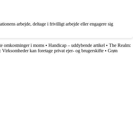
ns arbejde, deltage i frivilligt arbejde eller engagere sig
ste omkostninger i moms
•
Handicap – uddybende artikel
•
The Realm:
: Virksomheder kan foretage privat ejer- og brugerskifte
•
Grøn