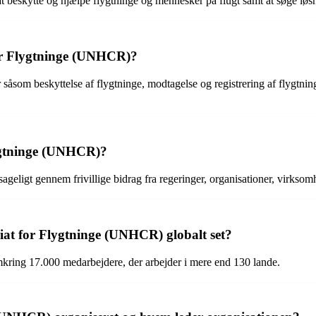
eskytte og hjælpe flygtninge og mennesker på flugt samt at søge løsn
or Flygtninge (UNHCR)?
m beskyttelse af flygtninge, modtagelse og registrering af flygtninge,
ygtninge (UNHCR)?
ligt gennem frivillige bidrag fra regeringer, organisationer, virksom
t for Flygtninge (UNHCR) globalt set?
ring 17.000 medarbejdere, der arbejder i mere end 130 lande.