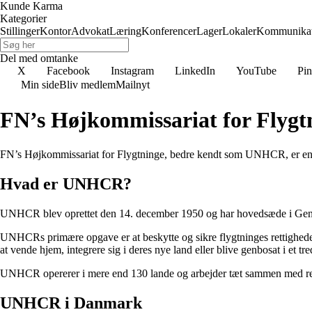
Kunde Karma
Kategorier
Stillinger
Kontor
Advokat
Læring
Konferencer
Lager
Lokaler
Kommunikat
Del med omtanke
X
Facebook
Instagram
LinkedIn
YouTube
Pin
Min side
Bliv medlem
Mailnyt
FN’s Højkommissariat for Flyg
FN’s Højkommissariat for Flygtninge, bedre kendt som UNHCR, er en inte
Hvad er UNHCR?
UNHCR blev oprettet den 14. december 1950 og har hovedsæde i Geneve
UNHCRs primære opgave er at beskytte og sikre flygtninges rettigheder i
at vende hjem, integrere sig i deres nye land eller blive genbosat i et tre
UNHCR opererer i mere end 130 lande og arbejder tæt sammen med regeri
UNHCR i Danmark