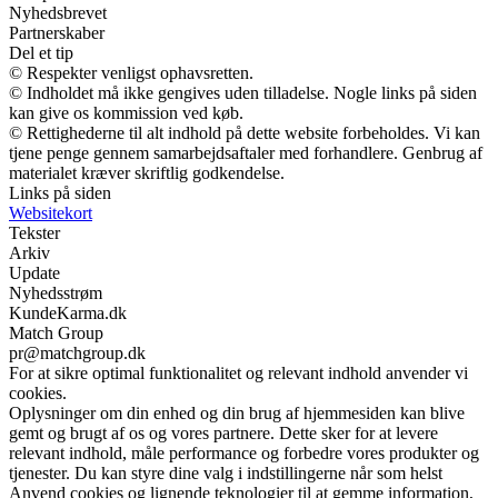
Nyhedsbrevet
Partnerskaber
Del et tip
© Respekter venligst ophavsretten.
© Indholdet må ikke gengives uden tilladelse. Nogle links på siden
kan give os kommission ved køb.
© Rettighederne til alt indhold på dette website forbeholdes. Vi kan
tjene penge gennem samarbejdsaftaler med forhandlere. Genbrug af
materialet kræver skriftlig godkendelse.
Links på siden
Websitekort
Tekster
Arkiv
Update
Nyhedsstrøm
KundeKarma.dk
Match Group
pr@matchgroup.dk
For at sikre optimal funktionalitet og relevant indhold anvender vi
cookies.
Oplysninger om din enhed og din brug af hjemmesiden kan blive
gemt og brugt af os og vores partnere. Dette sker for at levere
relevant indhold, måle performance og forbedre vores produkter og
tjenester. Du kan styre dine valg i indstillingerne når som helst
Anvend cookies og lignende teknologier til at gemme information,