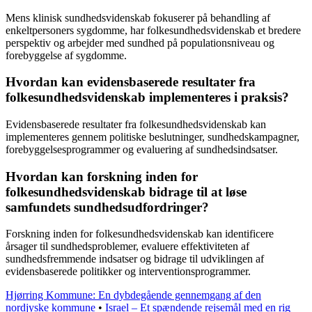
Mens klinisk sundhedsvidenskab fokuserer på behandling af
enkeltpersoners sygdomme, har folkesundhedsvidenskab et bredere
perspektiv og arbejder med sundhed på populationsniveau og
forebyggelse af sygdomme.
Hvordan kan evidensbaserede resultater fra
folkesundhedsvidenskab implementeres i praksis?
Evidensbaserede resultater fra folkesundhedsvidenskab kan
implementeres gennem politiske beslutninger, sundhedskampagner,
forebyggelsesprogrammer og evaluering af sundhedsindsatser.
Hvordan kan forskning inden for
folkesundhedsvidenskab bidrage til at løse
samfundets sundhedsudfordringer?
Forskning inden for folkesundhedsvidenskab kan identificere
årsager til sundhedsproblemer, evaluere effektiviteten af
sundhedsfremmende indsatser og bidrage til udviklingen af
evidensbaserede politikker og interventionsprogrammer.
Hjørring Kommune: En dybdegående gennemgang af den
nordjyske kommune
•
Israel – Et spændende rejsemål med en rig