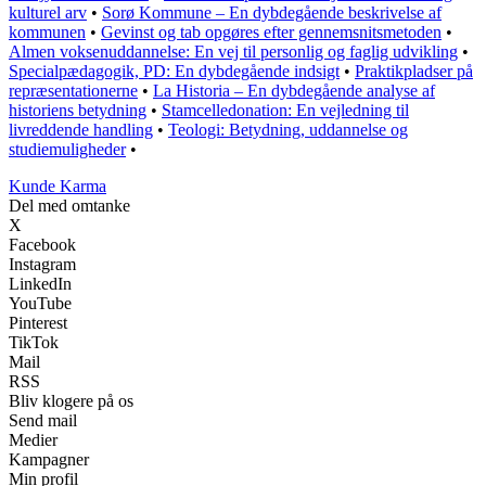
kulturel arv
•
Sorø Kommune – En dybdegående beskrivelse af
kommunen
•
Gevinst og tab opgøres efter gennemsnitsmetoden
•
Almen voksenuddannelse: En vej til personlig og faglig udvikling
•
Specialpædagogik, PD: En dybdegående indsigt
•
Praktikpladser på
repræsentationerne
•
La Historia – En dybdegående analyse af
historiens betydning
•
Stamcelledonation: En vejledning til
livreddende handling
•
Teologi: Betydning, uddannelse og
studiemuligheder
•
Kunde Karma
Del med omtanke
X
Facebook
Instagram
LinkedIn
YouTube
Pinterest
TikTok
Mail
RSS
Bliv klogere på os
Send mail
Medier
Kampagner
Min profil