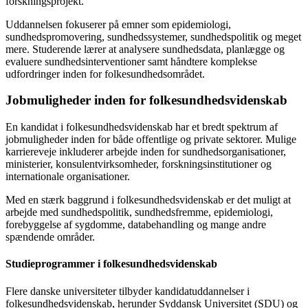
forskningsprojekt.
Uddannelsen fokuserer på emner som epidemiologi,
sundhedspromovering, sundhedssystemer, sundhedspolitik og meget
mere. Studerende lærer at analysere sundhedsdata, planlægge og
evaluere sundhedsinterventioner samt håndtere komplekse
udfordringer inden for folkesundhedsområdet.
Jobmuligheder inden for folkesundhedsvidenskab
En kandidat i folkesundhedsvidenskab har et bredt spektrum af
jobmuligheder inden for både offentlige og private sektorer. Mulige
karriereveje inkluderer arbejde inden for sundhedsorganisationer,
ministerier, konsulentvirksomheder, forskningsinstitutioner og
internationale organisationer.
Med en stærk baggrund i folkesundhedsvidenskab er det muligt at
arbejde med sundhedspolitik, sundhedsfremme, epidemiologi,
forebyggelse af sygdomme, databehandling og mange andre
spændende områder.
Studieprogrammer i folkesundhedsvidenskab
Flere danske universiteter tilbyder kandidatuddannelser i
folkesundhedsvidenskab, herunder Syddansk Universitet (SDU) og