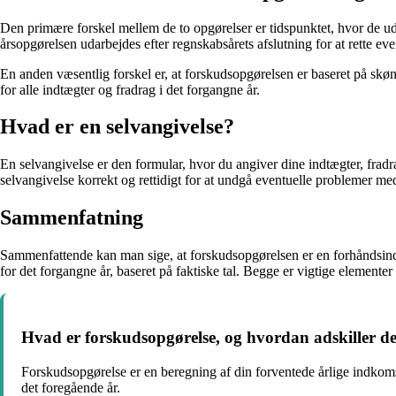
Den primære forskel mellem de to opgørelser er tidspunktet, hvor de u
årsopgørelsen udarbejdes efter regnskabsårets afslutning for at rette even
En anden væsentlig forskel er, at forskudsopgørelsen er baseret på skøn
for alle indtægter og fradrag i det forgangne år.
Hvad er en selvangivelse?
En selvangivelse er den formular, hvor du angiver dine indtægter, fradr
selvangivelse korrekt og rettidigt for at undgå eventuelle problemer me
Sammenfatning
Sammenfattende kan man sige, at forskudsopgørelsen er en forhåndsinds
for det forgangne år, baseret på faktiske tal. Begge er vigtige element
Hvad er forskudsopgørelse, og hvordan adskiller de
Forskudsopgørelse er en beregning af din forventede årlige indkomst
det foregående år.