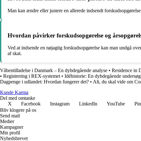
Man kan ændre eller justere en allerede indsendt forskudsopgørelse 
Hvordan påvirker forskudsopgørelse og årsopgørels
Ved at indsende en nøjagtig forskudsopgørelse kan man undgå overras
af skat.
Våbentilladelse i Danmark – En dybdegående analyse
•
Residence in 
•
Registrering i REX-systemet
•
Idéhistorie: En dybdegående undersøge
Dagpenge i udlandet: Hvordan fungerer det?
•
Alt, du skal vide om Co
Kunde Karma
Del med omtanke
X
Facebook
Instagram
LinkedIn
YouTube
Pin
Bliv klogere på os
Send mail
Medier
Kampagner
Min profil
Nyhedsbrevet