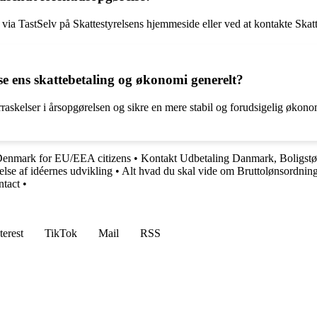
via TastSelv på Skattestyrelsens hjemmeside eller ved at kontakte Skatt
e ens skattebetaling og økonomi generelt?
kelser i årsopgørelsen og sikre en mere stabil og forudsigelig økonomi
Denmark for EU/EEA citizens
•
Kontakt Udbetaling Danmark, Boligstø
lse af idéernes udvikling
•
Alt hvad du skal vide om Bruttolønsordnin
ntact
•
terest
TikTok
Mail
RSS