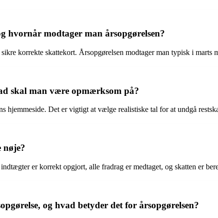
 og hvornår modtager man årsopgørelsen?
 sikre korrekte skattekort. Årsopgørelsen modtager man typisk i marts m
hvad skal man være opmærksom på?
hjemmeside. Det er vigtigt at vælge realistiske tal for at undgå restskat
e nøje?
le indtægter er korrekt opgjort, alle fradrag er medtaget, og skatten er ber
opgørelse, og hvad betyder det for årsopgørelsen?