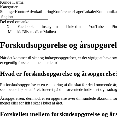
Kunde Karma
Kategorier
Stillinger
Kontor
Advokat
Læring
Konferencer
Lager
Lokaler
Kommunikat
Del med omtanke
X
Facebook
Instagram
LinkedIn
YouTube
Pin
Min side
Bliv medlem
Mailnyt
Forskudsopgørelse og årsopgørels
Når det kommer til skat og indtægtsopgørelser, er det vigtigt at have s
er egentlig forskellen mellem dem?
Hvad er forskudsopgørelse og årsopgørelse
En forskudsopgørelse er en estimering af din skat for det kommende år,
skal betale i løbet af året, baseret på din forventede indkomst og fradrag
Årsopgørelsen, derimod, er en opgørelse over din samlede økonomi for de
meget eller for lidt i skat i løbet af året.
Forskellen mellem forskudsopgørelse og år