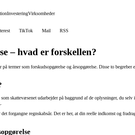
ion
Investering
Virksomheder
terest
TikTok
Mail
RSS
e – hvad er forskellen?
tyr på termer som forskudsopgørelse og årsopgørelse. Disse to begreber 
?
 som skattevæsenet udarbejder på baggrund af de oplysninger, du selv in
.
t forgangne regnskabsår. Det er her, at din reelle indkomst og fradrag b
sopgørelse