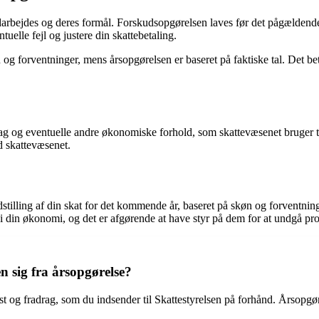
darbejdes og deres formål. Forskudsopgørelsen laves før det pågældende
tuelle fejl og justere din skattebetaling.
 og forventninger, mens årsopgørelsen er baseret på faktiske tal. Det be
ag og eventuelle andre økonomiske forhold, som skattevæsenet bruger til
d skattevæsenet.
tilling af din skat for det kommende år, baseret på skøn og forventni
er i din økonomi, og det er afgørende at have styr på dem for at undgå 
n sig fra årsopgørelse?
 og fradrag, som du indsender til Skattestyrelsen på forhånd. Årsopgøre