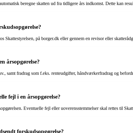
tomatisk beregne skatten ud fra tidligere års indkomst. Dette kan result
rskudsopgørelse?
s Skattestyrelsen, på borger.dk eller gennem en revisor eller skatterådg
en årsopgørelse?
sv., samt fradrag som f.eks. renteudgifter, håndværkerfradrag og beford
le fejl i en årsopgørelse?
rsopgørelsen. Eventuelle fejl eller uoverensstemmelser skal rettes til Skat
ndsendt forskudsopgørelse?