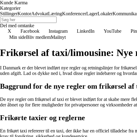
Kunde Karma
Kategorier
Stillinger
Kontor
Advokat
Læring
Konferencer
Lager
Lokaler
Kommunikat
Del med omtanke
X
Facebook
Instagram
LinkedIn
YouTube
Pin
Min side
Bliv medlem
Mailnyt
Frikørsel af taxi/limousine: Nye r
I Danmark er der blevet indført nye regler og retningslinjer for frikørsel
uden afgift. Lad os dykke ned i, hvad disse regler indebærer og hvorda
Baggrund for de nye regler om frikørsel af 
De nye regler om frikørsel af taxi er blevet indført for at skabe mere f
der åbnet op for flere muligheder for privatpersoner og virksomheder at k
Frikørte taxier og reglerne
En frikørt taxi refererer til en taxi, der ikke har en officiel tilladelse
krav til forsikring, sikkerhed og kundeservice.