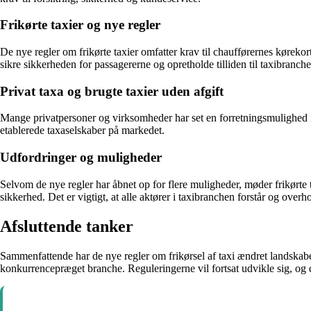
Frikørte taxier og nye regler
De nye regler om frikørte taxier omfatter krav til chaufførernes kørekort,
sikre sikkerheden for passagererne og opretholde tilliden til taxibranc
Privat taxa og brugte taxier uden afgift
Mange privatpersoner og virksomheder har set en forretningsmulighed i a
etablerede taxaselskaber på markedet.
Udfordringer og muligheder
Selvom de nye regler har åbnet op for flere muligheder, møder frikørte
sikkerhed. Det er vigtigt, at alle aktører i taxibranchen forstår og overh
Afsluttende tanker
Sammenfattende har de nye regler om frikørsel af taxi ændret landskabet 
konkurrencepræget branche. Reguleringerne vil fortsat udvikle sig, og d