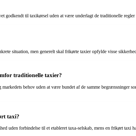
evet godkendt til taxikørsel uden at være underlagt de traditionelle regler 
krete situation, men generelt skal frikørte taxier opfylde visse sikkerhe
emfor traditionelle taxier?
e sig markedets behov uden at være bundet af de samme begrænsninger som 
rt taxi?
ed uden forbindelse til et etableret taxa-selskab, mens en frikørt taxi ha