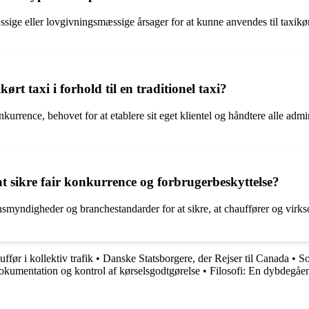
temæssige eller lovgivningsmæssige årsager for at kunne anvendes til tax
rt taxi i forhold til en traditionel taxi?
kurrence, behovet for at etablere sit eget klientel og håndtere alle admi
at sikre fair konkurrence og forbrugerbeskyttelse?
ynsmyndigheder og branchestandarder for at sikre, at chauffører og virk
ffør i kollektiv trafik
•
Danske Statsborgere, der Rejser til Canada
•
So
kumentation og kontrol af kørselsgodtgørelse
•
Filosofi: En dybdegåe