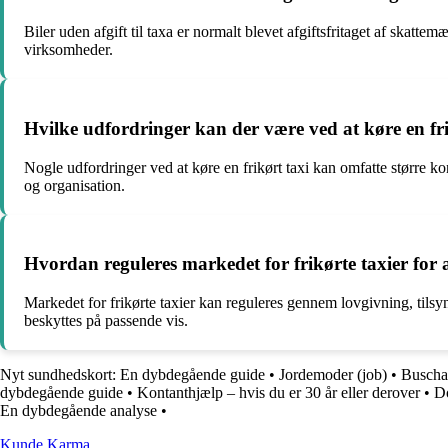
Biler uden afgift til taxa er normalt blevet afgiftsfritaget af skat
virksomheder.
Hvilke udfordringer kan der være ved at køre en frikø
Nogle udfordringer ved at køre en frikørt taxi kan omfatte større kon
og organisation.
Hvordan reguleres markedet for frikørte taxier for 
Markedet for frikørte taxier kan reguleres gennem lovgivning, tils
beskyttes på passende vis.
Nyt sundhedskort: En dybdegående guide
•
Jordemoder (job)
•
Buschau
dybdegående guide
•
Kontanthjælp – hvis du er 30 år eller derover
•
Do
En dybdegående analyse
•
Kunde Karma