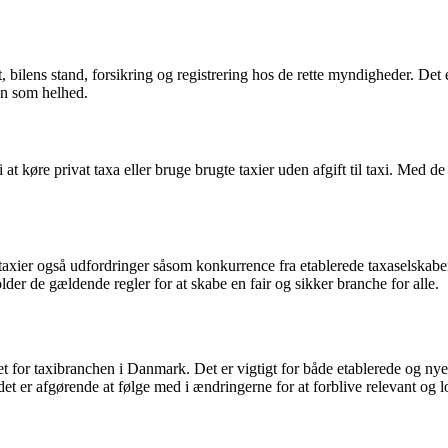
 bilens stand, forsikring og registrering hos de rette myndigheder. Det er
hen som helhed.
t køre privat taxa eller bruge brugte taxier uden afgift til taxi. Med d
 taxier også udfordringer såsom konkurrence fra etablerede taxaselskabe
older de gældende regler for at skabe en fair og sikker branche for alle.
for taxibranchen i Danmark. Det er vigtigt for både etablerede og nye ak
et er afgørende at følge med i ændringerne for at forblive relevant og l