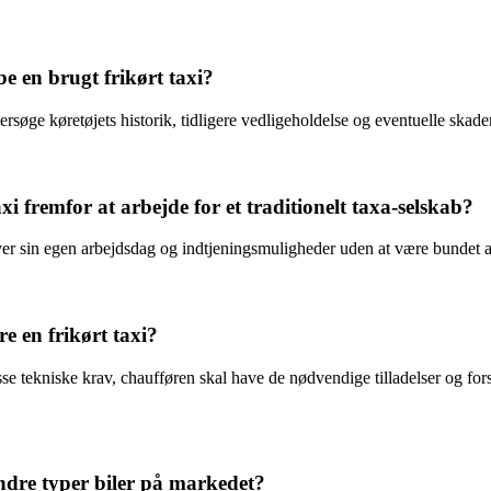
e en brugt frikørt taxi?
ersøge køretøjets historik, tidligere vedligeholdelse og eventuelle skader 
axi fremfor at arbejde for et traditionelt taxa-selskab?
over sin egen arbejdsdag og indtjeningsmuligheder uden at være bundet af
øre en frikørt taxi?
de visse tekniske krav, chaufføren skal have de nødvendige tilladelser og 
 andre typer biler på markedet?