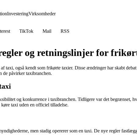
ion
Investering
Virksomheder
terest
TikTok
Mail
RSS
egler og retningslinjer for frikør
 af taxi, også kendt som frikørte taxier. Disse ændringer har skabt debat 
n de påvirker taxibranchen.
taxi
leksibilitet og konkurrence i taxibranchen. Tidligere var det begrænset, 
øre taxi uden en officiel tilladelse.
 fra myndighederne, men stadig opererer som en taxi. De nye regler fastlæg