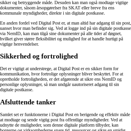
sikker og betryggende måde. Desuden kan man også modtage vigtige
dokumenter, såsom årsopgørelser fra SKAT eller breve fra ens
kommunale myndigheder, direkte i sin digitale postkasse.
En anden fordel ved Digital Post er, at man altid har adgang til sin post,
uanset hvor man befinder sig. Ved at logge ind på sin digitale postkasse
via NemID, kan man tilgå sine dokumenter på alle tider af døgnet,
hvilket giver større fleksibilitet og mulighed for at handle hurtigt på
vigtige henvendelser.
Sikkerhed og fortrolighed
Det er vigtigt at understrege, at Digital Post er en sikker form for
kommunikation, hvor fortrolige oplysninger bliver beskyttet. For at
opretholde fortroligheden, er det afgørende at sikre ens NemID og
personlige oplysninger, så man undgår uautoriseret adgang til sin
digitale postkasse.
Afsluttende tanker
Samlet set er funktionerne i Digital Post en berigende og effektiv måde
at modtage og sende vigtig post fra offentlige myndigheder. Ved at
udnytte de muligheder, som denne digitale platform tilbyder, kan
borgerne og virksomhederne spare tid, ressourcer og sikre en smidig