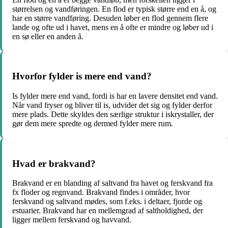
størrelsen og vandføringen. En flod er typisk større end en å, og
har en større vandføring. Desuden løber en flod gennem flere
lande og ofte ud i havet, mens en å ofte er mindre og løber ud i
en sø eller en anden å.
Hvorfor fylder is mere end vand?
Is fylder mere end vand, fordi is har en lavere densitet end vand.
Når vand fryser og bliver til is, udvider det sig og fylder derfor
mere plads. Dette skyldes den særlige struktur i iskrystaller, der
gør dem mere spredte og dermed fylder mere rum.
Hvad er brakvand?
Brakvand er en blanding af saltvand fra havet og ferskvand fra
fx floder og regnvand. Brakvand findes i områder, hvor
ferskvand og saltvand mødes, som f.eks. i deltaer, fjorde og
estuarier. Brakvand har en mellemgrad af saltholdighed, der
ligger mellem ferskvand og havvand.