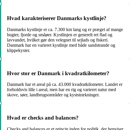
Hvad karakteriserer Danmarks kystlinje?
Danmarks kystlinje er ca. 7.300 km lang og er præget af mange
bugter, fjorde og småøer. Kystlinjen er generelt ret flad og
lavvandet, hvilket gør den velegnet til sejlads og fiskeri.
Danmark har en varieret kystlinje med både sandstrande og
klippekyster.
Hvor stor er Danmark i kvadratkilometer?
Danmark har et areal på ca. 43.000 kvadratkilometer. Landet er
forholdsvis lille i areal, men har en rig og varieret natur med
skove, søer, landbrugsområder og kyststrækninger.
Hvad er checks and balances?
Checks and balances er et princip inden for politik, der henviser