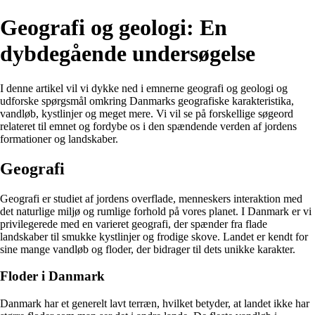
Geografi og geologi: En
dybdegående undersøgelse
I denne artikel vil vi dykke ned i emnerne geografi og geologi og
udforske spørgsmål omkring Danmarks geografiske karakteristika,
vandløb, kystlinjer og meget mere. Vi vil se på forskellige søgeord
relateret til emnet og fordybe os i den spændende verden af jordens
formationer og landskaber.
Geografi
Geografi er studiet af jordens overflade, menneskers interaktion med
det naturlige miljø og rumlige forhold på vores planet. I Danmark er vi
privilegerede med en varieret geografi, der spænder fra flade
landskaber til smukke kystlinjer og frodige skove. Landet er kendt for
sine mange vandløb og floder, der bidrager til dets unikke karakter.
Floder i Danmark
Danmark har et generelt lavt terræn, hvilket betyder, at landet ikke har