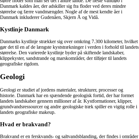
større floder som man ser det i andre lande. De fleste vandløb i
Danmark kaldes åer, der adskiller sig fra floder ved deres mindre
størrelse og færre vandmængder. Nogle af de mest kendte åer i
Danmark inkluderer Gudenåen, Skjern Å og Vidå.
Kystlinje Danmark
Danmarks kystlinje strækker sig over omkring 7.300 kilometer, hvilket
gør det til en af de længste kyststrækninger i verden i forhold til landets
størrelse. Den varierede kystlinje byder på skiftende landskaber,
klippekyster, sandstrande og marskområder, der tilføjer til landets
geografiske rigdom.
Geologi
Geologi er studiet af jordens materialer, strukturer, processer og
historie. Danmark har en spændende geologisk fortid, der har formet
landets landskaber gennem millioner af år. Kystformationer, klipper,
grundvandsressourcer og andre geologiske træk spiller en vigtig rolle i
landets geografiske makeup.
Hvad er brakvand?
Brakvand er en ferskvands- og saltvandsblanding, der findes i områder