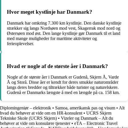
Hvor meget kystlinje har Danmark?
Danmark har omkring 7.300 km kystlinje. Den danske kystlinje
strækker sig langs Nordsøen mod vest, Skagerrak mod nord og
Østersøen mod øst. Den lange kystlinje gør Danmark til et land
med mange muligheder for maritime aktiviteter og
ferieoplevelser.
Hvad er nogle af de største åer i Danmark?
Nogle af de største åer i Danmark er Gudenå, Skjern Å, Varde
Å og Storå. Disse åer er kendt for deres smukke naturområder
langs deres bredder og tiltrækker både turister og naturelskere.
Gudenå er Danmarks længste å med en længde på ca. 158 km.
Diplomingeniør – elektronik
•
Samoa, amerikansk pas og visum
•
Alt
hvad du behøver at vide om en HR-konsulent
•
UCRS Skjern
Tekniske Skole (UCRS Skjern)
•
Vizeler og Danmark – Alt du
behøver at vide om konsulære tjenester
•
eTA – Electronic Travel