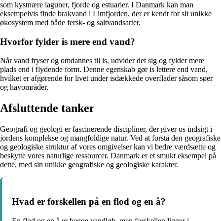
som kystnære laguner, fjorde og estuarier. I Danmark kan man
eksempelvis finde brakvand i Limfjorden, der er kendt for sit unikke
økosystem med både fersk- og saltvandsarter.
Hvorfor fylder is mere end vand?
Når vand fryser og omdannes til is, udvider det sig og fylder mere
plads end i flydende form. Denne egenskab gør is lettere end vand,
hvilket er afgørende for livet under isdækkede overflader såsom søer
og havområder.
Afsluttende tanker
Geografi og geologi er fascinerende discipliner, der giver os indsigt i
jordens komplekse og mangfoldige natur. Ved at forstå den geografiske
og geologiske struktur af vores omgivelser kan vi bedre værdsætte og
beskytte vores naturlige ressourcer. Danmark er et smukt eksempel på
dette, med sin unikke geografiske og geologiske karakter.
Hvad er forskellen på en flod og en å?
En flod og en å er begge vandløb, men forskellen ligger i