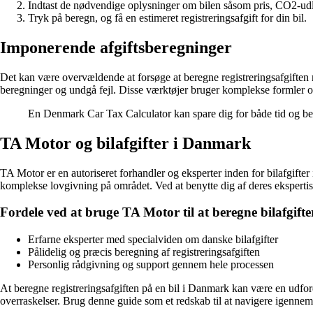
Indtast de nødvendige oplysninger om bilen såsom pris, CO2-ud
Tryk på beregn, og få en estimeret registreringsafgift for din bil.
Imponerende afgiftsberegninger
Det kan være overvældende at forsøge at beregne registreringsafgiften 
beregninger og undgå fejl. Disse værktøjer bruger komplekse formler og a
En Denmark Car Tax Calculator kan spare dig for både tid og bes
TA Motor og bilafgifter i Danmark
TA Motor er en autoriseret forhandler og eksperter inden for bilafgifte
komplekse lovgivning på området. Ved at benytte dig af deres ekspertise
Fordele ved at bruge TA Motor til at beregne bilafgifte
Erfarne eksperter med specialviden om danske bilafgifter
Pålidelig og præcis beregning af registreringsafgiften
Personlig rådgivning og support gennem hele processen
At beregne registreringsafgiften på en bil i Danmark kan være en udfo
overraskelser. Brug denne guide som et redskab til at navigere igennem 