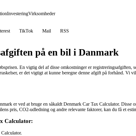
ion
Investering
Virksomheder
terest
TikTok
Mail
RSS
safgiften på en bil i Danmark
risen. En vigtig del af disse omkostninger er registreringsafgiften, so
kelser, er det vigtigt at kunne beregne denne afgift på forhånd. Vi vil 
anmark er ved at bruge en såkaldt Denmark Car Tax Calculator. Disse onl
ilens pris, CO2-udledning og andre relevante faktorer, kan du få et estim
ax Calculator:
 Calculator.