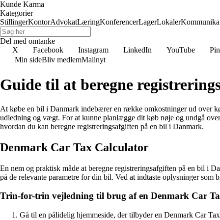
Kunde Karma
Kategorier
Stillinger
Kontor
Advokat
Læring
Konferencer
Lager
Lokaler
Kommunikat
Del med omtanke
X
Facebook
Instagram
LinkedIn
YouTube
Pin
Min side
Bliv medlem
Mailnyt
Guide til at beregne registrering
At købe en bil i Danmark indebærer en række omkostninger ud over købsp
udledning og vægt. For at kunne planlægge dit køb nøje og undgå overras
hvordan du kan beregne registreringsafgiften på en bil i Danmark.
Denmark Car Tax Calculator
En nem og praktisk måde at beregne registreringsafgiften på en bil i D
på de relevante parametre for din bil. Ved at indtaste oplysninger som b
Trin-for-trin vejledning til brug af en Denmark Car T
Gå til en pålidelig hjemmeside, der tilbyder en Denmark Car Tax