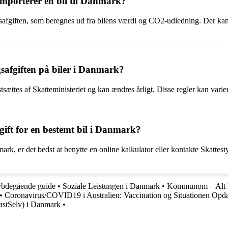
importerer en bil til Danmark?
gsafgiften, som beregnes ud fra bilens værdi og CO2-udledning. Der kan 
gsafgiften på biler i Danmark?
stsættes af Skatteministeriet og kan ændres årligt. Disse regler kan var
ift for en bestemt bil i Danmark?
mark, er det bedst at benytte en online kalkulator eller kontakte Skattest
ybdegående guide
•
Soziale Leistungen i Danmark
•
Kommunom – Alt h
•
Coronavirus/COVID19 i Australien: Vaccination og Situationen Opda
TastSelv) i Danmark
•