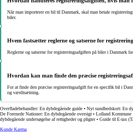
Hvordan håndteres registreringsafgiften, hvis man 
Når man importerer en bil til Danmark, skal man betale registrerin
biler.
Hvem fastsætter reglerne og satserne for registrerin
Reglerne og satserne for registreringsafgiften på biler i Danmark fa
Hvordan kan man finde den præcise registreringsafg
For at finde den præcise registreringsafgift for en specifik bil i Dan
og værdisætning.
Overfladebehandler: En dybdegående guide
•
Nyt sundhedskort: En d
De Forenede Nationer: En dybdegående oversigt
•
Lolland Kommune
dybdegående undersøgelse af rettigheder og pligter
•
Guide til E-tax (
Kunde Karma