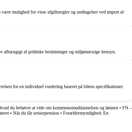
være mulighed for visse afgiftsregler og undtagelser ved import af
iere afhængigt af politiske beslutninger og miljømæssige hensyn.
yrelsen for en individuel vurdering baseret på bilens specifikationer
vad du behøver at vide om kommunomuddannelsen og lønnen
•
FN –
teret
•
Når du får seniorpension
•
Forældremyndighed: En