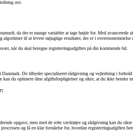
ledning osv.
manuelt, da der er mange variabler at tage højde for. Med avancerede af
lgoritmer til at levere nøjagtige resultater, der er i overensstemmelse m
vær, når du skal beregne registreringsafgiften på din kommende bil.
r i Danmark. De tilbyder specialiseret rådgivning og vejledning i forho
 kan du optimere dine afgiftsforpligtelser og sikre, at du ikke betaler 
r:
rdrende opgave, men med de rette værktøjer og rådgivning kan du sikre 
processen og få en klar forståelse for, hvordan registreringsafgiften be