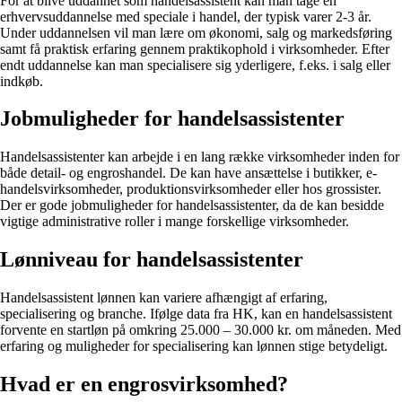
For at blive uddannet som handelsassistent kan man tage en
erhvervsuddannelse med speciale i handel, der typisk varer 2-3 år.
Under uddannelsen vil man lære om økonomi, salg og markedsføring
samt få praktisk erfaring gennem praktikophold i virksomheder. Efter
endt uddannelse kan man specialisere sig yderligere, f.eks. i salg eller
indkøb.
Jobmuligheder for handelsassistenter
Handelsassistenter kan arbejde i en lang række virksomheder inden for
både detail- og engroshandel. De kan have ansættelse i butikker, e-
handelsvirksomheder, produktionsvirksomheder eller hos grossister.
Der er gode jobmuligheder for handelsassistenter, da de kan besidde
vigtige administrative roller i mange forskellige virksomheder.
Lønniveau for handelsassistenter
Handelsassistent lønnen kan variere afhængigt af erfaring,
specialisering og branche. Ifølge data fra HK, kan en handelsassistent
forvente en startløn på omkring 25.000 – 30.000 kr. om måneden. Med
erfaring og muligheder for specialisering kan lønnen stige betydeligt.
Hvad er en engrosvirksomhed?