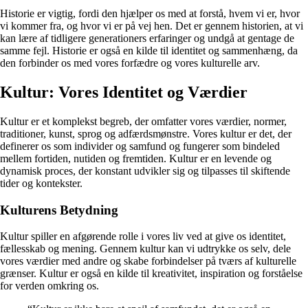
Historie er vigtig, fordi den hjælper os med at forstå, hvem vi er, hvor
vi kommer fra, og hvor vi er på vej hen. Det er gennem historien, at vi
kan lære af tidligere generationers erfaringer og undgå at gentage de
samme fejl. Historie er også en kilde til identitet og sammenhæng, da
den forbinder os med vores forfædre og vores kulturelle arv.
Kultur: Vores Identitet og Værdier
Kultur er et komplekst begreb, der omfatter vores værdier, normer,
traditioner, kunst, sprog og adfærdsmønstre. Vores kultur er det, der
definerer os som individer og samfund og fungerer som bindeled
mellem fortiden, nutiden og fremtiden. Kultur er en levende og
dynamisk proces, der konstant udvikler sig og tilpasses til skiftende
tider og kontekster.
Kulturens Betydning
Kultur spiller en afgørende rolle i vores liv ved at give os identitet,
fællesskab og mening. Gennem kultur kan vi udtrykke os selv, dele
vores værdier med andre og skabe forbindelser på tværs af kulturelle
grænser. Kultur er også en kilde til kreativitet, inspiration og forståelse
for verden omkring os.