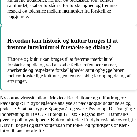
samfundet, skaber forståelse for forskellighed og fremmer
respekt og tolerance mellem mennesker fra forskellige
baggrunde.
Hvordan kan historie og kultur bruges til at
fremme interkulturel forståelse og dialog?
Historie og kultur kan bruges til at fremme interkulturel
forståelse og dialog ved at skabe fælles referencerammer,
anerkende og respektere forskelligheder samt opbygge broer
mellem forskellige kulturer gennem gensidig læring og deling af
erfaringer.
Ny coronavirussituation i Mexico: Restriktioner og udfordringer
•
Pædagogik: En dybdegående analyse af pædagogisk uddannelse og
praksis
•
Skat på krypto: Spørgsmål og svar
•
Psykologi B – Valgfag
•
Indberetning til DAC7
•
Biologi B – stx
•
Rigspolitiet – Danmarks
øverste politimyndighed
•
Kirkeministeriet: En dybdegående oversigt
•
Krav til bopæl og statsborgerskab for folke- og førtidspensionister
•
Intro til lønsumsafgift
•