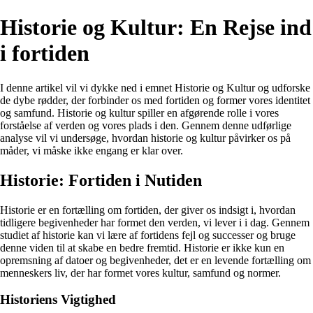
Historie og Kultur: En Rejse ind
i fortiden
I denne artikel vil vi dykke ned i emnet Historie og Kultur og udforske
de dybe rødder, der forbinder os med fortiden og former vores identitet
og samfund. Historie og kultur spiller en afgørende rolle i vores
forståelse af verden og vores plads i den. Gennem denne udførlige
analyse vil vi undersøge, hvordan historie og kultur påvirker os på
måder, vi måske ikke engang er klar over.
Historie: Fortiden i Nutiden
Historie er en fortælling om fortiden, der giver os indsigt i, hvordan
tidligere begivenheder har formet den verden, vi lever i i dag. Gennem
studiet af historie kan vi lære af fortidens fejl og successer og bruge
denne viden til at skabe en bedre fremtid. Historie er ikke kun en
opremsning af datoer og begivenheder, det er en levende fortælling om
menneskers liv, der har formet vores kultur, samfund og normer.
Historiens Vigtighed