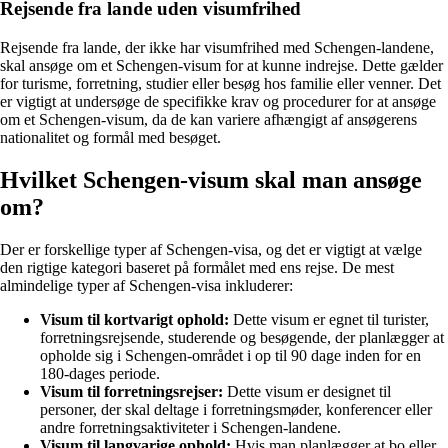
Rejsende fra lande uden visumfrihed
Rejsende fra lande, der ikke har visumfrihed med Schengen-landene,
skal ansøge om et Schengen-visum for at kunne indrejse. Dette gælder
for turisme, forretning, studier eller besøg hos familie eller venner. Det
er vigtigt at undersøge de specifikke krav og procedurer for at ansøge
om et Schengen-visum, da de kan variere afhængigt af ansøgerens
nationalitet og formål med besøget.
Hvilket Schengen-visum skal man ansøge
om?
Der er forskellige typer af Schengen-visa, og det er vigtigt at vælge
den rigtige kategori baseret på formålet med ens rejse. De mest
almindelige typer af Schengen-visa inkluderer:
Visum til kortvarigt ophold:
Dette visum er egnet til turister,
forretningsrejsende, studerende og besøgende, der planlægger at
opholde sig i Schengen-området i op til 90 dage inden for en
180-dages periode.
Visum til forretningsrejser:
Dette visum er designet til
personer, der skal deltage i forretningsmøder, konferencer eller
andre forretningsaktiviteter i Schengen-landene.
Visum til langvarige ophold:
Hvis man planlægger at bo eller