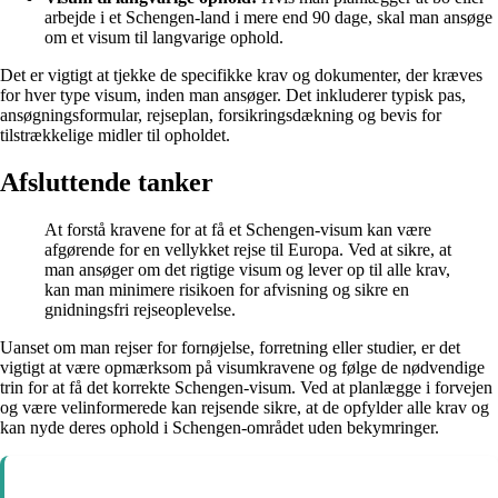
arbejde i et Schengen-land i mere end 90 dage, skal man ansøge
om et visum til langvarige ophold.
Det er vigtigt at tjekke de specifikke krav og dokumenter, der kræves
for hver type visum, inden man ansøger. Det inkluderer typisk pas,
ansøgningsformular, rejseplan, forsikringsdækning og bevis for
tilstrækkelige midler til opholdet.
Afsluttende tanker
At forstå kravene for at få et Schengen-visum kan være
afgørende for en vellykket rejse til Europa. Ved at sikre, at
man ansøger om det rigtige visum og lever op til alle krav,
kan man minimere risikoen for afvisning og sikre en
gnidningsfri rejseoplevelse.
Uanset om man rejser for fornøjelse, forretning eller studier, er det
vigtigt at være opmærksom på visumkravene og følge de nødvendige
trin for at få det korrekte Schengen-visum. Ved at planlægge i forvejen
og være velinformerede kan rejsende sikre, at de opfylder alle krav og
kan nyde deres ophold i Schengen-området uden bekymringer.