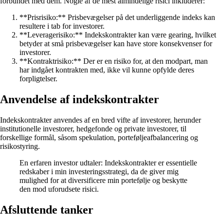
forbundet med dem. Nogle af de mest almindelige risici inkluderer:
**Prisrisiko:** Prisbevægelser på det underliggende indeks kan
resultere i tab for investorer.
**Leveragerisiko:** Indekskontrakter kan være gearing, hvilket
betyder at små prisbevægelser kan have store konsekvenser for
investorer.
**Kontraktrisiko:** Der er en risiko for, at den modpart, man
har indgået kontrakten med, ikke vil kunne opfylde deres
forpligtelser.
Anvendelse af indekskontrakter
Indekskontrakter anvendes af en bred vifte af investorer, herunder
institutionelle investorer, hedgefonde og private investorer, til
forskellige formål, såsom spekulation, porteføljeafbalancering og
risikostyring.
En erfaren investor udtaler: Indekskontrakter er essentielle
redskaber i min investeringsstrategi, da de giver mig
mulighed for at diversificere min portefølje og beskytte
den mod uforudsete risici.
Afsluttende tanker