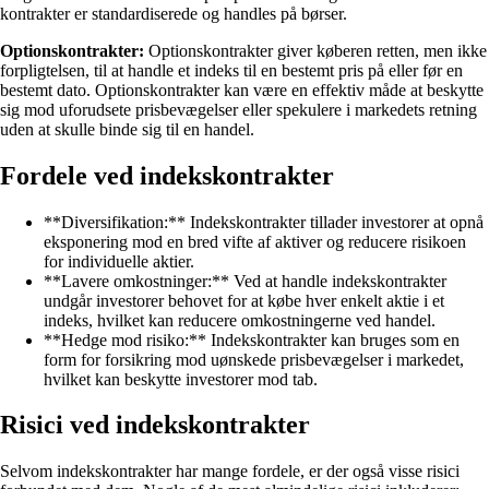
kontrakter er standardiserede og handles på børser.
Optionskontrakter:
Optionskontrakter giver køberen retten, men ikke
forpligtelsen, til at handle et indeks til en bestemt pris på eller før en
bestemt dato. Optionskontrakter kan være en effektiv måde at beskytte
sig mod uforudsete prisbevægelser eller spekulere i markedets retning
uden at skulle binde sig til en handel.
Fordele ved indekskontrakter
**Diversifikation:** Indekskontrakter tillader investorer at opnå
eksponering mod en bred vifte af aktiver og reducere risikoen
for individuelle aktier.
**Lavere omkostninger:** Ved at handle indekskontrakter
undgår investorer behovet for at købe hver enkelt aktie i et
indeks, hvilket kan reducere omkostningerne ved handel.
**Hedge mod risiko:** Indekskontrakter kan bruges som en
form for forsikring mod uønskede prisbevægelser i markedet,
hvilket kan beskytte investorer mod tab.
Risici ved indekskontrakter
Selvom indekskontrakter har mange fordele, er der også visse risici