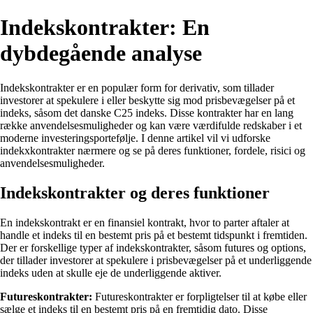
Indekskontrakter: En
dybdegående analyse
Indekskontrakter er en populær form for derivativ, som tillader
investorer at spekulere i eller beskytte sig mod prisbevægelser på et
indeks, såsom det danske C25 indeks. Disse kontrakter har en lang
række anvendelsesmuligheder og kan være værdifulde redskaber i et
moderne investeringsportefølje. I denne artikel vil vi udforske
indekxkontrakter nærmere og se på deres funktioner, fordele, risici og
anvendelsesmuligheder.
Indekskontrakter og deres funktioner
En indekskontrakt er en finansiel kontrakt, hvor to parter aftaler at
handle et indeks til en bestemt pris på et bestemt tidspunkt i fremtiden.
Der er forskellige typer af indekskontrakter, såsom futures og options,
der tillader investorer at spekulere i prisbevægelser på et underliggende
indeks uden at skulle eje de underliggende aktiver.
Futureskontrakter:
Futureskontrakter er forpligtelser til at købe eller
sælge et indeks til en bestemt pris på en fremtidig dato. Disse