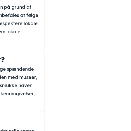
ran på grund af
anbefales at følge
 respektere lokale
em lokale
t?
 mange spændende
aden med museer,
d smukke haver
rkenomgivelser,