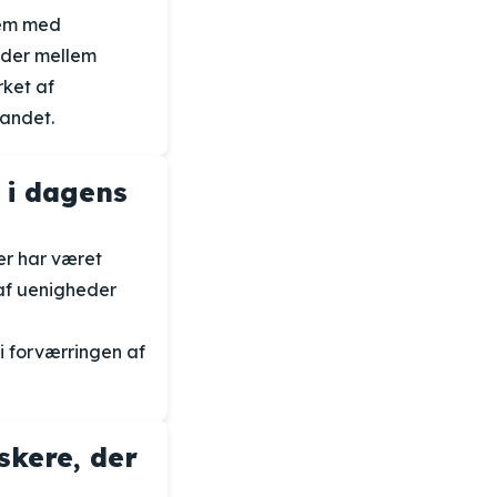
stem med
eder mellem
rket af
andet.
 i dagens
er har været
af uenigheder
 i forværringen af
skere, der