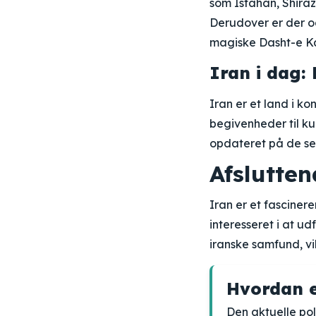
som Isfahan, Shiraz
Derudover er der o
magiske Dasht-e Ka
Iran i dag:
Iran er et land i k
begivenheder til kul
opdateret på de sen
Afslutten
Iran er et fasciner
interesseret i at u
iranske samfund, vi
Hvordan er
Den aktuelle pol