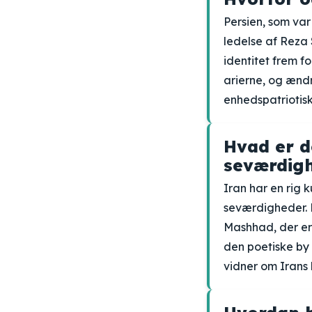
Persien, som var 
ledelse af Reza
identitet frem f
arierne, og ænd
enhedspatriotisk 
Hvad er de
seværdigh
Iran har en rig 
seværdigheder. 
Mashhad, der er 
den poetiske by 
vidner om Irans