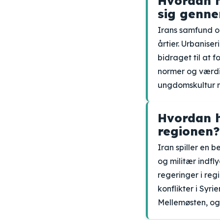
Hvordan h
sig genn
Irans samfund o
årtier. Urbaniser
bidraget til at 
normer og værdier
ungdomskultur m
Hvordan h
regionen?
Iran spiller en 
og militær indfl
regeringer i re
konflikter i Syr
Mellemøsten, og 