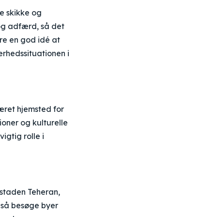
le skikke og
og adfærd, så det
re en god idé at
erhedssituationen i
været hjemsted for
oner og kulturelle
vigtig rolle i
staden Teheran,
gså besøge byer