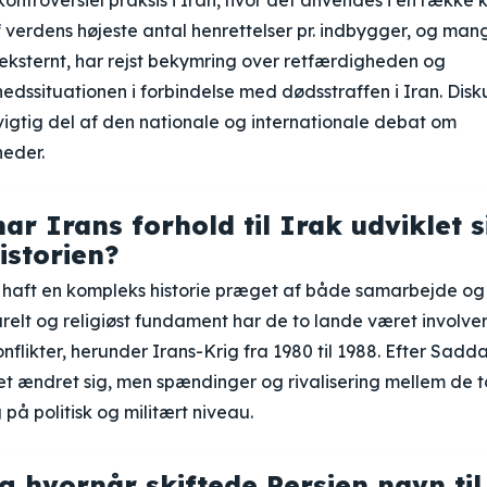
kontroversiel praksis i Iran, hvor det anvendes i en række k
 verdens højeste antal henrettelser pr. indbygger, og mang
eksternt, har rejst bekymring over retfærdigheden og
dssituationen i forbindelse med dødsstraffen i Iran. Dis
vigtig del af den nationale og internationale debat om
eder.
ar Irans forhold til Irak udviklet s
storien?
 haft en kompleks historie præget af både samarbejde og k
turelt og religiøst fundament har de to lande været involver
onflikter, herunder Irans-Krig fra 1980 til 1988. Efter Sadd
et ændret sig, men spændinger og rivalisering mellem de 
 på politisk og militært niveau.
g hvornår skiftede Persien navn til