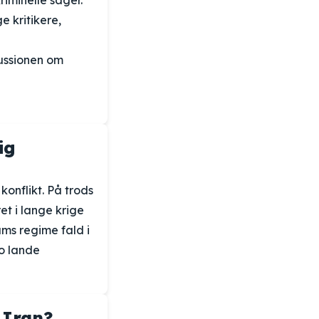
riminelle sager.
e kritikere,
kussionen om
ig
onflikt. På trods
et i lange krige
ams regime fald i
to lande
 Iran?