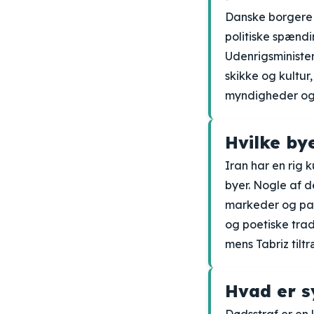
Danske borgere o
politiske spændin
Udenrigsminister
skikke og kultur
myndigheder og
Hvilke by
Iran har en rig 
byer. Nogle af 
markeder og par
og poetiske trad
mens Tabriz til
Hvad er s