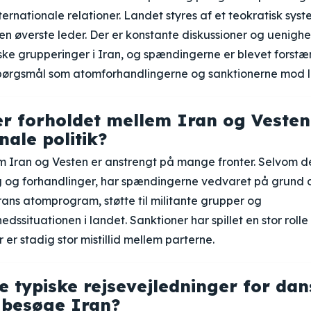
internationale relationer. Landet styres af et teokratisk sy
en øverste leder. Der er konstante diskussioner og uenigh
tiske grupperinger i Iran, og spændingerne er blevet forstæ
spørgsmål som atomforhandlingerne og sanktionerne mod l
r forholdet mellem Iran og Vesten
nale politik?
m Iran og Vesten er anstrengt på mange fronter. Selvom d
g og forhandlinger, har spændingerne vedvaret på grund 
ans atomprogram, støtte til militante grupper og
dssituationen i landet. Sanktioner har spillet en stor rolle
 er stadig stor mistillid mellem parterne.
e typiske rejsevejledninger for dan
 besøge Iran?