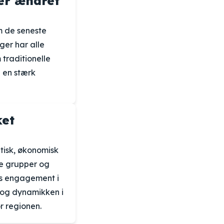
ner ændret
m de seneste
ger har alle
traditionelle
å en stærk
ket
itisk, økonomisk
se grupper og
ns engagement i
n og dynamikken i
r regionen.