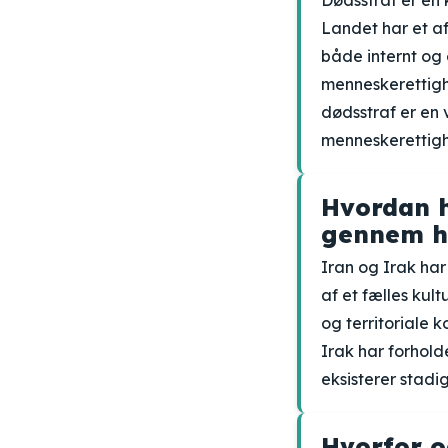
Dødsstraf er en 
Landet har et af
både internt og 
menneskerettighe
dødsstraf er en 
menneskerettigh
Hvordan h
gennem hi
Iran og Irak har
af et fælles kul
og territoriale k
Irak har forhold
eksisterer stadig
Hvorfor o