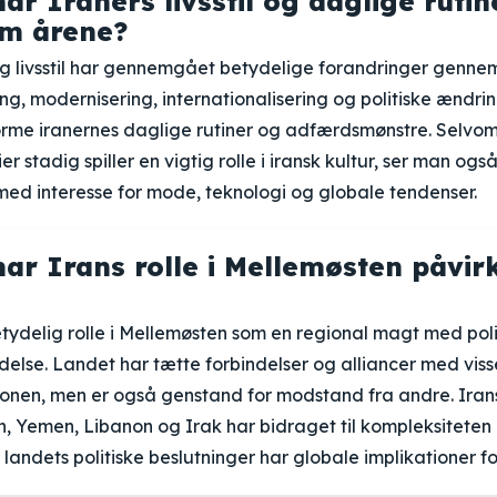
ar Iraners livsstil og daglige ruti
em årene?
g livsstil har gennemgået betydelige forandringer genne
ing, modernisering, internationalisering og politiske ændrin
forme iranernes daglige rutiner og adfærdsmønstre. Selvom 
 stadig spiller en vigtig rolle i iransk kultur, ser man ogs
ed interesse for mode, teknologi og globale tendenser.
ar Irans rolle i Mellemøsten påvir
betydelig rolle i Mellemøsten som en regional magt med pol
ydelse. Landet har tætte forbindelser og alliancer med vis
gionen, men er også genstand for modstand fra andre. Ira
ien, Yemen, Libanon og Irak har bidraget til kompleksitete
landets politiske beslutninger har globale implikationer fo