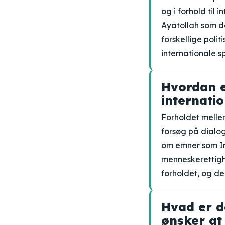
og i forhold til 
Ayatollah som d
forskellige poli
internationale 
Hvordan e
internatio
Forholdet melle
forsøg på dialo
om emner som Ir
menneskerettighe
forholdet, og der
Hvad er d
ønsker at