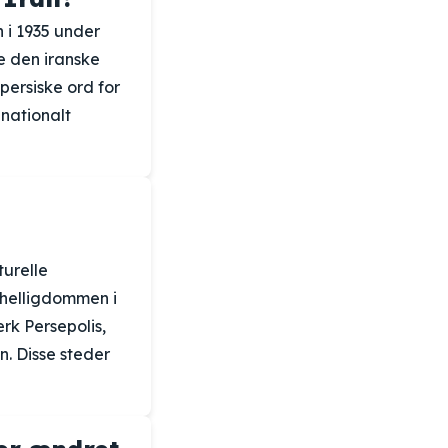
n i 1935 under
e den iranske
persiske ord for
nationalt
turelle
-helligdommen i
rk Persepolis,
. Disse steder