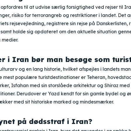
pfordres til at udvise særlig forsigtighed ved rejser til I
ger, risiko for terrorangreb og restriktioner i landet. Det 
iets rejsevejledning, registrere sin rejse på Danskerlisten,
, samt holde sig opdateret om den aktuelle situation genn
 medier.
er i Iran bør man besøge som turis
kulturarv og en lang historie, hvilket afspejles i landets
de mest populære turistdestinationer er Teheran, hovedst
ker, Isfahan med sin storslåede arkitektur og Shiraz me
itioner. Derudover er Yazd kendt for sin gamle bydel og ø
trækker med sit historiske marked og mindesmærker.
ynet på dødsstraf i Iran?