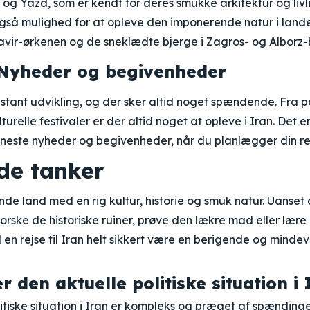
 og Yazd, som er kendt for deres smukke arkitektur og livl
gså mulighed for at opleve den imponerende natur i lande
vir-ørkenen og de sneklædte bjerge i Zagros- og Alborz-
 Nyheder og begivenheder
onstant udvikling, og der sker altid noget spændende. Fra po
turelle festivaler er der altid noget at opleve i Iran. Det 
este nyheder og begivenheder, når du planlægger din rejs
de tanker
ende land med en rig kultur, historie og smuk natur. Uanset
dforske de historiske ruiner, prøve den lækre mad eller lær
l en rejse til Iran helt sikkert være en berigende og minde
 den aktuelle politiske situation i 
itiske situation i Iran er kompleks og præget af spænding