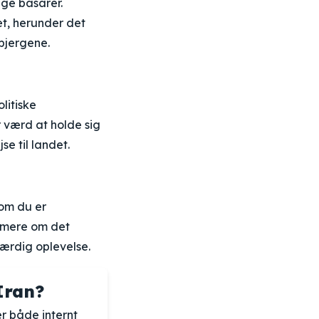
ige basarer.
t, herunder det
bjergene.
litiske
er værd at holde sig
e til landet.
 om du er
e mere om det
værdig oplevelse.
Iran?
er både internt