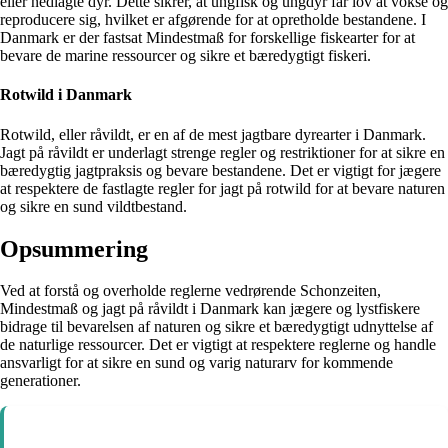
eller nedlagte dyr. Dette sikrer, at ungfisk og ungdyr får lov at vokse og
reproducere sig, hvilket er afgørende for at opretholde bestandene. I
Danmark er der fastsat Mindestmaß for forskellige fiskearter for at
bevare de marine ressourcer og sikre et bæredygtigt fiskeri.
Rotwild i Danmark
Rotwild, eller råvildt, er en af de mest jagtbare dyrearter i Danmark.
Jagt på råvildt er underlagt strenge regler og restriktioner for at sikre en
bæredygtig jagtpraksis og bevare bestandene. Det er vigtigt for jægere
at respektere de fastlagte regler for jagt på rotwild for at bevare naturen
og sikre en sund vildtbestand.
Opsummering
Ved at forstå og overholde reglerne vedrørende Schonzeiten,
Mindestmaß og jagt på råvildt i Danmark kan jægere og lystfiskere
bidrage til bevarelsen af naturen og sikre et bæredygtigt udnyttelse af
de naturlige ressourcer. Det er vigtigt at respektere reglerne og handle
ansvarligt for at sikre en sund og varig naturarv for kommende
generationer.