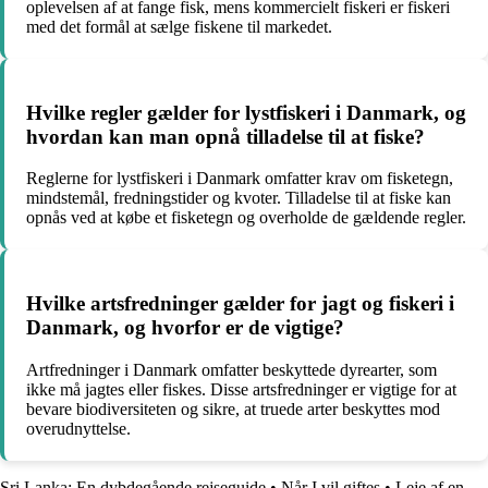
oplevelsen af at fange fisk, mens kommercielt fiskeri er fiskeri
med det formål at sælge fiskene til markedet.
Hvilke regler gælder for lystfiskeri i Danmark, og
hvordan kan man opnå tilladelse til at fiske?
Reglerne for lystfiskeri i Danmark omfatter krav om fisketegn,
mindstemål, fredningstider og kvoter. Tilladelse til at fiske kan
opnås ved at købe et fisketegn og overholde de gældende regler.
Hvilke artsfredninger gælder for jagt og fiskeri i
Danmark, og hvorfor er de vigtige?
Artfredninger i Danmark omfatter beskyttede dyrearter, som
ikke må jagtes eller fiskes. Disse artsfredninger er vigtige for at
bevare biodiversiteten og sikre, at truede arter beskyttes mod
overudnyttelse.
Sri Lanka: En dybdegående rejseguide
•
Når I vil giftes
•
Leje af en