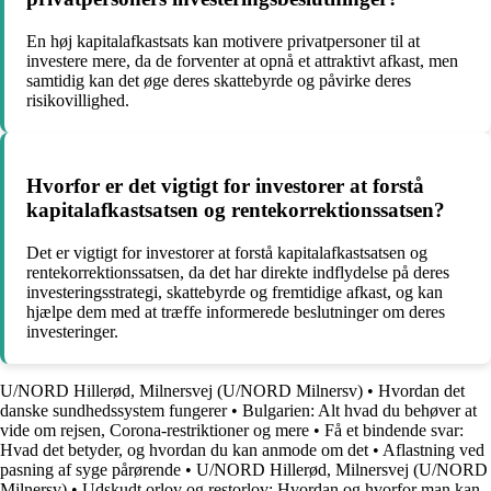
En høj kapitalafkastsats kan motivere privatpersoner til at
investere mere, da de forventer at opnå et attraktivt afkast, men
samtidig kan det øge deres skattebyrde og påvirke deres
risikovillighed.
Hvorfor er det vigtigt for investorer at forstå
kapitalafkastsatsen og rentekorrektionssatsen?
Det er vigtigt for investorer at forstå kapitalafkastsatsen og
rentekorrektionssatsen, da det har direkte indflydelse på deres
investeringsstrategi, skattebyrde og fremtidige afkast, og kan
hjælpe dem med at træffe informerede beslutninger om deres
investeringer.
U/NORD Hillerød, Milnersvej (U/NORD Milnersv)
•
Hvordan det
danske sundhedssystem fungerer
•
Bulgarien: Alt hvad du behøver at
vide om rejsen, Corona-restriktioner og mere
•
Få et bindende svar:
Hvad det betyder, og hvordan du kan anmode om det
•
Aflastning ved
pasning af syge pårørende
•
U/NORD Hillerød, Milnersvej (U/NORD
Milnersv)
•
Udskudt orlov og restorlov: Hvordan og hvorfor man kan