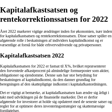
Kapitalafkastsatsen og
rentekorrektionssatsen for 2022
Året 2022 markerer vigtige ændringer inden for økonomien, især inden
for kapitalafkastsatsen og rentekorrektionssatsen. Disse satser spiller en
afgørende rolle i beskatningen af individers kapitalindkomst og er
væsentlige at forstå for både erhvervsdrivende og privatpersoner.
Kapitalafkastsatsen 2022
Kapitalafkastsatsen for 2022 er fastsat til X%, hvilket repræsenterer
den forventede afkastprocent på almindelige formueposter som aktier,
obligationer og ejendomme. Denne sats har stor betydning for
beskatningen af kapitalindkomst, da den danner grundlag for
beregningen af den skattepligtige indkomst i kapitalafkastordningen.
Det er vigtigt at bemærke, at kapitalafkastsatsen kan ændre sig årligt i
takt med udviklingen på de finansielle markeder. Det er derfor
afgørende for investorer at holde sig opdateret med de seneste satser og
regler for at optimere deres investeringsstrategier og skattemæssige
forpligtelser.