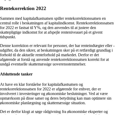
Rentekorrektion 2022
Sammen med kapitalafkastsatsen spiller rentekorrektionssatsen en
central rolle i beskatningen af kapitalindkomst. Rentekorrektionssatsen
for 2022 er fastsat til Y%, og den anvendes til at justere den
skattepligtige indkomst for at afspejle renteniveauet på et givent
tidspunkt.
Denne korrektion er relevant for personer, der har renteindtægter eller -
udgifter, da den sikrer, at beskatningen sker på et retfærdigt grundlag i
forhold til de aktuelle renteforhold på markedet. Derfor er det
afgørende at forstå og anvende rentekorrektionssatsen korrekt for at
undgå eventuelle skattemæssige uoverensstemmelser.
Afsluttende tanker
At have en klar forståelse for kapitalafkastsatsen og
rentekorrektionssatsen for 2022 er afgørende for enhver, der er
involveret i investeringer og økonomiske beslutninger. Ved at være
opmærksom på disse satser og deres betydning kan man optimere sin
økonomiske planlægning og skattemæssige situation.
Det er derfor klogt at søge rådgivning fra økonomiske eksperter og