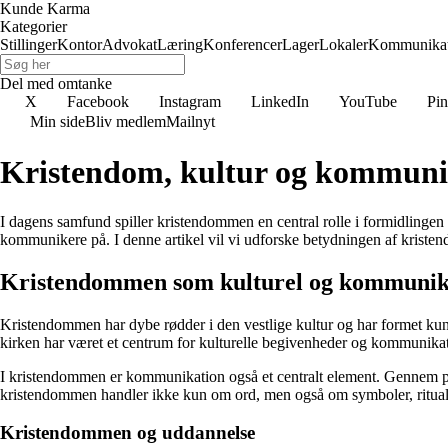
Kunde Karma
Kategorier
Stillinger
Kontor
Advokat
Læring
Konferencer
Lager
Lokaler
Kommunikat
Del med omtanke
X
Facebook
Instagram
LinkedIn
YouTube
Pin
Min side
Bliv medlem
Mailnyt
Kristendom, kultur og kommuni
I dagens samfund spiller kristendommen en central rolle i formidlinge
kommunikere på. I denne artikel vil vi udforske betydningen af kristen
Kristendommen som kulturel og kommunika
Kristendommen har dybe rødder i den vestlige kultur og har formet kunst,
kirken har været et centrum for kulturelle begivenheder og kommunika
I kristendommen er kommunikation også et centralt element. Gennem præ
kristendommen handler ikke kun om ord, men også om symboler, ritual
Kristendommen og uddannelse