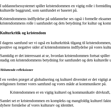
I uddannelsessystemet spiller kristendommen en vigtig rolle i formidling
kulturelle baggrund, som samfundet er baseret på.
Kristendommens indflydelse på uddannelse ses også i formelle eksamener 
kristendommens rolle i samfundet og dets betydning for kultur og kom
Kulturkritik og kristendom
I dagens samfund ser vi også en kulturkritisk tilgang til kristendommen
positive og negative sider af kristendommens indflydelse på vores kul
Samtidig er det interessant at se, hvordan kristendommen fortsat spill
stadig om kristendommens betydning for samfundet og dets kulturelle 
Afsluttende refleksioner
I en verden præget af globalisering og kulturel diversitet er det vigti
religionen former vores samfund og vores måde at kommunikere på.
Kristendommen er en vigtig kulturel og kommunikativ drivkraft
Samlet set er kristendommen en kompleks og mangfoldig kulturel fakto
dybere forståelse af vores kulturarv og identitet.