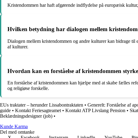
Kristendommen har haft afgørende indflydelse på europæisk kultur, 
Hvilken betydning har dialogen mellem kristendomm
Dialogen mellem kristendommen og andre kulturer kan bidrage til en 
af kulturer.
Hvordan kan en forståelse af kristendommen styrke 
En forståelse af kristendommen kan hjælpe med at skabe fælles refere
og religiøse forskelle.
EUs traktater – herunder Lissabontraktaten
•
Generelt: Forståelse af apo
guide
•
Kontakt Feriesagteamet
•
Kontakt ATP Livslang Pension
•
Skat
Beklædningsdesigner (job)
•
Kunde Karma
Del med omtanke
X
Facebook
Instagram
LinkedIn
YouTube
Pin