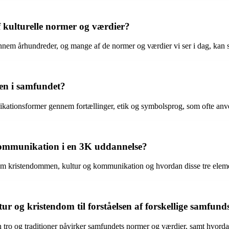
f kulturelle normer og værdier?
nnem århundreder, og mange af de normer og værdier vi ser i dag, kan s
n i samfundet?
kationsformer gennem fortællinger, etik og symbolsprog, som ofte an
kommunikation i en 3K uddannelse?
llem kristendommen, kultur og kommunikation og hvordan disse tre elem
tur og kristendom til forståelsen af forskellige samfu
 tro og traditioner påvirker samfundets normer og værdier, samt hvordan