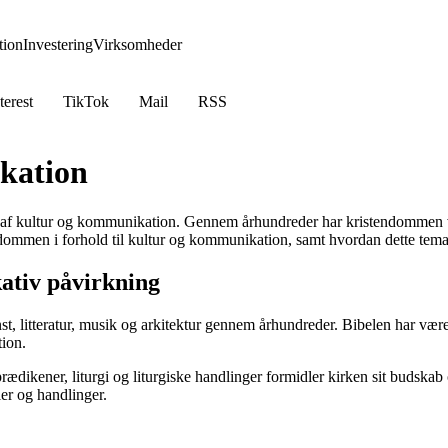
ion
Investering
Virksomheder
terest
TikTok
Mail
RSS
kation
n af kultur og kommunikation. Gennem århundreder har kristendommen vær
dommen i forhold til kultur og kommunikation, samt hvordan dette tema 
tiv påvirkning
 litteratur, musik og arkitektur gennem århundreder. Bibelen har været e
tion.
dikener, liturgi og liturgiske handlinger formidler kirken sit budska
er og handlinger.