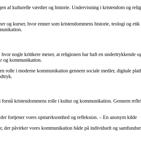
en af kulturelle værdier og historie. Undervisning i kristendom og religi
og kurser, hvor emner som kristendommens historie, teologi og etik er c
munikation.
, hvor nogle kritikere mener, at religionen har haft en undertrykkende o
tur og kommunikation.
er en rolle i moderne kommunikation gennem sociale medier, digitale pl
udtryk.
gt at forstå kristendommens rolle i kultur og kommunikation. Gennem refl
, der fortjener vores opmærksomhed og refleksion. – En anonym kilde
r, der påvirker vores kommunikation både på individuelt og samfundsmæ