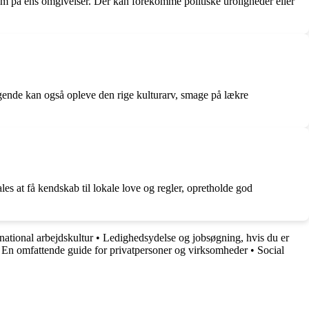
om på ens omgivelser. Der kan forekomme politiske uroligheder eller
nde kan også opleve den rige kulturarv, smage på lækre
es at få kendskab til lokale love og regler, opretholde god
national arbejdskultur
•
Ledighedsydelse og jobsøgning, hvis du er
 En omfattende guide for privatpersoner og virksomheder
•
Social