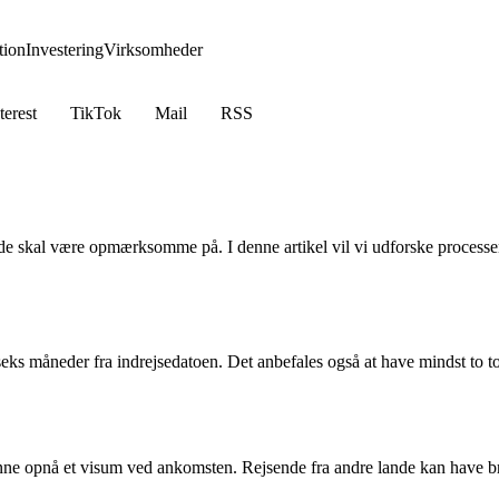
ion
Investering
Virksomheder
terest
TikTok
Mail
RSS
nde skal være opmærksomme på. I denne artikel vil vi udforske processe
 seks måneder fra indrejsedatoen. Det anbefales også at have mindst to to
 kunne opnå et visum ved ankomsten. Rejsende fra andre lande kan have 