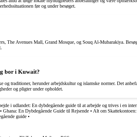
efales altid at følge lokale myndigheders anbefalinger og være opmærks
kkerhedssituationen før og under besøget.
wers, The Avenues Mall, Grand Mosque, og Souq Al-Mubarakiya. Besøge
.
og bor i Kuwait?
e og traditioner, herunder arbejdskultur og islamske normer. Det anbefal
eder og pligter under opholdet.
ejde i udlandet: En dybdegående guide til at arbejde og trives i en inter
•
Ghana: En Dybdegående Guide til Rejsende
•
Alt om Skattekontoen:
egående guide
•