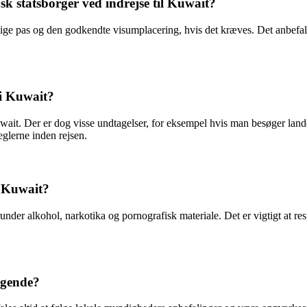
 statsborger ved indrejse til Kuwait?
ige pas og den godkendte visumplacering, hvis det kræves. Det anbefale
 i Kuwait?
ait. Der er dog visse undtagelser, for eksempel hvis man besøger landet 
eglerne inden rejsen.
 i Kuwait?
under alkohol, narkotika og pornografisk materiale. Det er vigtigt at re
øgende?