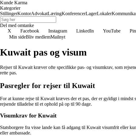
Kunde Karma
Kategorier
Stillinger
Kontor
Advokat
Læring
Konferencer
Lager
Lokaler
Kommunikat
Del med omtanke
X
Facebook
Instagram
LinkedIn
YouTube
Pin
Min side
Bliv medlem
Mailnyt
Kuwait pas og visum
Rejser til Kuwait kræver ofte specifikke pas- og visumkrav, som rejse
rette pas.
Pasregler for rejser til Kuwait
For at kunne rejse til Kuwait kræves der et pas, der er gyldigt i mindst
rejsende tilladelse til et ophold på op til 90 dage.
Visumkrav for Kuwait
Statsborgere fra visse lande kan få adgang til Kuwait visumfrit eller
eller ambassade.