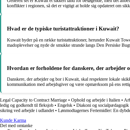
Generelt set er Kuwait et sikkert land for besøgende, men det anb
konflikter i regionen, så det er vigtigt at holde sig opdateret om si
Hvad er de typiske turistattraktioner i Kuwait?
Kuwait byder på en række turistattraktioner, herunder Kuwait To
madoplevelser og nyde de smukke strande langs Den Persiske Bugt
Hvordan er forholdene for danskere, der arbejder 
Danskere, der arbejder og bor i Kuwait, skal respektere lokale skikk
kommunikation med arbejdsgiver og være opmærksom på ens rettigh
Legal Capacity to Contract Marriage
•
Ophold og arbejde i Italien
•
Arb
ledig og godkendt til fleksjob
•
Engelsk
•
Diakoni og socialpædagogik
sikring ved arbejde i udlandet
•
Lønmodtagernes Feriemidler: En dybd
Kunde Karma
Del med omtanke