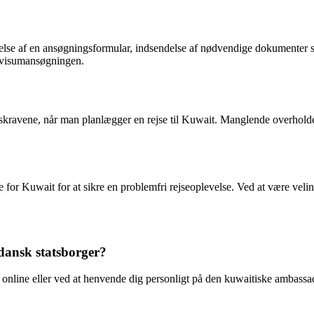
else af en ansøgningsformular, indsendelse af nødvendige dokumenter så
or visumansøgningen.
kravene, når man planlægger en rejse til Kuwait. Manglende overholdels
 for Kuwait for at sikre en problemfri rejseoplevelse. Ved at være veli
dansk statsborger?
 online eller ved at henvende dig personligt på den kuwaitiske ambass