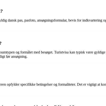
t?
gyldig dansk pas, pasfoto, ansøgningsformular, bevis for indkvartering o
?
isumtypen og formålet med besøget. Turistvisa kan typisk være gyldige 
digt før ansøgning.
n opfylder specifikke betingelser og formaliteter. Det er vigtigt at ko