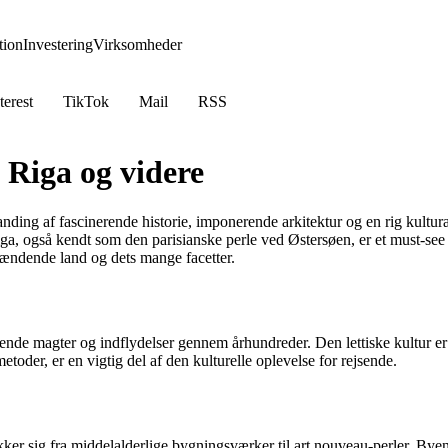
ion
Investering
Virksomheder
terest
TikTok
Mail
RSS
 Riga og videre
ding af fascinerende historie, imponerende arkitektur og en rig kulturarv
Riga, også kendt som den parisianske perle ved Østersøen, er et must-s
pændende land og dets mange facetter.
ftende magter og indflydelser gennem århundreder. Den lettiske kultur er 
toder, er en vigtig del af den kulturelle oplevelse for rejsende.
kker sig fra middelalderlige bygningsværker til art nouveau-perler. By