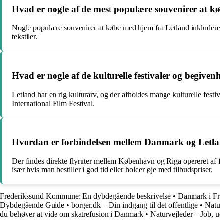
Hvad er nogle af de mest populære souvenirer at k
Nogle populære souvenirer at købe med hjem fra Letland inkludere
tekstiler.
Hvad er nogle af de kulturelle festivaler og begive
Letland har en rig kulturarv, og der afholdes mange kulturelle fest
International Film Festival.
Hvordan er forbindelsen mellem Danmark og Letland v
Der findes direkte flyruter mellem København og Riga opereret af fors
især hvis man bestiller i god tid eller holder øje med tilbudspriser.
Frederikssund Kommune: En dybdegående beskrivelse
•
Danmark i Fra
Dybdegående Guide
•
borger.dk – Din indgang til det offentlige
•
Natu
du behøver at vide om skatrefusion i Danmark
•
Naturvejleder – Job, 