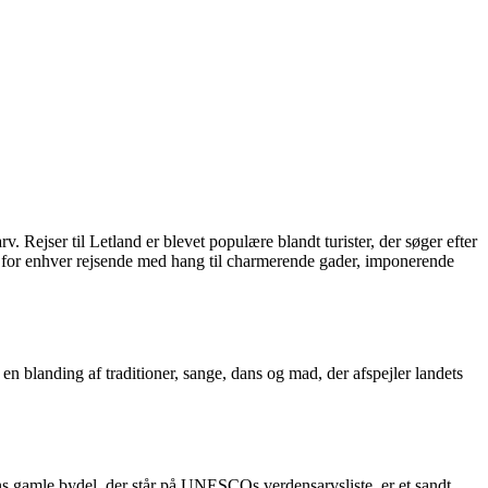
. Rejser til Letland er blevet populære blandt turister, der søger efter
ee for enhver rejsende med hang til charmerende gader, imponerende
en blanding af traditioner, sange, dans og mad, der afspejler landets
ens gamle bydel, der står på UNESCOs verdensarvsliste, er et sandt