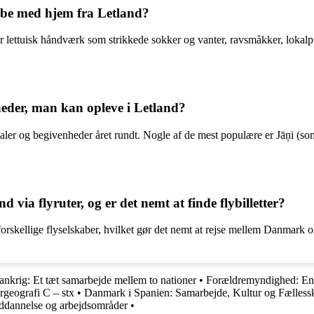
øbe med hjem fra Letland?
r lettuisk håndværk som strikkede sokker og vanter, ravsmåkker, loka
nheder, man kan opleve i Letland?
ivaler og begivenheder året rundt. Nogle af de mest populære er Jāņi (s
ia flyruter, og er det nemt at finde flybilletter?
kellige flyselskaber, hvilket gør det nemt at rejse mellem Danmark og Let
nkrig: Et tæt samarbejde mellem to nationer
•
Forældremyndighed: En d
rgeografi C – stx
•
Danmark i Spanien: Samarbejde, Kultur og Fælless
uddannelse og arbejdsområder
•