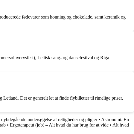
lproducerede fødevarer som honning og chokolade, samt keramik og
ommersolhvervsfest), Lettisk sang- og dansefestival og Riga
land. Det er generelt let at finde flybilletter til rimelige priser,
ybdegående undersøgelse af rettigheder og pligter
•
Astronomi: En
kab
•
Ergoterapeut (job) – Alt hvad du har brug for at vide
•
Alt hvad