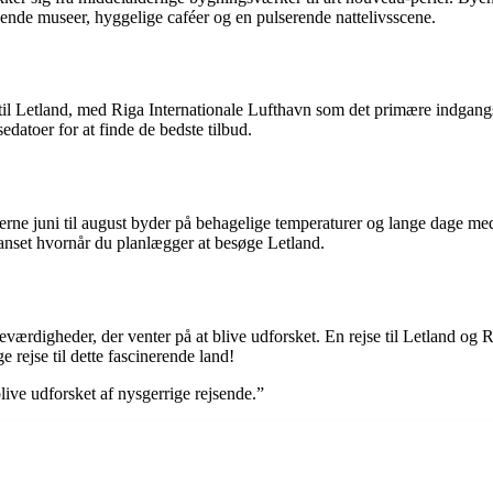
dende museer, hyggelige caféer og en pulserende nattelivsscene.
 til Letland, med Riga Internationale Lufthavn som det primære indgangsp
edatoer for at finde de bedste tilbud.
ne juni til august byder på behagelige temperaturer og lange dage med 
uanset hvornår du planlægger at besøge Letland.
eværdigheder, der venter på at blive udforsket. En rejse til Letland og 
 rejse til dette fascinerende land!
blive udforsket af nysgerrige rejsende.”