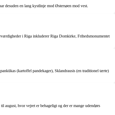
har desuden en lang kystlinje mod Østersøen mod vest.
 seværdigheder i Riga inkluderer Riga Domkirke, Frihedsmonumentet
u pankūkas (kartoffel pandekager), Sklandrausis (en traditionel tærte)
 til august, hvor vejret er behageligt og der er mange udendørs