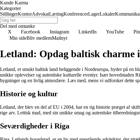
Kunde Karma
Kategorier
Stillinger
Kontor
Advokat
Læring
Konferencer
Lager
Lokaler
Kommunikat
Del med omtanke
X
Facebook
Instagram
LinkedIn
YouTube
Pin
Min side
Bliv medlem
Mailnyt
Letland: Opdag baltisk charme i
Letland, et smukt baltisk land beliggende i Nordeuropa, byder på en blan
unikke oplevelser og autentiske kulturelle eventyr. Især hovedstaden 
bygninger og en livlig atmosfære. Læs med, mens vi udforsker dette s
Historie og kultur
Letland, der blev en del af EU i 2004, har en rig historie præget af ski
rige arv. Lettisk mad, med sin unikke smag og autentiske tilberedningsme
Seværdigheder i Riga
Riga, Letlands hovedstad, er en by med enestående arkitektur, der stræ