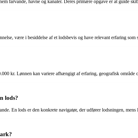
gennem farvande, havne og kanaler. Deres primære opgave er at guide sk
lse, være i besiddelse af et lodsbevis og have relevant erfaring som sø
.000 kr. Lønnen kan variere afhængigt af erfaring, geografisk område o
en lods?
arvande. En lods er den konkrete navigatør, der udfører lodsningen, mens
mark?