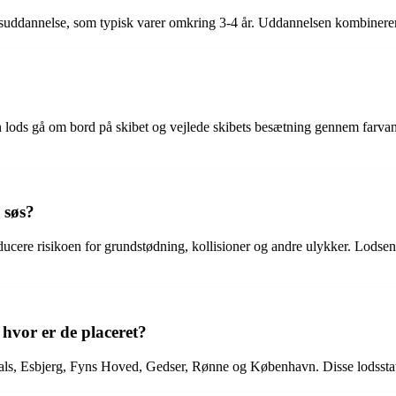
suddannelse, som typisk varer omkring 3-4 år. Uddannelsen kombinerer
n lods gå om bord på skibet og vejlede skibets besætning gennem farvande
 søs?
ducere risikoen for grundstødning, kollisioner og andre ulykker. Lodsens e
hvor er de placeret?
tshals, Esbjerg, Fyns Hoved, Gedser, Rønne og København. Disse lodssta