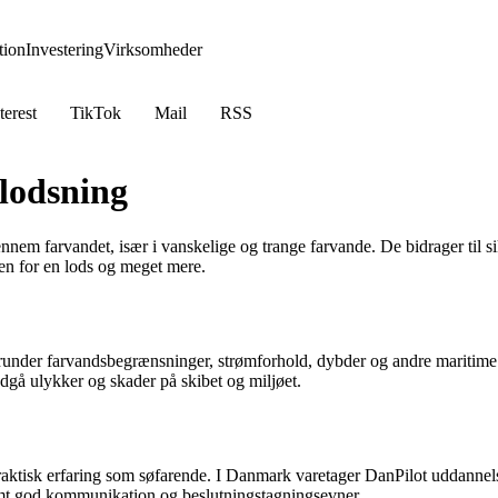
ion
Investering
Virksomheder
terest
TikTok
Mail
RSS
 lodsning
gennem farvandet, især i vanskelige og trange farvande. De bidrager til 
nen for en lods og meget mere.
 herunder farvandsbegrænsninger, strømforhold, dybder og andre maritim
ndgå ulykker og skader på skibet og miljøet.
raktisk erfaring som søfarende. I Danmark varetager DanPilot uddannels
samt god kommunikation og beslutningstagningsevner.