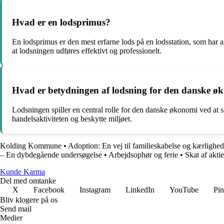
Hvad er en lodsprimus?
En lodsprimus er den mest erfarne lods på en lodsstation, som har a
at lodsningen udføres effektivt og professionelt.
Hvad er betydningen af lodsning for den danske ø
Lodsningen spiller en central rolle for den danske økonomi ved at si
handelsaktiviteten og beskytte miljøet.
Kolding Kommune
•
Adoption: En vej til familieskabelse og kærlighed
– En dybdegående undersøgelse
•
Arbejdsophør og ferie
•
Skat af akti
Kunde Karma
Del med omtanke
X
Facebook
Instagram
LinkedIn
YouTube
Pin
Bliv klogere på os
Send mail
Medier