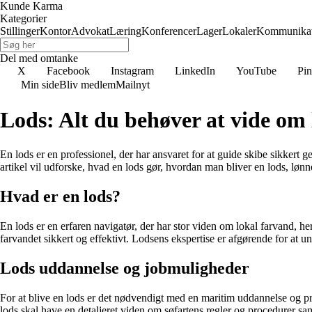
Kunde Karma
Kategorier
Stillinger
Kontor
Advokat
Læring
Konferencer
Lager
Lokaler
Kommunikat
Del med omtanke
X
Facebook
Instagram
LinkedIn
YouTube
Pin
Min side
Bliv medlem
Mailnyt
Lods: Alt du behøver at vide om
En lods er en professionel, der har ansvaret for at guide skibe sikkert 
artikel vil udforske, hvad en lods gør, hvordan man bliver en lods, løn
Hvad er en lods?
En lods er en erfaren navigatør, der har stor viden om lokal farvand,
farvandet sikkert og effektivt. Lodsens ekspertise er afgørende for at u
Lods uddannelse og jobmuligheder
For at blive en lods er det nødvendigt med en maritim uddannelse og p
lods skal have en detaljeret viden om søfartens regler og procedurer 