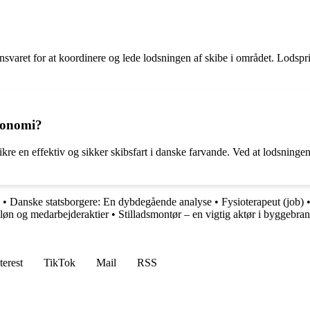
nsvaret for at koordinere og lede lodsningen af skibe i området. Lodspr
konomi?
kre en effektiv og sikker skibsfart i danske farvande. Ved at lodsningen 
•
Danske statsborgere: En dybdegående analyse
•
Fysioterapeut (job)
eløn og medarbejderaktier
•
Stilladsmontør – en vigtig aktør i byggebra
terest
TikTok
Mail
RSS