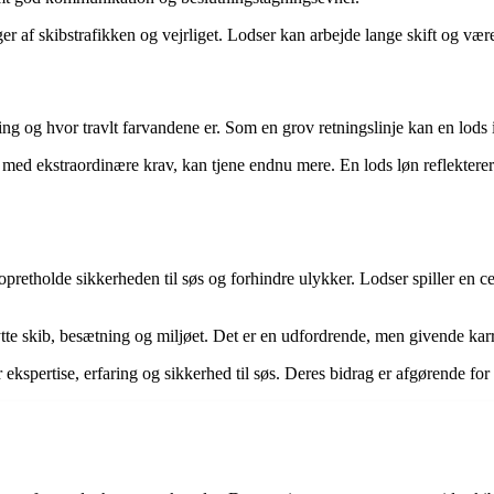
af skibstrafikken og vejrliget. Lodser kan arbejde lange skift og være 
ing og hvor travlt farvandene er. Som en grov retningslinje kan en lods
med ekstraordinære krav, kan tjene endnu mere. En lods løn reflekterer d
pretholde sikkerheden til søs og forhindre ulykker. Lodser spiller en cen
ytte skib, besætning og miljøet. Det er en udfordrende, men givende karr
 ekspertise, erfaring og sikkerhed til søs. Deres bidrag er afgørende for 