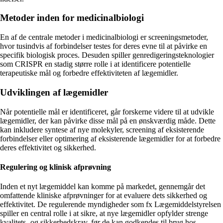
Metoder inden for medicinalbiologi
En af de centrale metoder i medicinalbiologi er screeningsmetoder,
hvor tusindvis af forbindelser testes for deres evne til at påvirke en
specifik biologisk proces. Desuden spiller genredigeringsteknologier
som CRISPR en stadig større rolle i at identificere potentielle
terapeutiske mål og forbedre effektiviteten af lægemidler.
Udviklingen af lægemidler
Når potentielle mål er identificeret, går forskerne videre til at udvikle
lægemidler, der kan påvirke disse mål på en ønskværdig måde. Dette
kan inkludere syntese af nye molekyler, screening af eksisterende
forbindelser eller optimering af eksisterende lægemidler for at forbedre
deres effektivitet og sikkerhed.
Regulering og klinisk afprøvning
Inden et nyt lægemiddel kan komme på markedet, gennemgår det
omfattende kliniske afprøvninger for at evaluere dets sikkerhed og
effektivitet. De regulerende myndigheder som fx Lægemiddelstyrelsen
spiller en central rolle i at sikre, at nye lægemidler opfylder strenge
kvalitets- og sikkerhedskrav, før de kan godkendes til brug hos