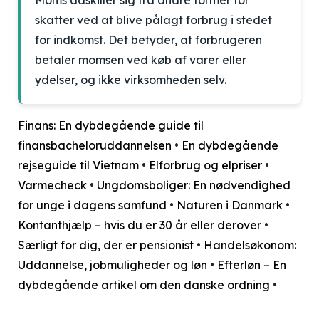
Moms adskiller sig fra andre former for
skatter ved at blive pålagt forbrug i stedet
for indkomst. Det betyder, at forbrugeren
betaler momsen ved køb af varer eller
ydelser, og ikke virksomheden selv.
Finans: En dybdegående guide til
finansbacheloruddannelsen
•
En dybdegående
rejseguide til Vietnam
•
Elforbrug og elpriser
•
Varmecheck
•
Ungdomsboliger: En nødvendighed
for unge i dagens samfund
•
Naturen i Danmark
•
Kontanthjælp – hvis du er 30 år eller derover
•
Særligt for dig, der er pensionist
•
Handelsøkonom:
Uddannelse, jobmuligheder og løn
•
Efterløn – En
dybdegående artikel om den danske ordning
•