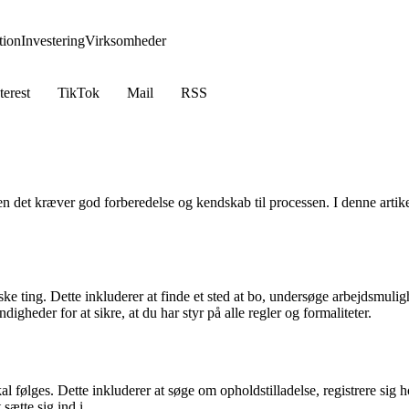
ion
Investering
Virksomheder
terest
TikTok
Mail
RSS
det kræver god forberedelse og kendskab til processen. I denne artikel
tiske ting. Dette inkluderer at finde et sted at bo, undersøge arbejdsmul
heder for at sikre, at du har styr på alle regler og formaliteter.
skal følges. Dette inkluderer at søge om opholdstilladelse, registrere sig 
sætte sig ind i.