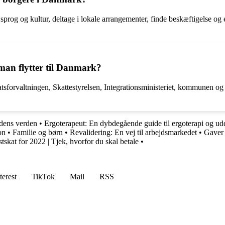
 sprog og kultur, deltage i lokale arrangementer, finde beskæftigelse o
man flytter til Danmark?
atsforvaltningen, Skattestyrelsen, Integrationsministeriet, kommunen og
dens verden
•
Ergoterapeut: En dybdegående guide til ergoterapi og ud
on
•
Familie og børn
•
Revalidering: En vej til arbejdsmarkedet
•
Gaver 
stskat for 2022 | Tjek, hvorfor du skal betale
•
terest
TikTok
Mail
RSS