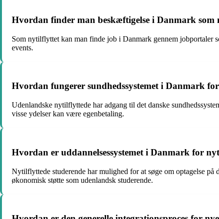
Hvordan finder man beskæftigelse i Danmark som ny
Som nytilflyttet kan man finde job i Danmark gennem jobportaler so
events.
Hvordan fungerer sundhedssystemet i Danmark for 
Udenlandske nytilflyttede har adgang til det danske sundhedssystem
visse ydelser kan være egenbetaling.
Hvordan er uddannelsessystemet i Danmark for nyti
Nytilflyttede studerende har mulighed for at søge om optagelse på 
økonomisk støtte som udenlandsk studerende.
Hvordan er den generelle integrationsproces for n