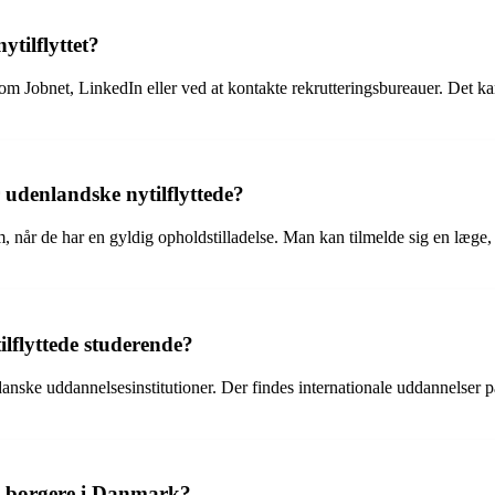
tilflyttet?
m Jobnet, LinkedIn eller ved at kontakte rekrutteringsbureauer. Det k
udenlandske nytilflyttede?
, når de har en gyldig opholdstilladelse. Man kan tilmelde sig en læge
lflyttede studerende?
danske uddannelsesinstitutioner. Der findes internationale uddannelser
ye borgere i Danmark?