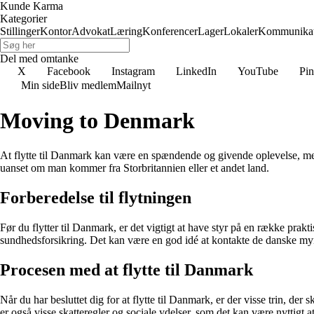
Kunde Karma
Kategorier
Stillinger
Kontor
Advokat
Læring
Konferencer
Lager
Lokaler
Kommunikat
Del med omtanke
X
Facebook
Instagram
LinkedIn
YouTube
Pin
Min side
Bliv medlem
Mailnyt
Moving to Denmark
At flytte til Danmark kan være en spændende og givende oplevelse, men 
uanset om man kommer fra Storbritannien eller et andet land.
Forberedelse til flytningen
Før du flytter til Danmark, er det vigtigt at have styr på en række prak
sundhedsforsikring. Det kan være en god idé at kontakte de danske myndig
Procesen med at flytte til Danmark
Når du har besluttet dig for at flytte til Danmark, er der visse trin, der 
er også visse skatteregler og sociale ydelser, som det kan være nyttigt at 