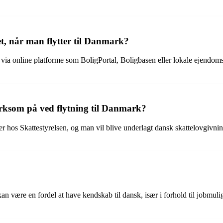
, når man flytter til Danmark?
køb via online platforme som BoligPortal, Boligbasen eller lokale eje
rksom på ved flytning til Danmark?
ger hos Skattestyrelsen, og man vil blive underlagt dansk skattelovgivn
 kan være en fordel at have kendskab til dansk, især i forhold til jobmul