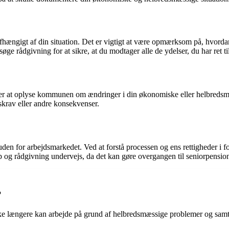
 afhængigt af din situation. Det er vigtigt at være opmærksom på, hvor
ge rådgivning for at sikre, at du modtager alle de ydelser, du har ret til
nder at oplyse kommunen om ændringer i din økonomiske eller helbredsm
skrav eller andre konsekvenser.
uden for arbejdsmarkedet. Ved at forstå processen og ens rettigheder i 
p og rådgivning undervejs, da det kan gøre overgangen til seniorpensi
?
kke længere kan arbejde på grund af helbredsmæssige problemer og samtid