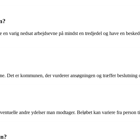
on?
e en varig nedsat arbejdsevne på mindst en tredjedel og have en beske
e. Det er kommunen, der vurderer ansøgningen og træffer beslutning om
entuelle andre ydelser man modtager. Beløbet kan variere fra person til
on?