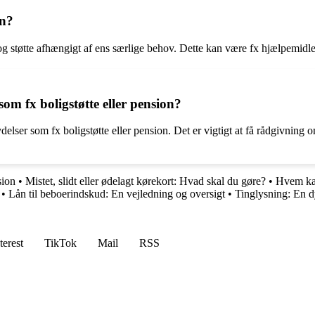
on?
g støtte afhængigt af ens særlige behov. Dette kan være fx hjælpemidler, 
om fx boligstøtte eller pension?
elser som fx boligstøtte eller pension. Det er vigtigt at få rådgivni
ion
•
Mistet, slidt eller ødelagt kørekort: Hvad skal du gøre?
•
Hvem kan
•
Lån til beboerindskud: En vejledning og oversigt
•
Tinglysning: En d
terest
TikTok
Mail
RSS