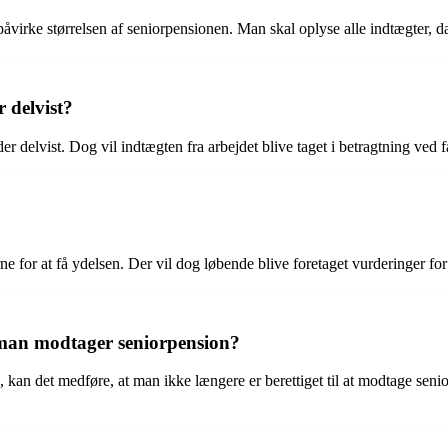
 påvirke størrelsen af seniorpensionen. Man skal oplyse alle indtægter, 
 delvist?
 delvist. Dog vil indtægten fra arbejdet blive taget i betragtning ved f
or at få ydelsen. Der vil dog løbende blive foretaget vurderinger for at
s man modtager seniorpension?
, kan det medføre, at man ikke længere er berettiget til at modtage sen