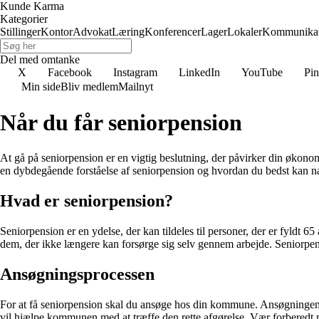
Kunde Karma
Kategorier
Stillinger
Kontor
Advokat
Læring
Konferencer
Lager
Lokaler
Kommunikat
Del med omtanke
X
Facebook
Instagram
LinkedIn
YouTube
Pin
Min side
Bliv medlem
Mailnyt
Når du får seniorpension
At gå på seniorpension er en vigtig beslutning, der påvirker din økonomi
en dybdegående forståelse af seniorpension og hvordan du bedst kan nav
Hvad er seniorpension?
Seniorpension er en ydelse, der kan tildeles til personer, der er fyldt 
dem, der ikke længere kan forsørge sig selv gennem arbejde. Seniorpen
Ansøgningsprocessen
For at få seniorpension skal du ansøge hos din kommune. Ansøgningen vi
vil hjælpe kommunen med at træffe den rette afgørelse. Vær forberedt