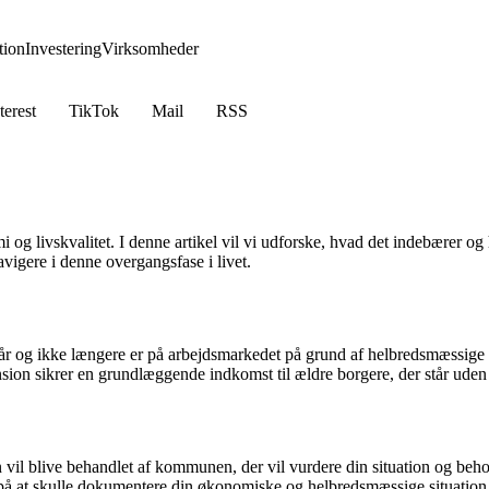
ion
Investering
Virksomheder
terest
TikTok
Mail
RSS
 og livskvalitet. I denne artikel vil vi udforske, hvad det indebærer og
igere i denne overgangsfase i livet.
65 år og ikke længere er på arbejdsmarkedet på grund af helbredsmæssige 
sion sikrer en grundlæggende indkomst til ældre borgere, der står uden
l blive behandlet af kommunen, der vil vurdere din situation og behov f
 på at skulle dokumentere din økonomiske og helbredsmæssige situation