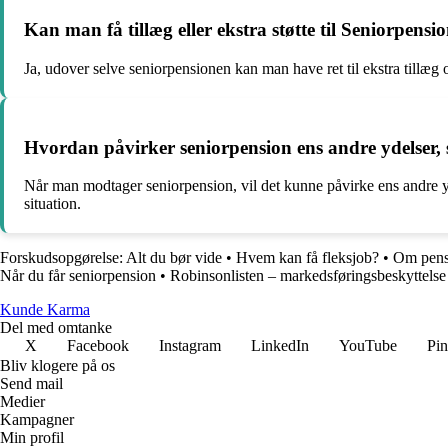
Kan man få tillæg eller ekstra støtte til Seniorpensi
Ja, udover selve seniorpensionen kan man have ret til ekstra tillæg o
Hvordan påvirker seniorpension ens andre ydelser, s
Når man modtager seniorpension, vil det kunne påvirke ens andre yd
situation.
Forskudsopgørelse: Alt du bør vide
•
Hvem kan få fleksjob?
•
Om pens
Når du får seniorpension
•
Robinsonlisten – markedsføringsbeskyttelse
Kunde Karma
Del med omtanke
X
Facebook
Instagram
LinkedIn
YouTube
Pin
Bliv klogere på os
Send mail
Medier
Kampagner
Min profil