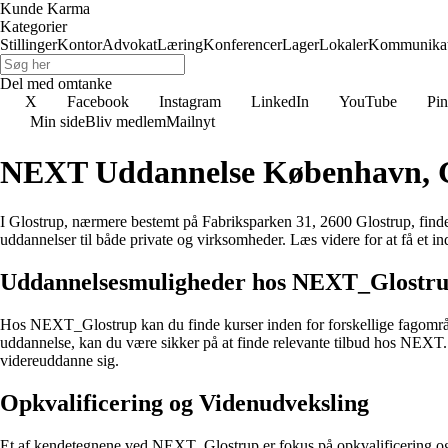
Kunde Karma
Kategorier
Stillinger
Kontor
Advokat
Læring
Konferencer
Lager
Lokaler
Kommunikat
Del med omtanke
X
Facebook
Instagram
LinkedIn
YouTube
Pin
Min side
Bliv medlem
Mailnyt
NEXT Uddannelse København, 
I Glostrup, nærmere bestemt på Fabriksparken 31, 2600 Glostrup, fi
uddannelser til både private og virksomheder. Læs videre for at få et 
Uddannelsesmuligheder hos NEXT_Glostr
Hos NEXT_Glostrup kan du finde kurser inden for forskellige fagområde
uddannelse, kan du være sikker på at finde relevante tilbud hos NEXT.
videreuddanne sig.
Opkvalificering og Videnudveksling
Et af kendetegnene ved NEXT_Glostrup er fokus på opkvalificering og v