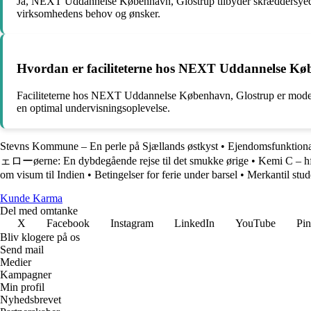
Ja, NEXT Uddannelse København, Glostrup tilbyder skræddersyede ku
virksomhedens behov og ønsker.
Hvordan er faciliteterne hos NEXT Uddannelse Kø
Faciliteterne hos NEXT Uddannelse København, Glostrup er moderne 
en optimal undervisningsoplevelse.
Stevns Kommune – En perle på Sjællands østkyst
•
Ejendomsfunktionær
ェローøerne: En dybdegående rejse til det smukke ørige
•
Kemi C – hf
om visum til Indien
•
Betingelser for ferie under barsel
•
Merkantil stu
Kunde Karma
Del med omtanke
X
Facebook
Instagram
LinkedIn
YouTube
Pin
Bliv klogere på os
Send mail
Medier
Kampagner
Min profil
Nyhedsbrevet