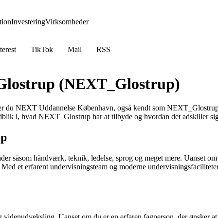
ion
Investering
Virksomheder
terest
TikTok
Mail
RSS
Glostrup (NEXT_Glostrup)
nder du NEXT Uddannelse København, også kendt som NEXT_Glostrup. De
indblik i, hvad NEXT_Glostrup har at tilbyde og hvordan det adskiller s
up
r såsom håndværk, teknik, ledelse, sprog og meget mere. Uanset om du l
 Med et erfarent undervisningsteam og moderne undervisningsfaciliteter
idenudveksling. Uanset om du er en erfaren fagperson, der ønsker at h