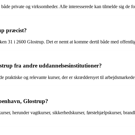
 private og virksomheder. Alle interesserede kan tilmelde sig de forsk
p præcist?
 31 i 2600 Glostrup. Det er nemt at komme dertil både med offentlig 
rup fra andre uddannelsesinstitutioner?
praktiske og relevante kurser, der er skræddersyet til arbejdsmarkede
benhavn, Glostrup?
ser, herunder vagtkurser, sikkerhedskurser, førstehjælpskurser, brandk