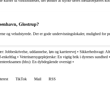
rser til virksomheder, der ønsker at styrke deres medarbejderes komp
benhavn, Glostrup?
og veludstyrede. Der er gode undervisningslokaler, mulighed for prakti
: Jobbeskrivelse, uddannelse, løn og karrierevej
•
Sikkerhedsvagt: Al
-enkeltfag
•
Veterinærsygeplejerske: En vigtig brik i dyrenes sundhed
dentereksamen (hhx): En dybdegående oversigt
•
terest
TikTok
Mail
RSS