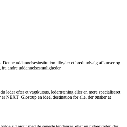
nne uddannelsesinstitution tilbyder et bredt udvalg af kurser og
ig fra andre uddannelsesmuligheder.
eder efter et vagtkursus, ledertræning eller en mere specialiseret
 er NEXT_Glostrup en ideel destination for alle, der ønsker at
olde sig ajour med de seneste tendenser, eller en nybegynder, der