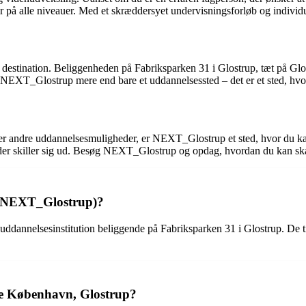
 på alle niveauer. Med et skræddersyet undervisningsforløb og individuel
destination. Beliggenheden på Fabriksparken 31 i Glostrup, tæt på Glos
NEXT_Glostrup mere end bare et uddannelsessted – det er et sted, hvor 
r andre uddannelsesmuligheder, er NEXT_Glostrup et sted, hvor du kan 
der skiller sig ud. Besøg NEXT_Glostrup og opdag, hvordan du kan skab
(NEXT_Glostrup)?
elsesinstitution beliggende på Fabriksparken 31 i Glostrup. De tilby
e København, Glostrup?