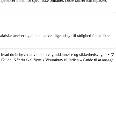
etencer inden for specifikke områder. Disse kurser kan tilpasses
ske øvelser og alt det nødvendige udstyr til rådighed for at sikre
t hvad du behøver at vide om vagtuddannelse og sikkerhedsvagter
•
フ
•
Guide: Når du skal flytte
•
Visumkrav til Indien – Guide til at ansøge