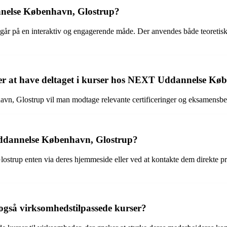
nelse København, Glostrup?
å en interaktiv og engagerende måde. Der anvendes både teoretisk und
fter at have deltaget i kurser hos NEXT Uddannelse K
vn, Glostrup vil man modtage relevante certificeringer og eksamensbe
ddannelse København, Glostrup?
p enten via deres hjemmeside eller ved at kontakte dem direkte pr. tele
gså virksomhedstilpassede kurser?