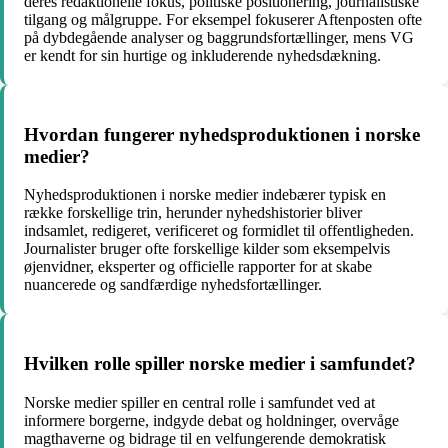
deres redaktionelle fokus, politiske positionering, journalistiske
tilgang og målgruppe. For eksempel fokuserer Aftenposten ofte
på dybdegående analyser og baggrundsfortællinger, mens VG
er kendt for sin hurtige og inkluderende nyhedsdækning.
Hvordan fungerer nyhedsproduktionen i norske
medier?
Nyhedsproduktionen i norske medier indebærer typisk en
række forskellige trin, herunder nyhedshistorier bliver
indsamlet, redigeret, verificeret og formidlet til offentligheden.
Journalister bruger ofte forskellige kilder som eksempelvis
øjenvidner, eksperter og officielle rapporter for at skabe
nuancerede og sandfærdige nyhedsfortællinger.
Hvilken rolle spiller norske medier i samfundet?
Norske medier spiller en central rolle i samfundet ved at
informere borgerne, indgyde debat og holdninger, overvåge
magthaverne og bidrage til en velfungerende demokratisk