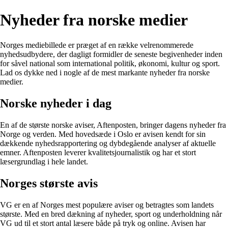
Nyheder fra norske medier
Norges mediebillede er præget af en række velrenommerede
nyhedsudbydere, der dagligt formidler de seneste begivenheder inden
for såvel national som international politik, økonomi, kultur og sport.
Lad os dykke ned i nogle af de mest markante nyheder fra norske
medier.
Norske nyheder i dag
En af de største norske aviser, Aftenposten, bringer dagens nyheder fra
Norge og verden. Med hovedsæde i Oslo er avisen kendt for sin
dækkende nyhedsrapportering og dybdegående analyser af aktuelle
emner. Aftenposten leverer kvalitetsjournalistik og har et stort
læsergrundlag i hele landet.
Norges største avis
VG er en af Norges mest populære aviser og betragtes som landets
største. Med en bred dækning af nyheder, sport og underholdning når
VG ud til et stort antal læsere både på tryk og online. Avisen har