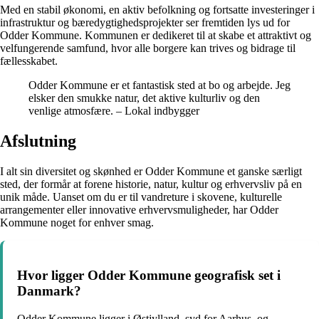
Med en stabil økonomi, en aktiv befolkning og fortsatte investeringer i
infrastruktur og bæredygtighedsprojekter ser fremtiden lys ud for
Odder Kommune. Kommunen er dedikeret til at skabe et attraktivt og
velfungerende samfund, hvor alle borgere kan trives og bidrage til
fællesskabet.
Odder Kommune er et fantastisk sted at bo og arbejde. Jeg
elsker den smukke natur, det aktive kulturliv og den
venlige atmosfære. – Lokal indbygger
Afslutning
I alt sin diversitet og skønhed er Odder Kommune et ganske særligt
sted, der formår at forene historie, natur, kultur og erhvervsliv på en
unik måde. Uanset om du er til vandreture i skovene, kulturelle
arrangementer eller innovative erhvervsmuligheder, har Odder
Kommune noget for enhver smag.
Hvor ligger Odder Kommune geografisk set i
Danmark?
Odder Kommune ligger i Østjylland, syd for Aarhus, og