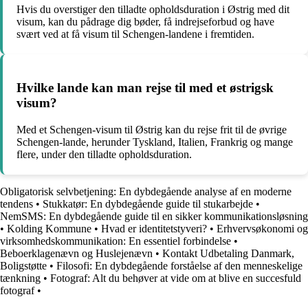
Hvis du overstiger den tilladte opholdsduration i Østrig med dit
visum, kan du pådrage dig bøder, få indrejseforbud og have
svært ved at få visum til Schengen-landene i fremtiden.
Hvilke lande kan man rejse til med et østrigsk
visum?
Med et Schengen-visum til Østrig kan du rejse frit til de øvrige
Schengen-lande, herunder Tyskland, Italien, Frankrig og mange
flere, under den tilladte opholdsduration.
Obligatorisk selvbetjening: En dybdegående analyse af en moderne
tendens
•
Stukkatør: En dybdegående guide til stukarbejde
•
NemSMS: En dybdegående guide til en sikker kommunikationsløsning
•
Kolding Kommune
•
Hvad er identitetstyveri?
•
Erhvervsøkonomi og
virksomhedskommunikation: En essentiel forbindelse
•
Beboerklagenævn og Huslejenævn
•
Kontakt Udbetaling Danmark,
Boligstøtte
•
Filosofi: En dybdegående forståelse af den menneskelige
tænkning
•
Fotograf: Alt du behøver at vide om at blive en succesfuld
fotograf
•