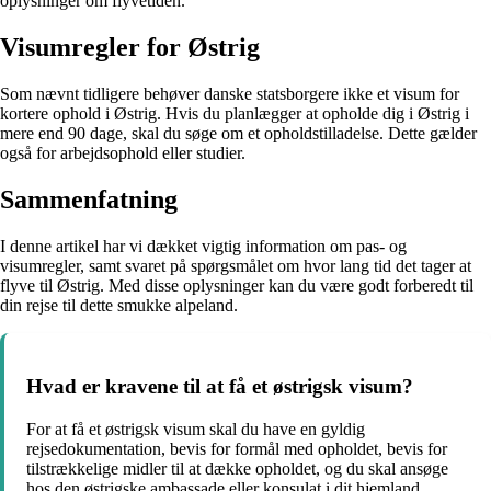
oplysninger om flyvetiden.
Visumregler for Østrig
Som nævnt tidligere behøver danske statsborgere ikke et visum for
kortere ophold i Østrig. Hvis du planlægger at opholde dig i Østrig i
mere end 90 dage, skal du søge om et opholdstilladelse. Dette gælder
også for arbejdsophold eller studier.
Sammenfatning
I denne artikel har vi dækket vigtig information om pas- og
visumregler, samt svaret på spørgsmålet om hvor lang tid det tager at
flyve til Østrig. Med disse oplysninger kan du være godt forberedt til
din rejse til dette smukke alpeland.
Hvad er kravene til at få et østrigsk visum?
For at få et østrigsk visum skal du have en gyldig
rejsedokumentation, bevis for formål med opholdet, bevis for
tilstrækkelige midler til at dække opholdet, og du skal ansøge
hos den østrigske ambassade eller konsulat i dit hjemland.