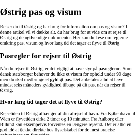
Østrig pas og visum
Rejser du til Østrig og har brug for information om pas og visum? I
denne artikel vil vi dække alt, du har brug for at vide om at rejse til
Østrig og de nødvendige dokumenter. Her kan du læse om reglerne
omkring pas, visum og hvor lang tid det tager at flyve til Østrig.
Pasregler for rejser til Østrig
Når du rejser til Østrig, er det vigtigt at have styr på pasreglerne. Som
dansk statsborger behøver du ikke et visum for ophold under 90 dage,
men du skal medbringe et gyldigt pas. Det anbefales altid at have
mindst seks måneders gyldighed tilbage på dit pas, når du rejser til
Østrig.
Hvor lang tid tager det at flyve til Østrig?
Rejsetiden til Østrig afhænger af din afrejselufthavn. Fra København til
Wien er flyvetiden cirka 2 timer og 10 minutter. Fra Aalborg eller
Billund kan eksempelvis forventes en længere rejsetid. Det er altid en
god idé at tjekke direkte hos flyselskabet for de mest præcise