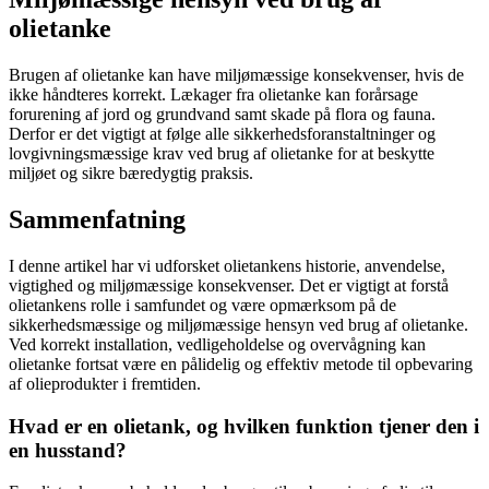
olietanke
Brugen af olietanke kan have miljømæssige konsekvenser, hvis de
ikke håndteres korrekt. Lækager fra olietanke kan forårsage
forurening af jord og grundvand samt skade på flora og fauna.
Derfor er det vigtigt at følge alle sikkerhedsforanstaltninger og
lovgivningsmæssige krav ved brug af olietanke for at beskytte
miljøet og sikre bæredygtig praksis.
Sammenfatning
I denne artikel har vi udforsket olietankens historie, anvendelse,
vigtighed og miljømæssige konsekvenser. Det er vigtigt at forstå
olietankens rolle i samfundet og være opmærksom på de
sikkerhedsmæssige og miljømæssige hensyn ved brug af olietanke.
Ved korrekt installation, vedligeholdelse og overvågning kan
olietanke fortsat være en pålidelig og effektiv metode til opbevaring
af olieprodukter i fremtiden.
Hvad er en olietank, og hvilken funktion tjener den i
en husstand?