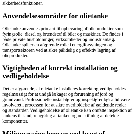
sikkerhedsfunktioner.
Anvendelsesområder for olietanke
Olietanke anvendes primært til opbevaring af olieprodukter som
fyringsolie, diesel og brændstof til biler og maskiner. De findes i
både private husholdninger, virksomheder og industrianlæg.
Olietanke spiller en afgørende rolle i energiforsyningen og
transportsektoren ved at sikre pålidelig og effektiv lagring af
olieprodukter.
Vigtigheden af korrekt installation og
vedligeholdelse
Det er afgørende, at olietanke installeres korrekt og vedligeholdes
regelmæssigt for at undgå lækager og forurening af jord og
grundvand. Professionelle installatører og inspektører bør altid være
involveret i processen for at sikre overholdelse af gældende regler
og standarder. Vedligeholdelse af olietanke kan omfatte inspektion af
tankens tilstand, rengøring af tanken og udskiftning af defekte
komponenter.
Miljømæssige hensyn ved brug af