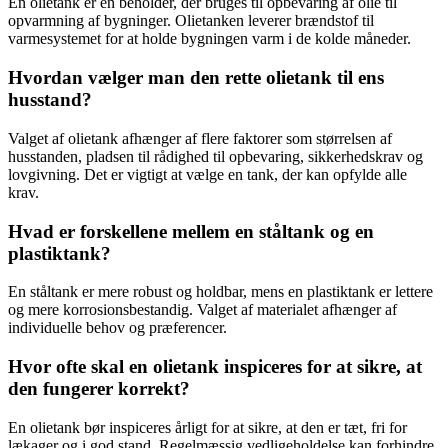
En olietank er en beholder, der bruges til opbevaring af olie til
opvarmning af bygninger. Olietanken leverer brændstof til
varmesystemet for at holde bygningen varm i de kolde måneder.
Hvordan vælger man den rette olietank til ens
husstand?
Valget af olietank afhænger af flere faktorer som størrelsen af
husstanden, pladsen til rådighed til opbevaring, sikkerhedskrav og
lovgivning. Det er vigtigt at vælge en tank, der kan opfylde alle
krav.
Hvad er forskellene mellem en ståltank og en
plastiktank?
En ståltank er mere robust og holdbar, mens en plastiktank er lettere
og mere korrosionsbestandig. Valget af materialet afhænger af
individuelle behov og præferencer.
Hvor ofte skal en olietank inspiceres for at sikre, at
den fungerer korrekt?
En olietank bør inspiceres årligt for at sikre, at den er tæt, fri for
lækager og i god stand. Regelmæssig vedligeholdelse kan forhindre