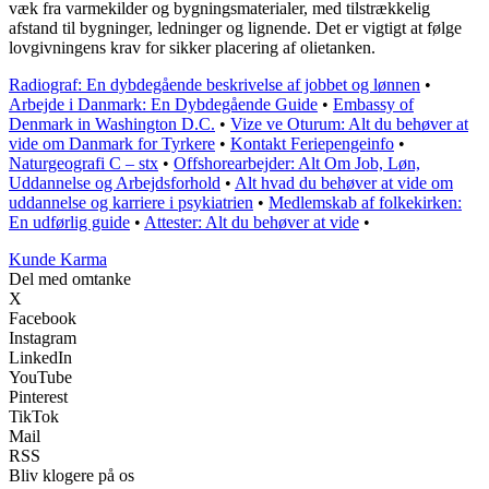
væk fra varmekilder og bygningsmaterialer, med tilstrækkelig
afstand til bygninger, ledninger og lignende. Det er vigtigt at følge
lovgivningens krav for sikker placering af olietanken.
Radiograf: En dybdegående beskrivelse af jobbet og lønnen
•
Arbejde i Danmark: En Dybdegående Guide
•
Embassy of
Denmark in Washington D.C.
•
Vize ve Oturum: Alt du behøver at
vide om Danmark for Tyrkere
•
Kontakt Feriepengeinfo
•
Naturgeografi C – stx
•
Offshorearbejder: Alt Om Job, Løn,
Uddannelse og Arbejdsforhold
•
Alt hvad du behøver at vide om
uddannelse og karriere i psykiatrien
•
Medlemskab af folkekirken:
En udførlig guide
•
Attester: Alt du behøver at vide
•
Kunde Karma
Del med omtanke
X
Facebook
Instagram
LinkedIn
YouTube
Pinterest
TikTok
Mail
RSS
Bliv klogere på os