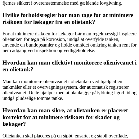
fjernes sikkert i overensstemmelse med gældende lovgivning.
Hvilke forholdsregler bør man tage for at minimere
risikoen for lækager fra en olietank?
For at minimere risikoen for lækager bør man regelmæssigt inspicere
olietanken for tegn på korrosion, undgå at overfylde tanken,
anvende en bundopsamler og holde området omkring tanken rent for
nem adgang ved inspektion og vedligeholdelse.
Hvordan kan man effektivt monitorere olieniveauet i
en olietank?
Man kan monitorere olieniveauet i olietanken ved hjælp af en
tankmåler eller et overvågningssystem, der automatisk registrerer
olieniveauet. Dette hjælper med at planlægge påfyldning i god tid og
undgå pludselige tomme tanke.
Hvordan kan man sikre, at olietanken er placeret
korrekt for at minimere risikoen for skader og
lækager?
Olietanken skal placeres på en støbt, ensartet og stabil overflade,