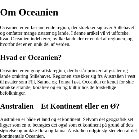
Om Oceanien
Oceanien er en fascinerende region, der strækker sig over Stillehavet
og omfatter mange østater og lande. I denne artikel vil vi udforske,
hvad Oceanien indebærer, hvilke lande der er en del af regionen, og
hvorfor det er en unik del af verden.
Hvad er Oceanien?
Oceanien er en geografisk region, der består primært af østater og
lande omkring Stillehavet. Regionen strækker sig fra Australien i vest
til østater som Fiji, Samoa og Tonga i øst. Oceanien er kendt for sine
smukke strande, koralrev og en rig kultur hos de forskellige
befolkninger.
Australien – Et Kontinent eller en Ø?
Australien er både et land og et kontinent. Selvom det geografisk set
ligger som en ø, betragtes det også som et kontinent på grund af dets
størrelse og unikke flora og fauna. Australien udgør størstedelen af det
kontinentale Oceanien.