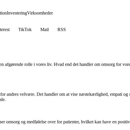
ion
Investering
Virksomheder
terest
TikTok
Mail
RSS
n afgørende rolle i vores liv. Hvad end det handler om omsorg for vore
r for andres velvære. Det handler om at vise næstekærlighed, empati o
ale.
iser omsorg og medfølelse over for patienter, hvilket kan have en posi