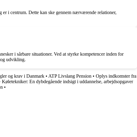
ng er i centrum. Dette kan ske gennem nærværende relationer,
esker i sårbare situationer. Ved at styrke kompetencer inden for
og udvikling.
egler og krav i Danmark
•
ATP Livslang Pension
•
Oplys indkomster fra
•
Køletekniker: En dybdegående indsigt i uddannelse, arbejdsopgaver
øn
•