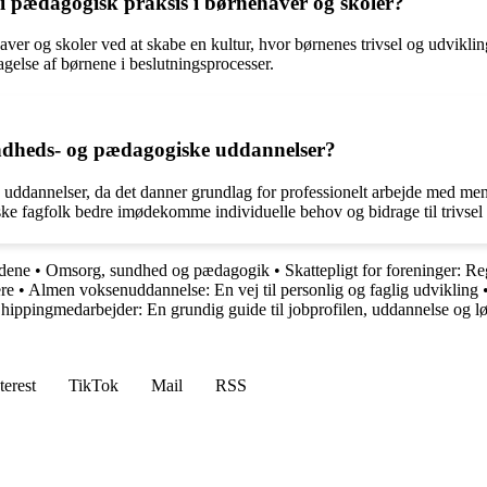
 pædagogisk praksis i børnehaver og skoler?
ver og skoler ved at skabe en kultur, hvor børnenes trivsel og udvikli
else af børnene i beslutningsprocesser.
sundheds- og pædagogiske uddannelser?
uddannelser, da det danner grundlag for professionelt arbejde med menn
e fagfolk bedre imødekomme individuelle behov og bidrage til trivsel 
ndene
•
Omsorg, sundhed og pædagogik
•
Skattepligt for foreninger: R
re
•
Almen voksenuddannelse: En vej til personlig og faglig udvikling
hippingmedarbejder: En grundig guide til jobprofilen, uddannelse og l
terest
TikTok
Mail
RSS