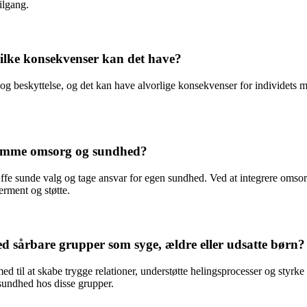
ilgang.
ilke konsekvenser kan det have?
 beskyttelse, og det kan have alvorlige konsekvenser for individets men
remme omsorg og sundhed?
ræffe sunde valg og tage ansvar for egen sundhed. Ved at integrere om
rment og støtte.
ed sårbare grupper som syge, ældre eller udsatte børn?
ed til at skabe trygge relationer, understøtte helingsprocesser og styrk
 sundhed hos disse grupper.