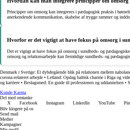
Hvordan kan man integrere principper om omsorg i
Principper om omsorg kan integreres i pædagogisk praksis i børneha
anerkendende kommunikation, skabelse af trygge rammer og inddrag
Hvorfor er det vigtigt at have fokus på omsorg i 
Det er vigtigt at have fokus på omsorg i sundheds- og pædagogiske 
omsorg og relationsarbejde kan fremtidige sundheds- og pædagogisk
Denmark i Sverige: Et dybdegående blik på relationen mellem nabola
corona-relateret arbejde
•
Letland: Opdag baltisk charme i Riga og vide
og karriere
•
Beslagsmed: En guide til professionen og uddannelsen
•
S
Kunde Karma
Del med omtanke
X
Facebook
Instagram
LinkedIn
YouTube
Pin
Bliv klogere på os
Send mail
Medier
Kampagner
Min profil