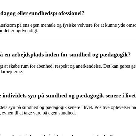
gog eller sundhedsprofessionel?
ærksom på ens egen mentale og fysiske velvære for at kunne yde omsorg 
år det er nødvendigt.
 en arbejdsplads inden for sundhed og pædagogik?
igt at skabe rum for åbenhed, respekt og anerkendelse. Det kan gøres 
edarbejderne.
individets syn på sundhed og pædagogik senere i live
dets syn på sundhed og pædagogik senere i livet. Positive oplevelser me
g evnen til at tage vare på egen sundhed.