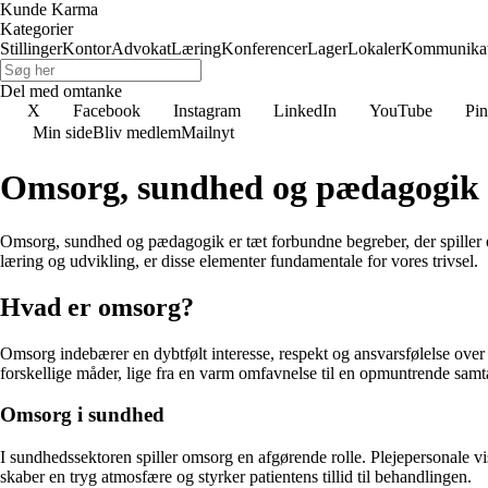
Kunde Karma
Kategorier
Stillinger
Kontor
Advokat
Læring
Konferencer
Lager
Lokaler
Kommunikat
Del med omtanke
X
Facebook
Instagram
LinkedIn
YouTube
Pin
Min side
Bliv medlem
Mailnyt
Omsorg, sundhed og pædagogik
Omsorg, sundhed og pædagogik er tæt forbundne begreber, der spiller e
læring og udvikling, er disse elementer fundamentale for vores trivsel.
Hvad er omsorg?
Omsorg indebærer en dybtfølt interesse, respekt og ansvarsfølelse ove
forskellige måder, lige fra en varm omfavnelse til en opmuntrende samt
Omsorg i sundhed
I sundhedssektoren spiller omsorg en afgørende rolle. Plejepersonale v
skaber en tryg atmosfære og styrker patientens tillid til behandlingen.