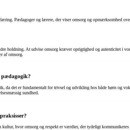
æring. Pædagoger og lærere, der viser omsorg og opmærksomhed over fo
holdning. At udvise omsorg kræver oprigtighed og autenticitet i vores 
er af omsorg.
og pædagogik?
ik, da det er fundamentalt for trivsel og udvikling hos både børn og v
lelsesmæssig sundhed.
praksisser?
kultur, hvor omsorg og respekt er værdier, der tydeligt kommunikeres og