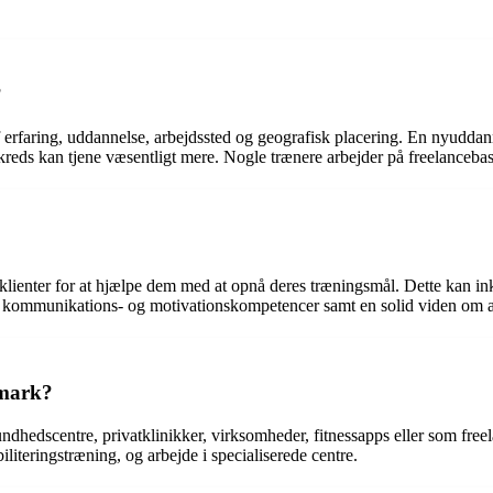
?
 erfaring, uddannelse, arbejdssted og geografisk placering. En nyuddan
ds kan tjene væsentligt mere. Nogle trænere arbejder på freelancebasis,
lienter for at hjælpe dem med at opnå deres træningsmål. Dette kan ink
e kommunikations- og motivationskompetencer samt en solid viden om an
nmark?
dhedscentre, privatklinikker, virksomheder, fitnessapps eller som freel
abiliteringstræning, og arbejde i specialiserede centre.