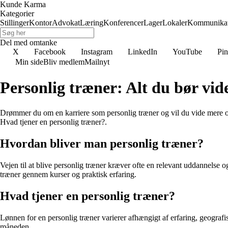
Kunde Karma
Kategorier
Stillinger
Kontor
Advokat
Læring
Konferencer
Lager
Lokaler
Kommunikat
Del med omtanke
X
Facebook
Instagram
LinkedIn
YouTube
Pin
Min side
Bliv medlem
Mailnyt
Personlig træner: Alt du bør vid
Drømmer du om en karriere som personlig træner og vil du vide mere o
Hvad tjener en personlig træner?.
Hvordan bliver man personlig træner?
Vejen til at blive personlig træner kræver ofte en relevant uddannelse og
træner gennem kurser og praktisk erfaring.
Hvad tjener en personlig træner?
Lønnen for en personlig træner varierer afhængigt af erfaring, geograf
måneden.