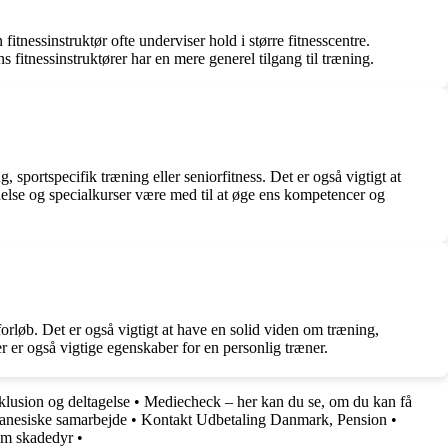
nessinstruktør ofte underviser hold i større fitnesscentre.
 fitnessinstruktører har en mere generel tilgang til træning.
 sportspecifik træning eller seniorfitness. Det er også vigtigt at
nelse og specialkurser være med til at øge ens kompetencer og
rløb. Det er også vigtigt at have en solid viden om træning,
ter er også vigtige egenskaber for en personlig træner.
nklusion og deltagelse
•
Mediecheck – her kan du se, om du kan få
anesiske samarbejde
•
Kontakt Udbetaling Danmark, Pension
•
om skadedyr
•