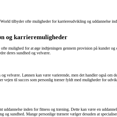
ss World tilbyder ofte muligheder for karriereudvikling og uddannelse in
Løn og karrieremuligheder
r ofte mulighed for at øge indtjeningen gennem provision på kunder og
edre deres sundhed og velvære.
ess og velvære. Lønnen kan være varierende, men det handler også om den 
 er vejen til succes som personlig træner fyldt med muligheder for udvik
t uddannelse inden for fitness og træning. Dette kan være en uddannelse 
ng og sundhed. Mange personlige trænere vælger desuden at specialisere