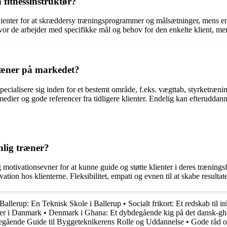
 fitnessinstruktør?
enter for at skræddersy træningsprogrammer og målsætninger, mens en fit
hvor de arbejder med specifikke mål og behov for den enkelte klient, mens
træner på markedet?
cialisere sig inden for et bestemt område, f.eks. vægttab, styrketræning,
dier og gode referencer fra tidligere klienter. Endelig kan efteruddan
nlig træner?
tivationsevner for at kunne guide og støtte klienter i deres træningsfo
vation hos klienterne. Fleksibilitet, empati og evnen til at skabe resulta
allerup: En Teknisk Skole i Ballerup
•
Socialt frikort: Et redskab til i
der i Danmark
•
Denmark i Ghana: Et dybdegående kig på det dansk-gh
ående Guide til Byggeteknikerens Rolle og Uddannelse
•
Gode råd 