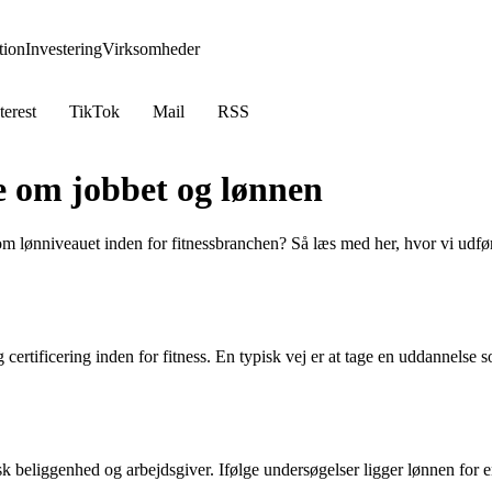
ion
Investering
Virksomheder
terest
TikTok
Mail
RSS
e om jobbet og lønnen
m lønniveauet inden for fitnessbranchen? Så læs med her, hvor vi udfø
 certificering inden for fitness. En typisk vej er at tage en uddannelse 
isk beliggenhed og arbejdsgiver. Ifølge undersøgelser ligger lønnen fo