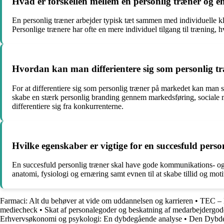
Hvad er forskellen mellem en personlig træner og en
En personlig træner arbejder typisk tæt sammen med individuelle kli
Personlige trænere har ofte en mere individuel tilgang til træning, 
Hvordan kan man differientere sig som personlig 
For at differentiere sig som personlig træner på markedet kan man spe
skabe en stærk personlig branding gennem markedsføring, sociale me
differentiere sig fra konkurrenterne.
Hvilke egenskaber er vigtige for en succesfuld perso
En succesfuld personlig træner skal have gode kommunikations- og mo
anatomi, fysiologi og ernæring samt evnen til at skabe tillid og moti
Farmaci: Alt du behøver at vide om uddannelsen og karrieren
•
TEC – B
mediecheck
•
Skat af personalegoder og beskatning af medarbejdergo
Erhvervsøkonomi og psykologi: En dybdegående analyse
•
Den Dybdeg