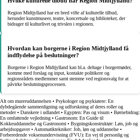
Hvilke kulturelle tilbud har Region Midtjylland?
Region Midtjylland har en bred vifte af kulturelle tilbud,
herunder kunstmuseer, teatre, koncertsale og biblioteker, der
bidrager til kulturlivet og trivslen i regionen.
Hvordan kan borgerne i Region Midtjylland få
indflydelse på beslutninger?
Borgerne i Region Midtjylland kan bl.a. deltage i borgermøder,
komme med forslag og input, kontakte politikere og
regionsrådets medlemmer samt stemme ved regionsvalg for at
påvirke beslutningsprocessen.
Alt om mureruddannelsen
•
Psykologer og psykiatere: En
dybdegående sammenligning og udforskning af deres roller og
metoder
•
Danskere i udlandet
•
Egypten: Pas og visum
•
Børnebidrag:
En omfattende vejledning
•
Gastronom: En Guide til
Kokkeuddannelse og Gastronomi
•
Bygningskonstruktør: Løn, job og
arbejdsopgaver
•
Automatiktekniker: Job, løn og uddannelse
•
Forberedende voksenundervisning (FVU): En vej til personlig og