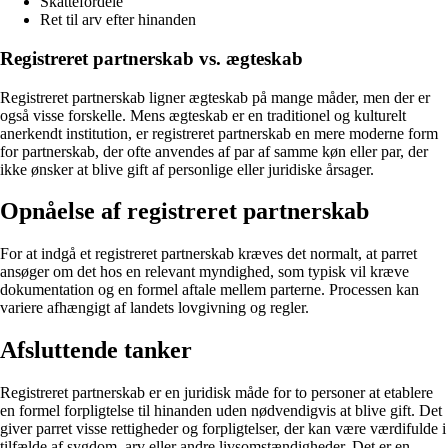
Skattefordele
Ret til arv efter hinanden
Registreret partnerskab vs. ægteskab
Registreret partnerskab ligner ægteskab på mange måder, men der er
også visse forskelle. Mens ægteskab er en traditionel og kulturelt
anerkendt institution, er registreret partnerskab en mere moderne form
for partnerskab, der ofte anvendes af par af samme køn eller par, der
ikke ønsker at blive gift af personlige eller juridiske årsager.
Opnåelse af registreret partnerskab
For at indgå et registreret partnerskab kræves det normalt, at parret
ansøger om det hos en relevant myndighed, som typisk vil kræve
dokumentation og en formel aftale mellem parterne. Processen kan
variere afhængigt af landets lovgivning og regler.
Afsluttende tanker
Registreret partnerskab er en juridisk måde for to personer at etablere
en formel forpligtelse til hinanden uden nødvendigvis at blive gift. Det
giver parret visse rettigheder og forpligtelser, der kan være værdifulde i
tilfælde af sygdom, arv eller andre livsomstændigheder. Det er en