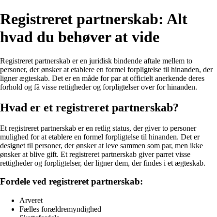
Registreret partnerskab: Alt
hvad du behøver at vide
Registreret partnerskab er en juridisk bindende aftale mellem to
personer, der ønsker at etablere en formel forpligtelse til hinanden, der
ligner ægteskab. Det er en måde for par at officielt anerkende deres
forhold og få visse rettigheder og forpligtelser over for hinanden.
Hvad er et registreret partnerskab?
Et registreret partnerskab er en retlig status, der giver to personer
mulighed for at etablere en formel forpligtelse til hinanden. Det er
designet til personer, der ønsker at leve sammen som par, men ikke
ønsker at blive gift. Et registreret partnerskab giver parret visse
rettigheder og forpligtelser, der ligner dem, der findes i et ægteskab.
Fordele ved registreret partnerskab:
Arveret
Fælles forældremyndighed