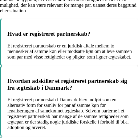
mulighed, der kan være relevant for mange par, uanset deres baggrund
eller situation.
Hvad er registreret partnerskab?
Et registreret partnerskab er en juridisk aftale mellem to
mennesker af samme køn eller modsatte køn om at leve sammen
som par med visse rettigheder og pligter, som ligner ægteskabet.
Hvordan adskiller et registreret partnerskab sig
fra ægteskab i Danmark?
Et registreret partnerskab i Danmark blev indført som en
alternativ form for samliv for par af samme køn før
legaliseringen af samekønnet ægteskab. Selvom parterne i et
registreret partnerskab har mange af de samme rettigheder som
ægtepar, er der stadig nogle juridiske forskelle i forhold til bl.a.
adoption og arveret.